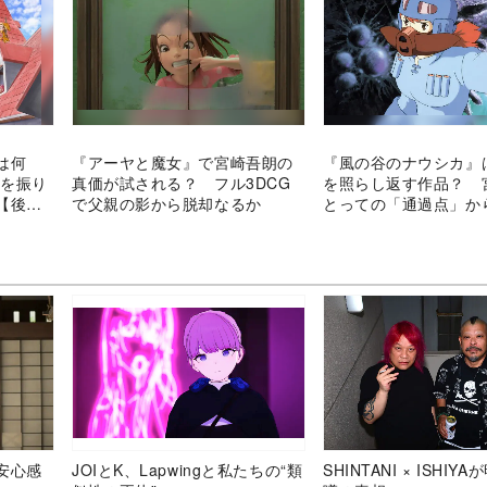
は何
『アーヤと魔女』で宮崎吾朗の
『風の谷のナウシカ』は
年を振り
真価が試される？ フル3DCG
を照らし返す作品？ 
【後
で父親の影から脱却なるか
とっての「通過点」か
安心感
JOIとK、Lapwingと私たちの“類
SHINTANI × ISHIY