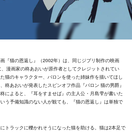
『猫の恩返し』（2002年）は、同じジブリ制作の映画
様に、漫画家の柊あおいが原作者としてクレジットされてい
した猫のキャラクター、バロンを使った姉妹作を描いてほし
、柊あおいが発表したスピンオフ作品『バロン 猫の男爵』
。柊によると、『耳をすませば』の主人公・月島雫が書いた
ういう予備知識のない人が観ても、『猫の恩返し』は単独で
。
にトラックに轢かれそうになった猫を助ける。猫は2本足で