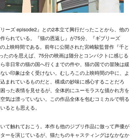
ズ episode2』との2本立て興行だったことから、他の
作られている。『猫の恩返し』が75分、『ギブリーズ
100分の上映時間である。前年に公開された宮崎駿監督作『千と
だったのを思えば、75分の映画は随分とコンパクトに感じる
から非日常の猫の国へ行くまでの件や、猫の国での冒険は緩
りない印象は全く受けない。むしろこの上映時間の中に、よ
め込まれているものだと、構成の妙味に感心することだろ
て困った表情を見せるが、全体的にユーモラスな描かれ方を
な空気は漂っていない。この作品全体を包むコミカルで明る
ているとも思える。
いて触れておこう。本作も他のジブリ作品に倣って声優が
クターを演じているが、猫たちのキャスティングはなかなか