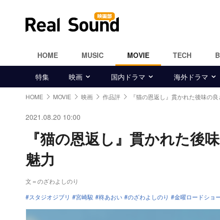
HOME
MUSIC
MOVIE
TECH
特集
映画
国内ドラマ
海外ドラマ
HOME
MOVIE
映画
作品評
『猫の恩返し』貫かれた後味の良
2021.08.20 10:00
『猫の恩返し』貫かれた後
魅力
文＝のざわよしのり
スタジオジブリ
宮崎駿
柊あおい
のざわよしのり
金曜ロードショ