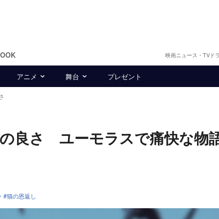
BOOK
映画ニュース・TVド
アニメ
舞台
プレゼント
さ
味の良さ ユーモラスで痛快な物
ー
猫の恩返し