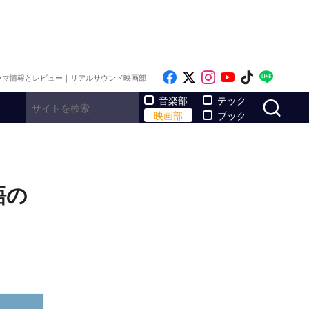
Like on Facebook
Follow on x
Follow on Inst
Follow on Y
Follow on
Follo
ラマ情報とレビュー｜リアルサウンド映画部
サ
音楽部
テック
映画部
ブック
語の