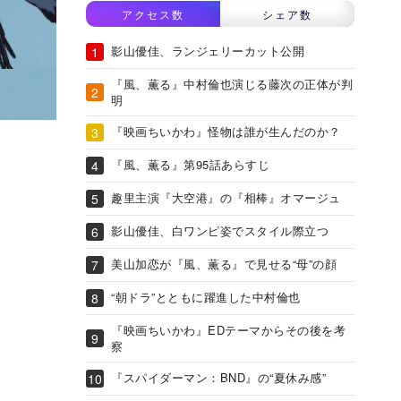
アクセス数
シェア数
影山優佳、ランジェリーカット公開
『風、薫る』中村倫也演じる藤次の正体が判
明
『映画ちいかわ』怪物は誰が生んだのか？
『風、薫る』第95話あらすじ
趣里主演『大空港』の『相棒』オマージュ
影山優佳、白ワンピ姿でスタイル際立つ
美山加恋が『風、薫る』で見せる“母”の顔
“朝ドラ”とともに躍進した中村倫也
『映画ちいかわ』EDテーマからその後を考
察
『スパイダーマン：BND』の“夏休み感”