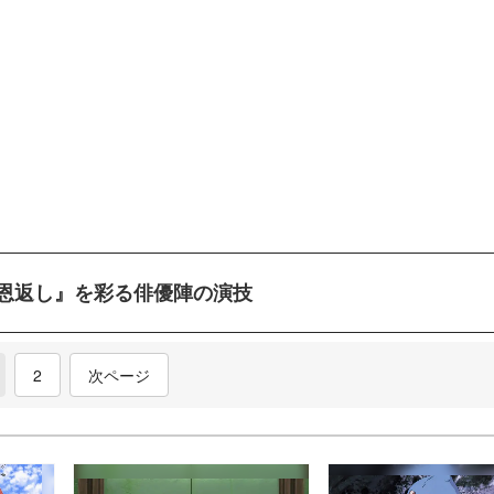
恩返し』を彩る俳優陣の演技
current)
2
次ページ