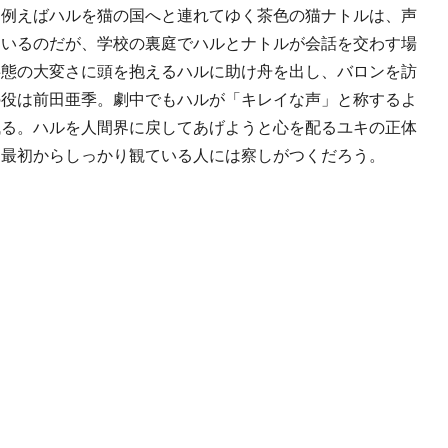
。例えばハルを猫の国へと連れてゆく茶色の猫ナトルは、声
ているのだが、学校の裏庭でハルとナトルが会話を交わす場
事態の大変さに頭を抱えるハルに助け舟を出し、バロンを訪
の役は前田亜季。劇中でもハルが「キレイな声」と称するよ
残る。ハルを人間界に戻してあげようと心を配るユキの正体
を最初からしっかり観ている人には察しがつくだろう。