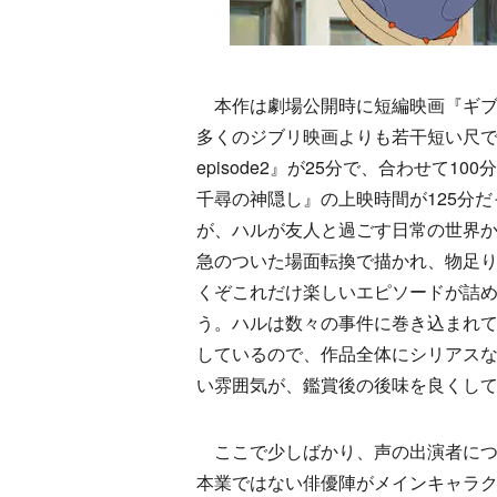
本作は劇場公開時に短編映画『ギブリー
多くのジブリ映画よりも若干短い尺で
episode2』が25分で、合わせて
千尋の神隠し』の上映時間が125分
が、ハルが友人と過ごす日常の世界
急のついた場面転換で描かれ、物足
くぞこれだけ楽しいエピソードが詰
う。ハルは数々の事件に巻き込まれ
しているので、作品全体にシリアス
い雰囲気が、鑑賞後の後味を良くし
ここで少しばかり、声の出演者につ
本業ではない俳優陣がメインキャラ