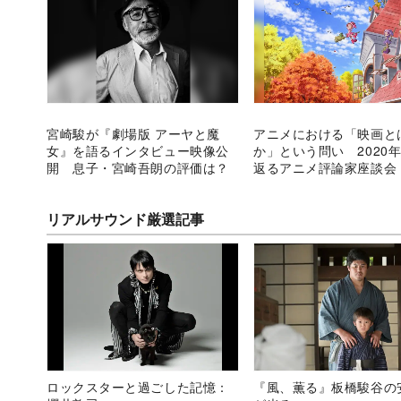
宮崎駿が『劇場版 アーヤと魔
アニメにおける「映画と
女』を語るインタビュー映像公
か」という問い 2020
開 息子・宮崎吾朗の評価は？
返るアニメ評論家座談会
編】
リアルサウンド厳選記事
ロックスターと過ごした記憶：
『風、薫る』板橋駿谷の