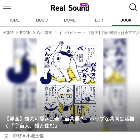
HOME
MUSIC
MOVIE
TECH
BOOK
HOME
BOOK
Web漫画
インタビュー
【漫画】猫の可愛さは全宇宙共
【漫画】猫の可愛さは全宇宙共通？ ポップな共同生活描
く『宇宙人、猫と住む』
文・取材＝小池直也