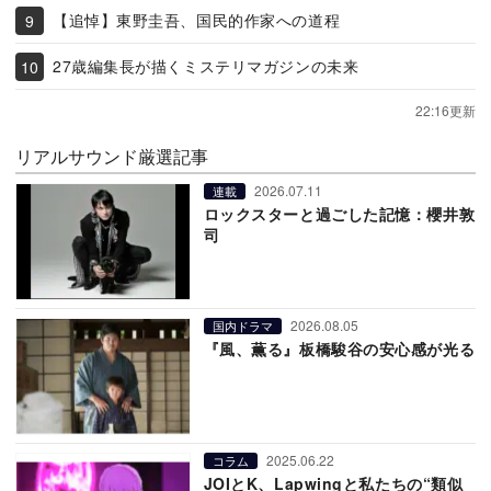
【追悼】東野圭吾、国民的作家への道程
27歳編集長が描くミステリマガジンの未来
22:16更新
リアルサウンド厳選記事
2026.07.11
連載
ロックスターと過ごした記憶：櫻井敦
司
2026.08.05
国内ドラマ
『風、薫る』板橋駿谷の安心感が光る
2025.06.22
コラム
JOIとK、Lapwingと私たちの“類似