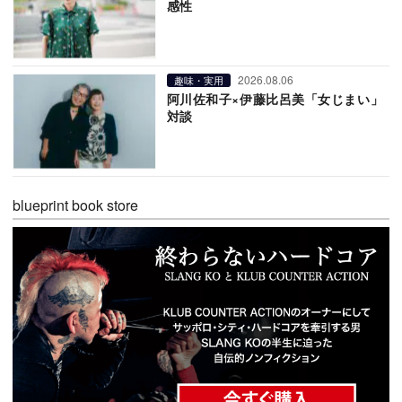
感性
2026.08.06
趣味・実用
阿川佐和子×伊藤比呂美「女じまい」
対談
blueprint book store