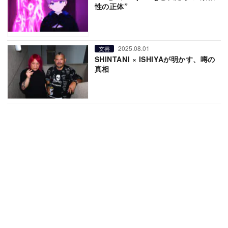
性の正体”
2025.08.01
文芸
SHINTANI × ISHIYAが明かす、噂の
真相