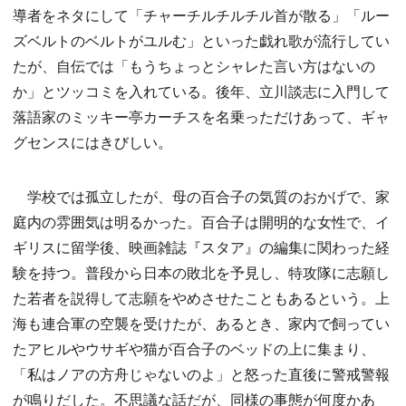
導者をネタにして「チャーチルチルチル首が散る」「ルー
ズベルトのベルトがユルむ」といった戯れ歌が流行してい
たが、自伝では「もうちょっとシャレた言い方はないの
か」とツッコミを入れている。後年、立川談志に入門して
落語家のミッキー亭カーチスを名乗っただけあって、ギャ
グセンスにはきびしい。
学校では孤立したが、母の百合子の気質のおかげで、家
庭内の雰囲気は明るかった。百合子は開明的な女性で、イ
ギリスに留学後、映画雑誌『スタア』の編集に関わった経
験を持つ。普段から日本の敗北を予見し、特攻隊に志願し
た若者を説得して志願をやめさせたこともあるという。上
海も連合軍の空襲を受けたが、あるとき、家内で飼ってい
たアヒルやウサギや猫が百合子のベッドの上に集まり、
「私はノアの方舟じゃないのよ」と怒った直後に警戒警報
が鳴りだした。不思議な話だが、同様の事態が何度かあ