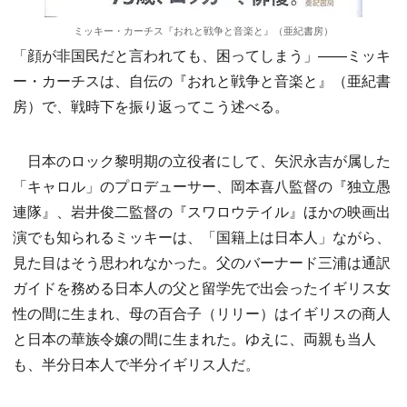
ミッキー・カーチス『おれと戦争と音楽と』（亜紀書房）
「顔が非国民だと言われても、困ってしまう」——ミッキ
ー・カーチスは、自伝の『おれと戦争と音楽と』（亜紀書
房）で、戦時下を振り返ってこう述べる。
日本のロック黎明期の立役者にして、矢沢永吉が属した
「キャロル」のプロデューサー、岡本喜八監督の『独立愚
連隊』、岩井俊二監督の『スワロウテイル』ほかの映画出
演でも知られるミッキーは、「国籍上は日本人」ながら、
見た目はそう思われなかった。父のバーナード三浦は通訳
ガイドを務める日本人の父と留学先で出会ったイギリス女
性の間に生まれ、母の百合子（リリー）はイギリスの商人
と日本の華族令嬢の間に生まれた。ゆえに、両親も当人
も、半分日本人で半分イギリス人だ。