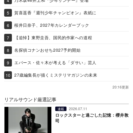
乃木坂46井上和『少年サンデー』登場
賀喜遥香『週刊少年チャンピオン』表紙に
桜井日奈子、2027年カレンダーブック
【追悼】東野圭吾、国民的作家への道程
名探偵コナンおせち2027予約開始
エバース・佐々木が考える「ダサい」芸人
27歳編集長が描くミステリマガジンの未来
20:16更新
リアルサウンド厳選記事
2026.07.11
連載
ロックスターと過ごした記憶：櫻井敦
司