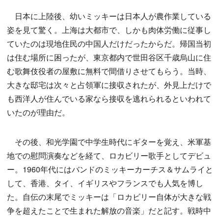
日本に上陸後、幼いミッキーは日本人が農作業している
姿を見て驚く。上海は大都市で、しかも肉体労働に従事し
ていたのは現地住民の中国人だけだったからだ。帰国当初
は住む場所に困ったが、東京都内で世田谷区千歳烏山に住
む歌舞伎役者の屋敷に無料で間借りさせてもらう。当時、
大きな邸宅は次々と占領軍に接収されたが、外見上だけで
も西洋人が住んでいる家なら接収を逃れられるといわれて
いたのが理由だ。
その後、和光学園で中学生時代にギターを覚え、米軍基
地での慰問演奏などを経て、ロカビリー歌手としてデビュ
ー。1960年代にはバンドのミッキーカーチス＆サムライと
して、香港、タイ、イギリスやフランスでも人気を博し
た。自伝の末尾でミッキーは「ロカビリー自体が大きな戦
争を超えたことで生まれた解放の音楽」だと記す。戦時中