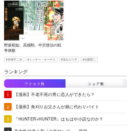
野坂昭如、高畑勲、中沢啓治の戦
争体験
赤塚不二夫
ミッキー・カーチス
浅丘ルリ子
佐藤賢二
ランキング
アクセス数
シェア数
【漫画】不老不死の男に恋人ができたら？
【漫画】角刈りお父さんが娘に代わりバイト
『HUNTER×HUNTER』はもはや小説なのか？