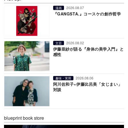
2026.08.07
漫画
『GANGSTA.』コースケの創作哲学
2026.08.02
文芸
伊藤亜紗が語る『身体の美学入門』と
感性
2026.08.06
趣味・実用
阿川佐和子×伊藤比呂美「女じまい」
対談
blueprint book store