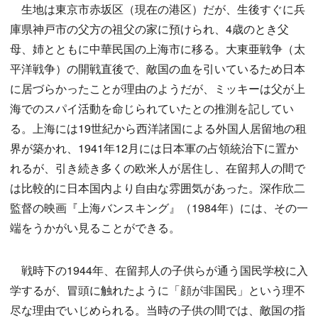
生地は東京市赤坂区（現在の港区）だが、生後すぐに兵
庫県神戸市の父方の祖父の家に預けられ、4歳のとき父
母、姉とともに中華民国の上海市に移る。大東亜戦争（太
平洋戦争）の開戦直後で、敵国の血を引いているため日本
に居づらかったことが理由のようだが、ミッキーは父が上
海でのスパイ活動を命じられていたとの推測を記してい
る。上海には19世紀から西洋諸国による外国人居留地の租
界が築かれ、1941年12月には日本軍の占領統治下に置か
れるが、引き続き多くの欧米人が居住し、在留邦人の間で
は比較的に日本国内より自由な雰囲気があった。深作欣二
監督の映画『上海バンスキング』（1984年）には、その一
端をうかがい見ることができる。
戦時下の1944年、在留邦人の子供らが通う国民学校に入
学するが、冒頭に触れたように「顔が非国民」という理不
尽な理由でいじめられる。当時の子供の間では、敵国の指