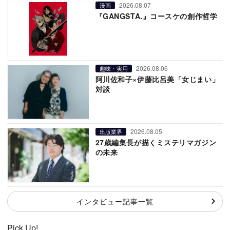
2026.08.07
漫画
『GANGSTA.』コースケの創作哲学
2026.08.06
趣味・実用
阿川佐和子×伊藤比呂美「女じまい」
対談
2026.08.05
出版業界
27歳編集長が描くミステリマガジン
の未来
インタビュー記事一覧
Pick Up!