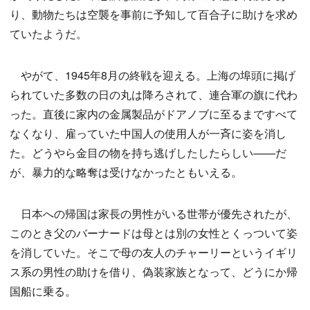
り、動物たちは空襲を事前に予知して百合子に助けを求め
ていたようだ。
やがて、1945年8月の終戦を迎える。上海の埠頭に掲げ
られていた多数の日の丸は降ろされて、連合軍の旗に代わ
った。直後に家内の金属製品がドアノブに至るまですべて
なくなり、雇っていた中国人の使用人が一斉に姿を消し
た。どうやら金目の物を持ち逃げしたしたらしい——だ
が、暴力的な略奪は受けなかったともいえる。
日本への帰国は家長の男性がいる世帯が優先されたが、
このとき父のバーナードは母とは別の女性とくっついて姿
を消していた。そこで母の友人のチャーリーというイギリ
ス系の男性の助けを借り、偽装家族となって、どうにか帰
国船に乗る。