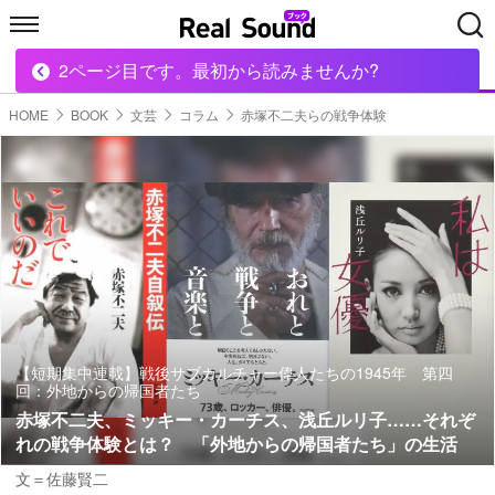
2ページ目です。最初から読みませんか?
HOME
MUSIC
MOVIE
TECH
BOOK
HOME
BOOK
文芸
コラム
赤塚不二夫らの戦争体験
【短期集中連載】戦後サブカルチャー偉人たちの1945年 第四
回：外地からの帰国者たち
赤塚不二夫、ミッキー・カーチス、浅丘ルリ子……それぞ
れの戦争体験とは？ 「外地からの帰国者たち」の生活
文＝佐藤賢二