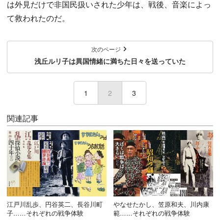
は外見だけで非国民扱いされた少年は、戦後、音楽によっ
て救われたのだ。
次のページ
浅丘ルリ子は異国情緒に満ちた日々を送っていた
1
2
(current)
3
関連記事
江戸川乱歩、円谷英二、長谷川町
やなせたかし、笠原和夫、川内康
子……それぞれの戦争体験
範……それぞれの戦争体験