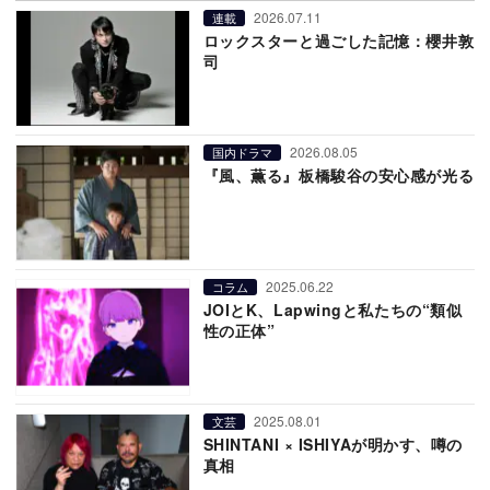
2026.07.11
連載
ロックスターと過ごした記憶：櫻井敦
司
2026.08.05
国内ドラマ
『風、薫る』板橋駿谷の安心感が光る
2025.06.22
コラム
JOIとK、Lapwingと私たちの“類似
性の正体”
2025.08.01
文芸
SHINTANI × ISHIYAが明かす、噂の
真相