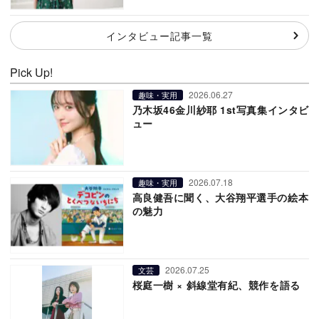
インタビュー記事一覧
Pick Up!
2026.06.27
趣味・実用
乃木坂46金川紗耶 1st写真集インタビ
ュー
2026.07.18
趣味・実用
高良健吾に聞く、大谷翔平選手の絵本
の魅力
2026.07.25
文芸
桜庭一樹 × 斜線堂有紀、競作を語る