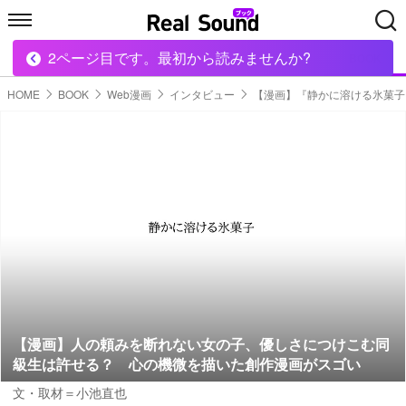
2ページ目です。最初から読みませんか?
HOME
MUSIC
MOVIE
TECH
BOOK
HOME
BOOK
Web漫画
インタビュー
【漫画】『静かに溶ける氷菓子
【漫画】人の頼みを断れない女の子、優しさにつけこむ同
級生は許せる？ 心の機微を描いた創作漫画がスゴい
文・取材＝小池直也