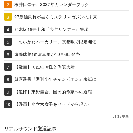
桜井日奈子、2027年カレンダーブック
27歳編集長が描くミステリマガジンの未来
乃木坂46井上和『少年サンデー』登場
「ちいかわベーカリー」京都駅で限定開催
遠藤璃菜1st写真集が10月6日発売
【漫画】同姓の同性と偽装夫婦
賀喜遥香『週刊少年チャンピオン』表紙に
【追悼】東野圭吾、国民的作家への道程
【漫画】小学六女子をベッドから起こせ！
01:17更新
リアルサウンド厳選記事