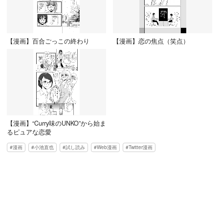
【漫画】百合ごっこの終わり
【漫画】恋の焦点（笑点）
【漫画】“Curry味のUNKO”から始ま
るピュアな恋愛
漫画
小池直也
試し読み
Web漫画
Twitter漫画