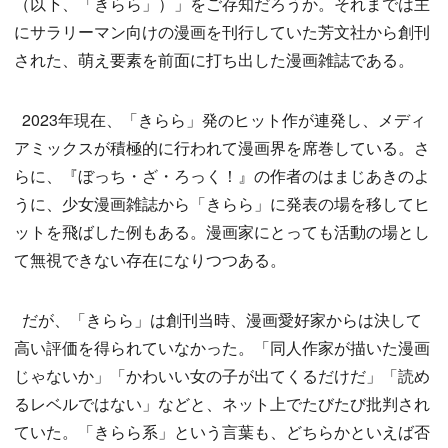
（以下、「きらら」）」をご存知だろうか。それまでは主
にサラリーマン向けの漫画を刊行していた芳文社から創刊
された、萌え要素を前面に打ち出した漫画雑誌である。
2023年現在、「きらら」発のヒット作が連発し、メディ
アミックスが積極的に行われて漫画界を席巻している。さ
らに、『ぼっち・ざ・ろっく！』の作者のはまじあきのよ
うに、少女漫画雑誌から「きらら」に発表の場を移してヒ
ットを飛ばした例もある。漫画家にとっても活動の場とし
て無視できない存在になりつつある。
だが、「きらら」は創刊当時、漫画愛好家からは決して
高い評価を得られていなかった。「同人作家が描いた漫画
じゃないか」「かわいい女の子が出てくるだけだ」「読め
るレベルではない」などと、ネット上でたびたび批判され
ていた。「きらら系」という言葉も、どちらかといえば否