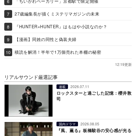
「ちいかわベーカリー」京都駅で限定開催
27歳編集長が描くミステリマガジンの未来
『HUNTER×HUNTER』はもはや小説なのか？
【漫画】同姓の同性と偽装夫婦
積読を解消！半年で1万個売れた本棚の秘密
12:19更新
リアルサウンド厳選記事
2026.07.11
連載
ロックスターと過ごした記憶：櫻井敦
司
2026.08.05
国内ドラマ
『風、薫る』板橋駿谷の安心感が光る