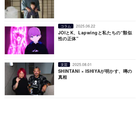
2025.06.22
コラム
JOIとK、Lapwingと私たちの“類似
性の正体”
2025.08.01
文芸
SHINTANI × ISHIYAが明かす、噂の
真相