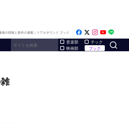
Like on Facebook
Follow on x
Follow on I
Follow o
Follo
漫画の情報と新作の連載｜リアルサウンド ブック
サ
音楽部
テック
映画部
ブック
の雑