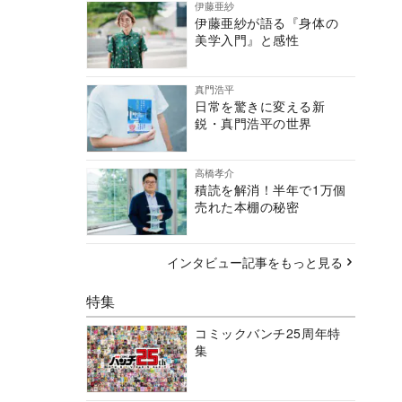
伊藤亜紗
伊藤亜紗が語る『身体の
美学入門』と感性
真門浩平
日常を驚きに変える新
鋭・真門浩平の世界
高橋孝介
積読を解消！半年で1万個
売れた本棚の秘密
インタビュー記事をもっと見る
特集
コミックバンチ25周年特
集