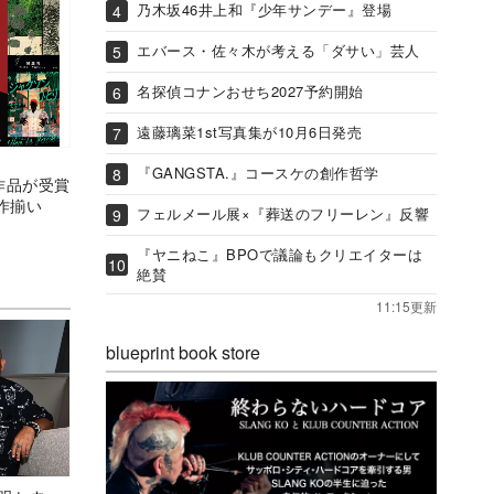
乃木坂46井上和『少年サンデー』登場
エバース・佐々木が考える「ダサい」芸人
名探偵コナンおせち2027予約開始
遠藤璃菜1st写真集が10月6日発売
『GANGSTA.』コースケの創作哲学
作品が受賞
力作揃い
フェルメール展×『葬送のフリーレン』反響
『ヤニねこ』BPOで議論もクリエイターは
絶賛
11:15更新
blueprint book store