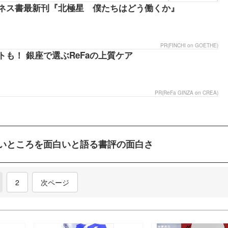
logly
ネス書最新刊『北極星 僕たちはどう働くか』
PR(FINCHI on GOETHE)
も！ 銀座で選ぶReFaの上質ケア
PR(ReFa GINZA on CREA)
いところを面白いと語る書評の面白さ
current)
2
次ページ