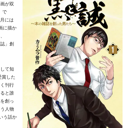
漫画が双
」で
1月には
画に描か
と、
雑誌」創
して知
受賞した
多く刊行
入ると誰
誌を創っ
いう人物
いう話か