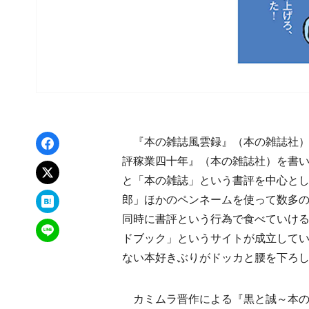
Facebookでシェア
『本の雑誌風雲録』（本の雑誌社）
評稼業四十年』（本の雑誌社）を書
xでポスト
と「本の雑誌」という書評を中心と
はてなブックマーク
郎」ほかのペンネームを使って数多
同時に書評という行為で食べていけ
LINEで送る
ドブック」というサイトが成立して
ない本好きぶりがドッカと腰を下ろ
カミムラ晋作による『黒と誠～本の