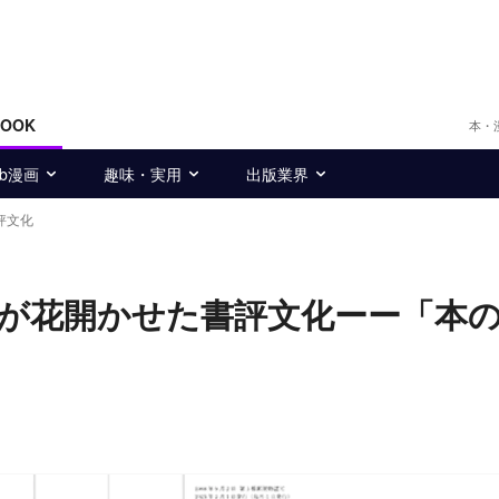
BOOK
本・
eb漫画
趣味・実用
出版業界
評文化
が花開かせた書評文化ーー「本