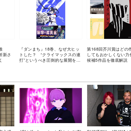
推
『ダンまち』18巻、なぜ大ヒッ
第168回芥川賞はどの
斬新さ
トした？ “クライマックスの連
してもおかしくない
く
打”というべき圧倒的な展開を読
候補5作品を徹底解説
む