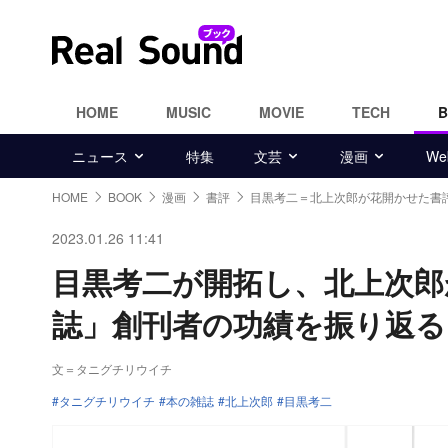
HOME
MUSIC
MOVIE
TECH
ニュース
特集
文芸
漫画
W
HOME
BOOK
漫画
書評
目黒考二＝北上次郎が花開かせた書
2023.01.26 11:41
目黒考二が開拓し、北上次郎
誌」創刊者の功績を振り返る
文＝タニグチリウイチ
タニグチリウイチ
本の雑誌
北上次郎
目黒考二