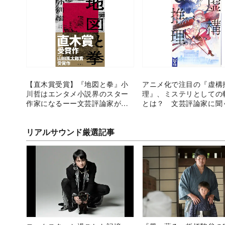
【直木賞受賞】『地図と拳』小
アニメ化で注目の『虚構
川哲はエンタメ小説界のスター
理』、ミステリとしての
作家になるーー文芸評論家が絶
とは？ 文芸評論家に聞
賛する才能
リアルサウンド厳選記事