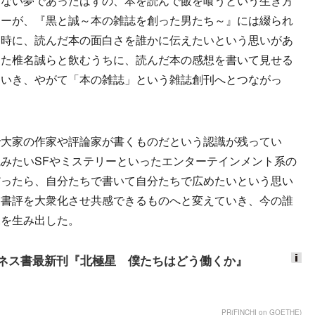
ない夢であったはずの、本を読んで飯を喰うという生き方
リーが、『黒と誠～本の雑誌を創った男たち～』には綴られ
同時に、読んだ本の面白さを誰かに伝えたいという思いがあ
った椎名誠らと飲むうちに、読んだ本の感想を書いて見せる
ていき、やがて「本の雑誌」という雑誌創刊へとつながっ
大家の作家や評論家が書くものだという認識が残ってい
みたいSFやミステリーといったエンターテインメント系の
だったら、自分たちで書いて自分たちで広めたいという思い
、書評を大衆化させ共感できるものへと変えていき、今の誰
況を生み出した。
ネス書最新刊『北極星 僕たちはどう働くか』
Ads
by
PR(FINCHI on GOETHE)