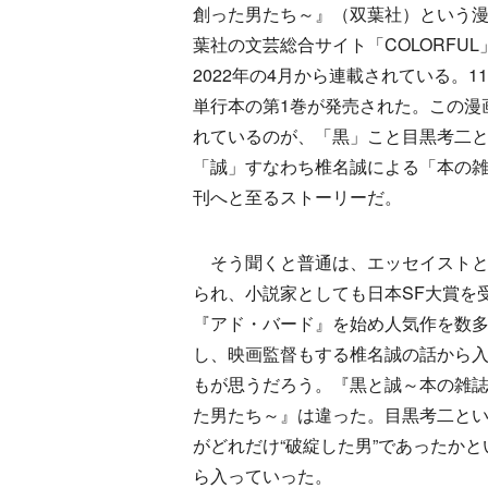
創った男たち～』（双葉社）という
葉社の文芸総合サイト「COLORFUL
2022年の4月から連載されている。1
単行本の第1巻が発売された。この漫
れているのが、「黒」こと目黒考二
「誠」すなわち椎名誠による「本の
刊へと至るストーリーだ。
そう聞くと普通は、エッセイストと
られ、小説家としても日本SF大賞を
『アド・バード』を始め人気作を数
し、映画監督もする椎名誠の話から
もが思うだろう。『黒と誠～本の雑
た男たち～』は違った。目黒考二と
がどれだけ“破綻した男”であったかと
ら入っていった。