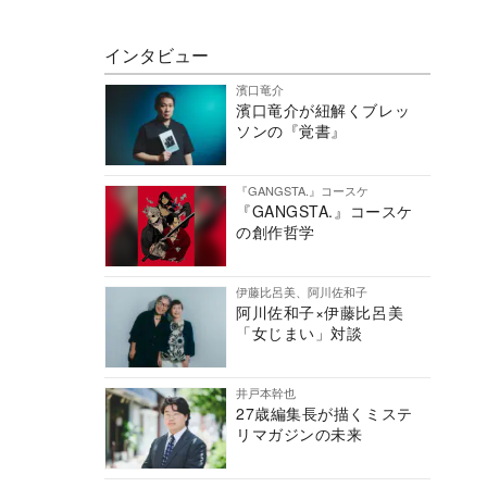
インタビュー
濱口竜介
濱口竜介が紐解くブレッ
ソンの『覚書』
『GANGSTA.』コースケ
『GANGSTA.』コースケ
の創作哲学
伊藤比呂美、阿川佐和子
阿川佐和子×伊藤比呂美
「女じまい」対談
井戸本幹也
27歳編集長が描くミステ
リマガジンの未来