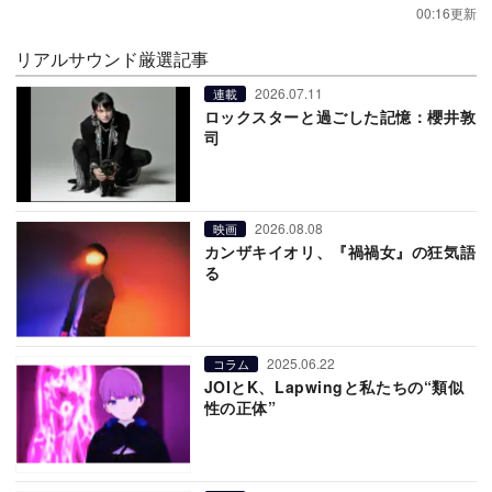
00:16更新
リアルサウンド厳選記事
2026.07.11
連載
ロックスターと過ごした記憶：櫻井敦
司
2026.08.08
映画
カンザキイオリ、『禍禍女』の狂気語
る
2025.06.22
コラム
JOIとK、Lapwingと私たちの“類似
性の正体”