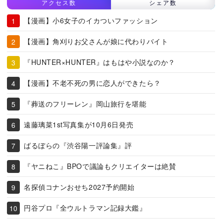
アクセス数
シェア数
【漫画】小6女子のイカついファッション
【漫画】角刈りお父さんが娘に代わりバイト
『HUNTER×HUNTER』はもはや小説なのか？
【漫画】不老不死の男に恋人ができたら？
『葬送のフリーレン』岡山旅行を堪能
遠藤璃菜1st写真集が10月6日発売
ばるぼらの『渋谷陽一評論集』評
『ヤニねこ』BPOで議論もクリエイターは絶賛
名探偵コナンおせち2027予約開始
円谷プロ『全ウルトラマン記録大鑑』