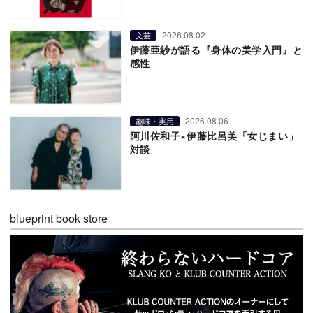
2026.08.02
文芸
伊藤亜紗が語る『身体の美学入門』と
感性
2026.08.06
趣味・実用
阿川佐和子×伊藤比呂美「女じまい」
対談
blueprint book store