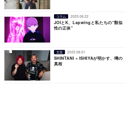
2025.06.22
コラム
JOIとK、Lapwingと私たちの“類似
性の正体”
2025.08.01
文芸
SHINTANI × ISHIYAが明かす、噂の
真相