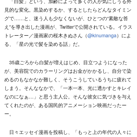
「白髪」という、加齢によって多くの人が気にしうる外
見的な変化。黒染めするか、するとしたらどんなタイミン
グで……と、迷う人も少なくないが、ひとつの“素敵な答
え”を導き出した漫画が、Twitterで公開されている。イラス
トレーター／漫画家の桜木きぬさん（
@kinumanga
）によ
る、「星の光で髪を染める話」だ。
35歳ごろから白髪が増えはじめ、目立つようになった
が、美容院でのカラーリングはお金がかかるし、自分で染
めるのもなかなか難しく、そうこうしているうちに疲れて
しまう。そんななかで、「一本一本、光に透かすとキレイ
なのになぁ…」と思う主人公。そんな彼女に気づきを与え
てくれたのが、ある国民的アニメーション映画だったー
ー。
日々エッセイ漫画を投稿し、「もっと上の年代の人々に