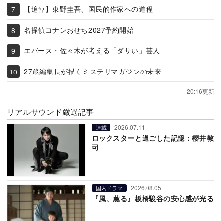
【追悼】東野圭吾、国民的作家への道程
名探偵コナンおせち2027予約開始
エバース・佐々木が考える「ダサい」芸人
27歳編集長が描くミステリマガジンの未来
20:16更新
リアルサウンド厳選記事
2026.07.11
連載
ロックスターと過ごした記憶：櫻井敦
司
2026.08.05
国内ドラマ
『風、薫る』板橋駿谷の安心感が光る