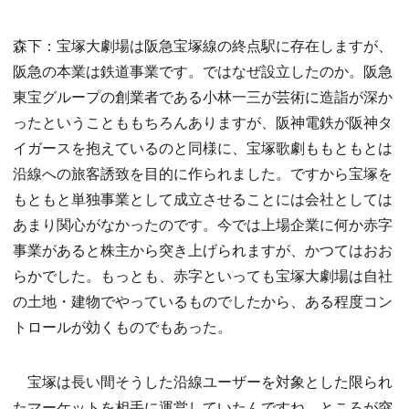
森下：宝塚大劇場は阪急宝塚線の終点駅に存在しますが、
阪急の本業は鉄道事業です。ではなぜ設立したのか。阪急
東宝グループの創業者である小林一三が芸術に造詣が深か
ったということももちろんありますが、阪神電鉄が阪神タ
イガースを抱えているのと同様に、宝塚歌劇ももともとは
沿線への旅客誘致を目的に作られました。ですから宝塚を
もともと単独事業として成立させることには会社としては
あまり関心がなかったのです。今では上場企業に何か赤字
事業があると株主から突き上げられますが、かつてはおお
らかでした。もっとも、赤字といっても宝塚大劇場は自社
の土地・建物でやっているものでしたから、ある程度コン
トロールが効くものでもあった。
宝塚は長い間そうした沿線ユーザーを対象とした限られ
たマーケットを相手に運営していたんですね。ところが突