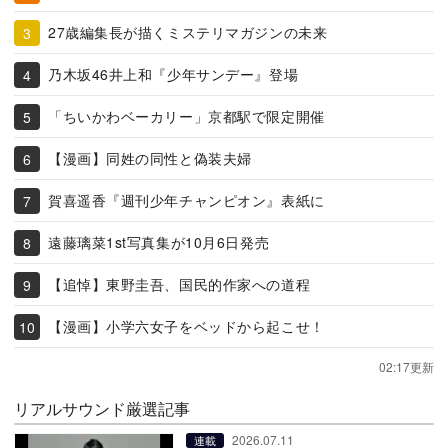
27歳編集長が描くミステリマガジンの未来
乃木坂46井上和『少年サンデー』登場
「ちいかわベーカリー」京都駅で限定開催
【漫画】同姓の同性と偽装夫婦
賀喜遥香『週刊少年チャンピオン』表紙に
遠藤璃菜1st写真集が10月6日発売
【追悼】東野圭吾、国民的作家への道程
【漫画】小学六女子をベッドから起こせ！
02:17更新
リアルサウンド厳選記事
2026.07.11
連載