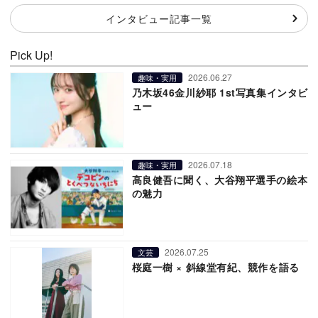
インタビュー記事一覧
Pick Up!
2026.06.27
趣味・実用
乃木坂46金川紗耶 1st写真集インタビ
ュー
2026.07.18
趣味・実用
高良健吾に聞く、大谷翔平選手の絵本
の魅力
2026.07.25
文芸
桜庭一樹 × 斜線堂有紀、競作を語る