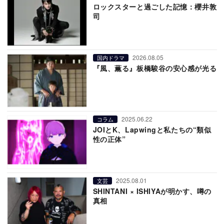
ロックスターと過ごした記憶：櫻井敦
司
2026.08.05
国内ドラマ
『風、薫る』板橋駿谷の安心感が光る
2025.06.22
コラム
JOIとK、Lapwingと私たちの“類似
性の正体”
2025.08.01
文芸
SHINTANI × ISHIYAが明かす、噂の
真相