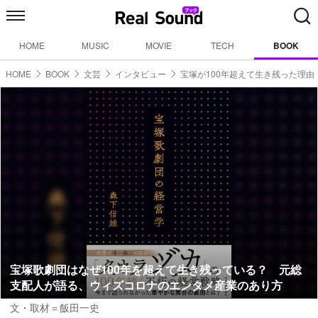
HOME
MUSIC
MOVIE
TECH
BOOK
HOME
BOOK
文芸
インタビュー
宝塚が100年超えて生き残った理由
宝塚歌劇団はなぜ100年を超えて生き残っている？ 元総
支配人が語る、ウィズコロナのエンタメ産業のあり方
文・取材＝飯田一史