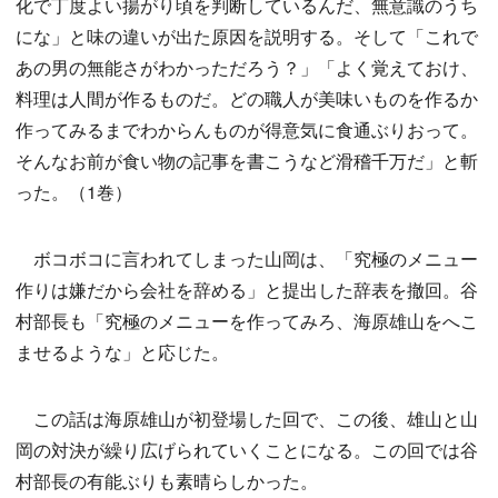
化で丁度よい揚がり頃を判断しているんだ、無意識のうち
にな」と味の違いが出た原因を説明する。そして「これで
あの男の無能さがわかっただろう？」「よく覚えておけ、
料理は人間が作るものだ。どの職人が美味いものを作るか
作ってみるまでわからんものが得意気に食通ぶりおって。
そんなお前が食い物の記事を書こうなど滑稽千万だ」と斬
った。（1巻）
ボコボコに言われてしまった山岡は、「究極のメニュー
作りは嫌だから会社を辞める」と提出した辞表を撤回。谷
村部長も「究極のメニューを作ってみろ、海原雄山をへこ
ませるような」と応じた。
この話は海原雄山が初登場した回で、この後、雄山と山
岡の対決が繰り広げられていくことになる。この回では谷
村部長の有能ぶりも素晴らしかった。