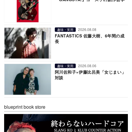
2026.08.08
趣味・実用
FANTASTICS 佐藤大樹、6年間の成
長
2026.08.06
趣味・実用
阿川佐和子×伊藤比呂美「女じまい」
対談
blueprint book store