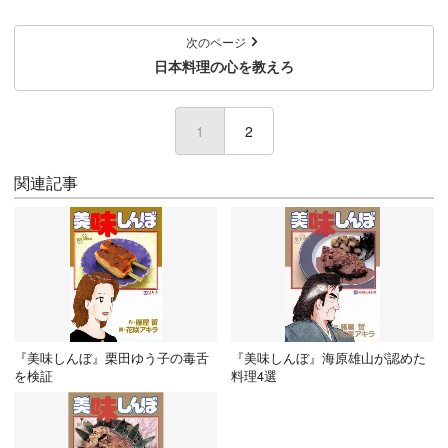
次のページ
日本料理の心を教えろ
1
(current)
2
関連記事
『美味しんぼ』栗田ゆう子の毒舌
『美味しんぼ』海原雄山が認めた
を検証
料理4選