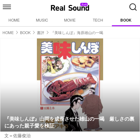
HOME
MUSIC
MOVIE
TECH
BOOK
HOME
BOOK
書評
『美味しんぼ』海原雄山の一喝
『美味しんぼ』山岡を成長させた雄山の一喝 厳しさの裏
にあった親子愛を検証
文＝佐藤俊治