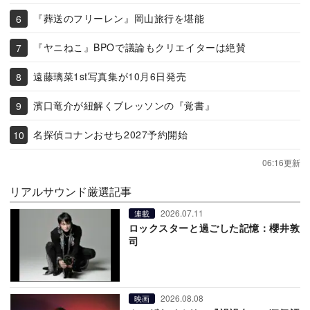
『葬送のフリーレン』岡山旅行を堪能
『ヤニねこ』BPOで議論もクリエイターは絶賛
遠藤璃菜1st写真集が10月6日発売
濱口竜介が紐解くブレッソンの『覚書』
名探偵コナンおせち2027予約開始
06:16更新
リアルサウンド厳選記事
2026.07.11
連載
ロックスターと過ごした記憶：櫻井敦
司
2026.08.08
映画