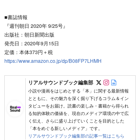
■書誌情報
『週刊朝日 2020年 9/25号』
出版社：朝日新聞出版
発売日：2020年9月15日
定価：本体373円＋税
https://www.amazon.co.jp/dp/B08FP7LHMH
Follow on SN
Follow on 
Author w
リアルサウンドブック編集部
小説や漫画をはじめとする「本」に関する最新情報
とともに、その魅力を深く掘り下げるコラム＆イン
タビューをお届け。読書の楽しみ・書籍から得られ
る知的体験の価値を、現在のメディア環境の中で広
く伝え、さらに盛り上げていくことを目的とした
「本をめぐる新しいメディア」です。
リアルサウンドブック編集部の記事一覧はこちら