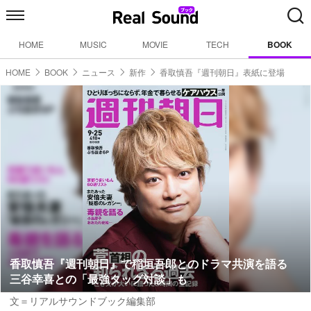
HOME
MUSIC
MOVIE
TECH
BOOK
HOME
BOOK
ニュース
新作
香取慎吾『週刊朝日』表紙に登場
香取慎吾『週刊朝日』で稲垣吾郎とのドラマ共演を語る
三谷幸喜との「最強タッグ対談」も
文＝リアルサウンドブック編集部