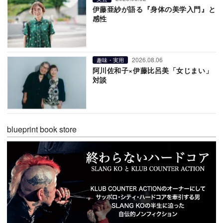
伊藤亜紗が語る『身体の美学入門』と
感性
2026.08.06
趣味・実用
阿川佐和子×伊藤比呂美「女じまい」
対談
blueprint book store