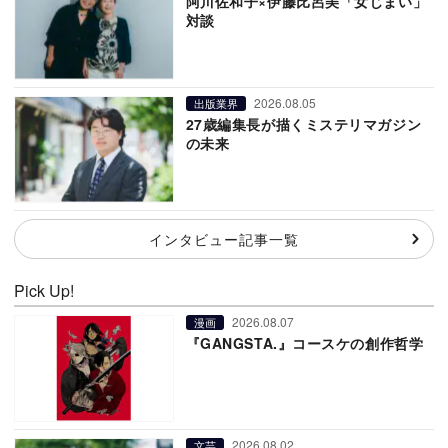
阿川佐和子×伊藤比呂美「女じまい」
対談
2026.08.05
出版業界
27歳編集長が描くミステリマガジン
の未来
インタビュー記事一覧
Pick Up!
2026.08.07
漫画
『GANGSTA.』コースケの創作哲学
2026.08.02
文芸