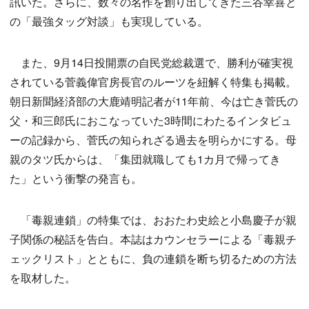
訊いた。さらに、数々の名作を創り出してきた三谷幸喜と
の「最強タッグ対談」も実現している。
また、9月14日投開票の自民党総裁選で、勝利が確実視
されている菅義偉官房長官のルーツを紐解く特集も掲載。
朝日新聞経済部の大鹿靖明記者が11年前、今は亡き菅氏の
父・和三郎氏におこなっていた3時間にわたるインタビュ
ーの記録から、菅氏の知られざる過去を明らかにする。母
親のタツ氏からは、「集団就職しても1カ月で帰ってき
た」という衝撃の発言も。
「毒親連鎖」の特集では、おおたわ史絵と小島慶子が親
子関係の秘話を告白。本誌はカウンセラーによる「毒親チ
ェックリスト」とともに、負の連鎖を断ち切るための方法
を取材した。