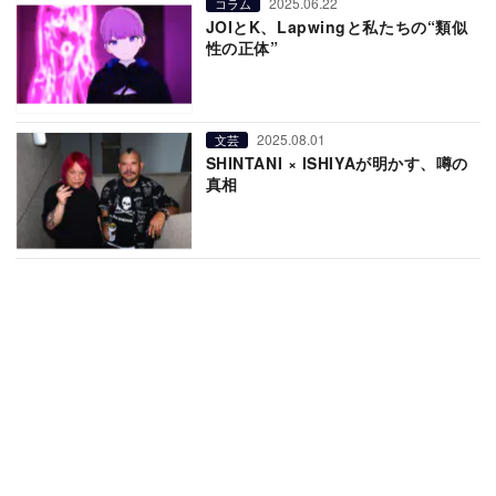
2025.06.22
コラム
JOIとK、Lapwingと私たちの“類似
性の正体”
2025.08.01
文芸
SHINTANI × ISHIYAが明かす、噂の
真相