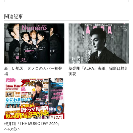
関連記事
新しい地図、ヌメロのカバー初登
草彅剛『AERA』表紙、撮影は蜷川
場
実花
櫻井翔『THE MUSIC DAY 2020』
への想い