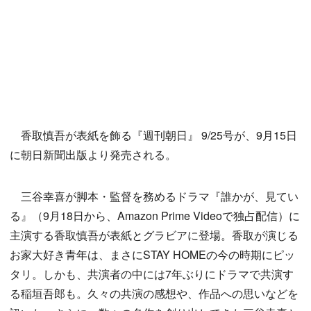
香取慎吾が表紙を飾る『週刊朝日』 9/25号が、9月15日
に朝日新聞出版より発売される。
三谷幸喜が脚本・監督を務めるドラマ『誰かが、見てい
る』（9月18日から、Amazon Prime Videoで独占配信）に
主演する香取慎吾が表紙とグラビアに登場。香取が演じる
お家大好き青年は、まさにSTAY HOMEの今の時期にピッ
タリ。しかも、共演者の中には7年ぶりにドラマで共演す
る稲垣吾郎も。久々の共演の感想や、作品への思いなどを