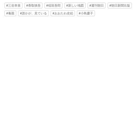
三谷幸喜
香取慎吾
稲垣吾郎
新しい地図
週刊朝日
朝日新聞出版
毒親
誰かが、見ている
おおたわ史絵
小島慶子