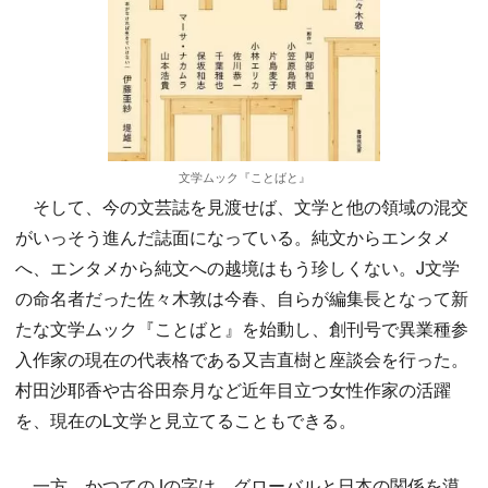
文学ムック『ことばと』
そして、今の文芸誌を見渡せば、文学と他の領域の混交
がいっそう進んだ誌面になっている。純文からエンタメ
へ、エンタメから純文への越境はもう珍しくない。J文学
の命名者だった佐々木敦は今春、自らが編集長となって新
たな文学ムック『ことばと』を始動し、創刊号で異業種参
入作家の現在の代表格である又吉直樹と座談会を行った。
村田沙耶香や古谷田奈月など近年目立つ女性作家の活躍
を、現在のL文学と見立てることもできる。
一方、かつてのJの字は、グローバルと日本の関係を漠