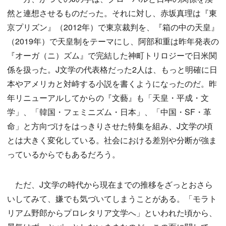
然と連想させるものだった。それに対し、赤坂真理は『東
京プリズン』（2012年）で東京裁判を、『箱の中の天皇』
（2019年）で天皇制をテーマにし、阿部和重は昨年発表の
『オーガ（ニ）ズム』で完結した神町トリロジーで日米関
係を扱った。J文学の代表格だった2人は、もっと明確に日
本やアメリカと対峙する小説を書くようになったのだ。昨
年リニューアルしてからの『文藝』も「天皇・平成・文
学」、「韓国・フェミニズム・日本」、「中国・SF・革
命」と方向づけをはっきりさせた特集を組み、J文学の頃
とは大きく変化している。社会における差別や分断が強ま
っているからでもあるだろう。
ただ、J文学の時代から現在までの推移をざっとおさら
いしてみて、嫌でも気づいてしまうことがある。「モラト
リアム野郎からプロレタリア文学へ」といわれた頃から、