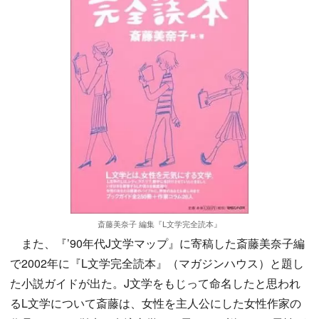
斎藤美奈子 編集『L文学完全読本』
また、『’90年代J文学マップ』に寄稿した斎藤美奈子編
で2002年に『L文学完全読本』（マガジンハウス）と題し
た小説ガイドが出た。J文学をもじって命名したと思われ
るL文学について斎藤は、女性を主人公にした女性作家の