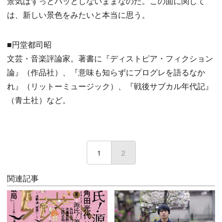
景気はずっとパッとしないままなのだ。この面に関して
は、新しい景色をみたいと本当に思う。
■円堂都司昭
文芸・音楽評論家。著書に『ディストピア・フィクション
論』（作品社）、『意味も知らずにプログレを語るなか
れ』（リットーミュージック）、『戦後サブカル年代記』
（青土社）など。
1
2
(current)
関連記事