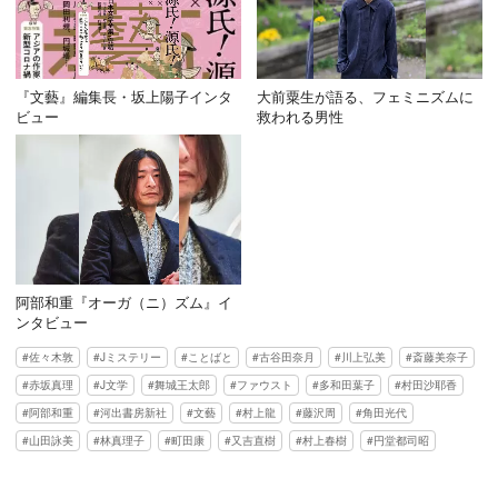
『文藝』編集長・坂上陽子インタ
大前粟生が語る、フェミニズムに
ビュー
救われる男性
阿部和重『オーガ（ニ）ズム』イ
ンタビュー
佐々木敦
Jミステリー
ことばと
古谷田奈月
川上弘美
斎藤美奈子
赤坂真理
J文学
舞城王太郎
ファウスト
多和田葉子
村田沙耶香
阿部和重
河出書房新社
文藝
村上龍
藤沢周
角田光代
山田詠美
林真理子
町田康
又吉直樹
村上春樹
円堂都司昭