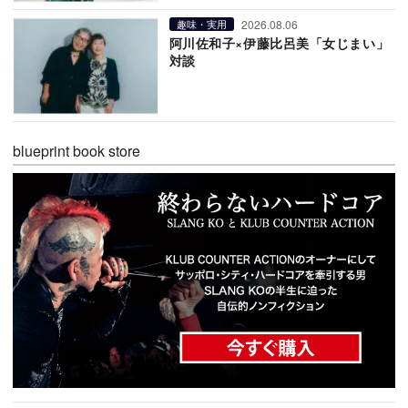
2026.08.06
趣味・実用
阿川佐和子×伊藤比呂美「女じまい」
対談
blueprint book store