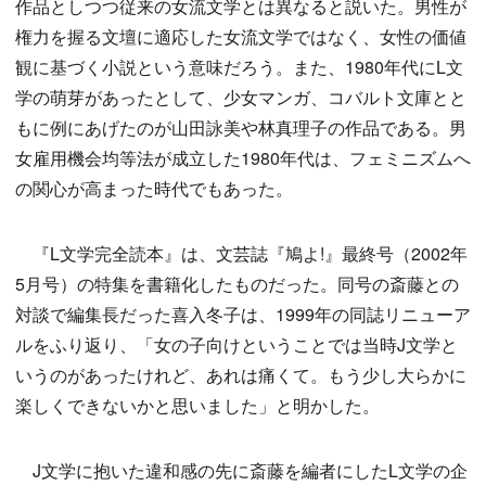
作品としつつ従来の女流文学とは異なると説いた。男性が
権力を握る文壇に適応した女流文学ではなく、女性の価値
観に基づく小説という意味だろう。また、1980年代にL文
学の萌芽があったとして、少女マンガ、コバルト文庫とと
もに例にあげたのが山田詠美や林真理子の作品である。男
女雇用機会均等法が成立した1980年代は、フェミニズムへ
の関心が高まった時代でもあった。
『L文学完全読本』は、文芸誌『鳩よ!』最終号（2002年
5月号）の特集を書籍化したものだった。同号の斎藤との
対談で編集長だった喜入冬子は、1999年の同誌リニューア
ルをふり返り、「女の子向けということでは当時J文学と
いうのがあったけれど、あれは痛くて。もう少し大らかに
楽しくできないかと思いました」と明かした。
J文学に抱いた違和感の先に斎藤を編者にしたL文学の企