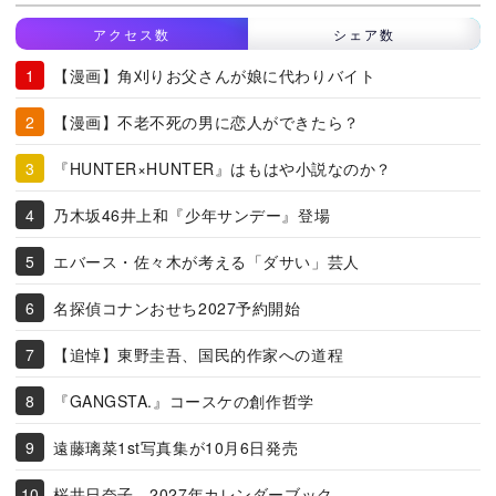
アクセス数
シェア数
【漫画】角刈りお父さんが娘に代わりバイト
【漫画】不老不死の男に恋人ができたら？
『HUNTER×HUNTER』はもはや小説なのか？
乃木坂46井上和『少年サンデー』登場
エバース・佐々木が考える「ダサい」芸人
名探偵コナンおせち2027予約開始
【追悼】東野圭吾、国民的作家への道程
『GANGSTA.』コースケの創作哲学
遠藤璃菜1st写真集が10月6日発売
桜井日奈子、2027年カレンダーブック