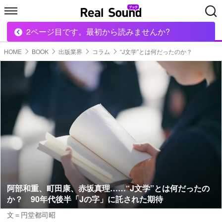
2ページ目です。最初から読みませんか?
HOME
MUSIC
MOVIE
TECH
BOOK
HOME
BOOK
出版業界
コラム
“J文学”とは何だったのか？
阿部和重、町田康、赤坂真理……“J文学”とは何だったの
か？ 90年代後半「Jの字」に託された期待
文＝円堂都司昭