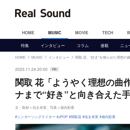
HOME
MUSIC
MOVIE
TECH
特集
インタビュー
コラム
連載
ニュ
HOME
MUSIC
インタビュー
関取 花、“好き”を鳴らせた理想の
2023.11.24 20:00
PR
関取 花「ようやく理想の曲
ナまで“好き”と向き合えた
文・取材＝信太卓実
、
写真＝堀内彩香
シンガーソングライター
JPOP
関取花
信太卓実
堀内彩香