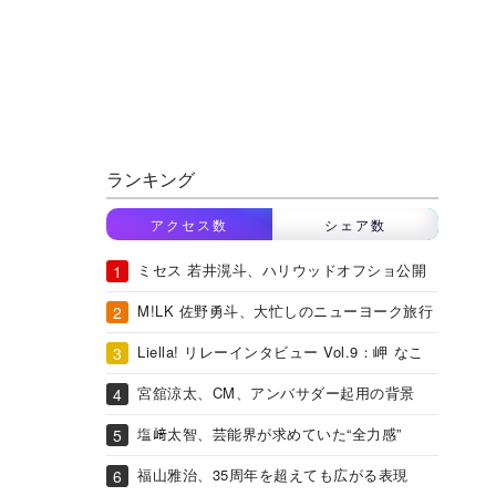
ランキング
アクセス数
シェア数
ミセス 若井滉斗、ハリウッドオフショ公開
M!LK 佐野勇斗、大忙しのニューヨーク旅行
Liella! リレーインタビュー Vol.9：岬 なこ
宮舘涼太、CM、アンバサダー起用の背景
塩﨑太智、芸能界が求めていた“全力感”
福山雅治、35周年を超えても広がる表現