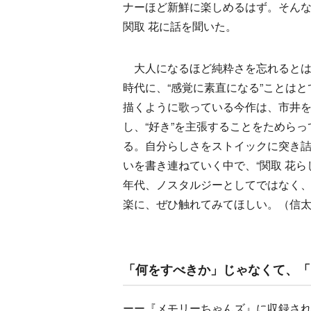
ナーほど新鮮に楽しめるはず。そん
関取 花に話を聞いた。
大人になるほど純粋さを忘れるとは
時代に、“感覚に素直になる”ことは
描くように歌っている今作は、市井
し、“好き”を主張することをためら
る。自分らしさをストイックに突き
いを書き連ねていく中で、“関取 花ら
年代、ノスタルジーとしてではなく、
楽に、ぜひ触れてみてほしい。（信
「何をすべきか」じゃなくて、「
ーー『メモリーちゃんズ』に収録され