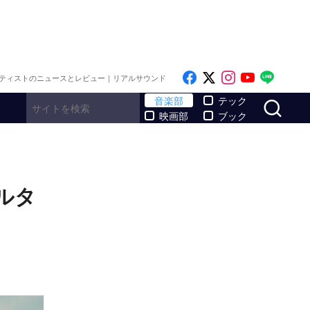
Like on Facebook
Follow on x
Follow on I
Follow o
Follo
ティストのニュースとレビュー｜リアルサウンド
サ
音楽部
テック
映画部
ブック
ルタ