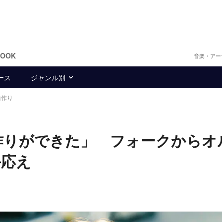
BOOK
音楽・アー
ース
ジャンル別
曲作り
作りができた」 フォークからオ
手応え