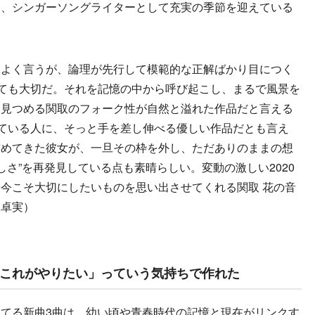
な、シンガーソングライターとして充実の季節を迎えている
よく言うが、論理が先行して模範的な正解ばかり目につく
とても大切だ。それを記憶の中から呼び起こし、まるで風景を
を見つめる関取のフォーク性が自然と溢れた作品だと言える
っている人に、そっと手を差し伸べる優しい作品だとも言え
詰めてきた彼女が、一旦その枠を外し、ただありのままの想
しさ”を再発見している点も素晴らしい。変動の激しい2020
今こそ大切にしたいものを思い出させてくれる関取 花の音
太卓実）
これがやりたい」っていう気持ちで作れた
てる新曲3曲は、幼い頃や青春時代の記憶と現在がリンクす