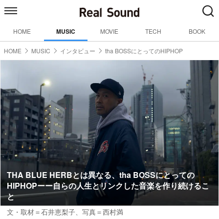
HOME
MUSIC
MOVIE
TECH
BOOK
HOME
MUSIC
インタビュー
tha BOSSにとってのHIPHOP
THA BLUE HERBとは異なる、tha BOSSにとっての
HIPHOPーー自らの人生とリンクした音楽を作り続けるこ
と
文・取材＝石井恵梨子
、
写真＝西村満