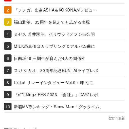
『ノノガ』出身ASHA＆KOKONAがデビュー
福山雅治、35周年を超えても広がる表現
ミセス 若井滉斗、ハリウッドオフショ公開
M!LKの真価はカップリング＆アルバム曲に
日向坂46 三期生が育んだ4人の関係性
スガ シカオ、30周年記念BUNTAIライブレポ
Liella! リレーインタビュー Vol.9：岬 なこ
『s**t kingz FES 2026 「会社」』DAY2レポ
新着MVランキング：Snow Man「グッタイム」
23:11更新