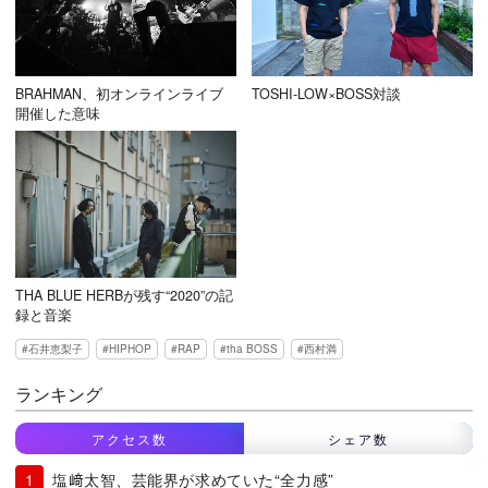
BRAHMAN、初オンラインライブ
TOSHI-LOW×BOSS対談
開催した意味
THA BLUE HERBが残す“2020”の記
録と音楽
石井恵梨子
HIPHOP
RAP
tha BOSS
西村満
ランキング
アクセス数
シェア数
塩﨑太智、芸能界が求めていた“全力感”