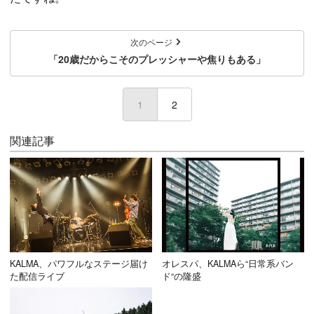
次のページ
「20歳だからこそのプレッシャーや焦りもある」
1
(current)
2
関連記事
KALMA、パワフルなステージ届け
オレスパ、KALMAら“日常系バン
た配信ライブ
ド“の隆盛