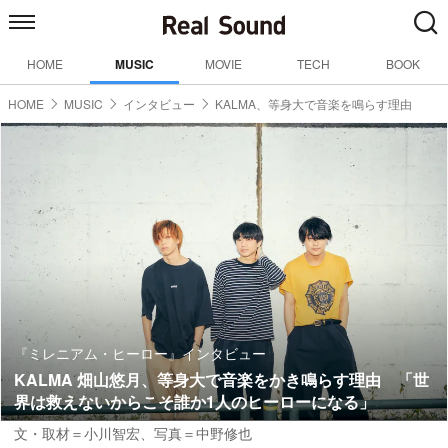
HOME
MUSIC
MOVIE
TECH
BOOK
HOME
MUSIC
インタビュー
KALMA、等身大で音楽を鳴らす理由
『ミレニアム・ヒーロー』インタビュー
KALMA 畑山悠月、等身大で音楽をかき鳴らす理由 「世
界は救えないからこそ誰か1人のヒーローになる」
文・取材＝小川智宏
、
写真＝中野修也