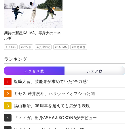
期待の新星KALMA、等身大のエネ
ルギー
ROCK
バンド
小川智宏
KALMA
中野修也
ランキング
アクセス数
シェア数
塩﨑太智、芸能界が求めていた“全力感”
ミセス 若井滉斗、ハリウッドオフショ公開
福山雅治、35周年を超えても広がる表現
『ノノガ』出身ASHA＆KOKONAがデビュー