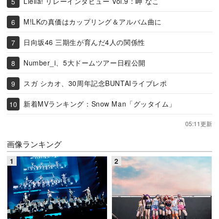
Liella! リレーインタビュー Vol.9：岬 なこ
M!LKの真価はカップリング＆アルバム曲に
日向坂46 三期生が育んだ4人の関係性
Number_i、5大ドームツアー日程公開
スガ シカオ、30周年記念BUNTAIライブレポ
新着MVランキング：Snow Man「グッタイム」
05:11更新
画像ランキング