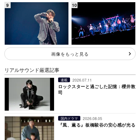
画像をもっと見る
リアルサウンド厳選記事
2026.07.11
連載
ロックスターと過ごした記憶：櫻井敦
司
2026.08.05
国内ドラマ
『風、薫る』板橋駿谷の安心感が光る