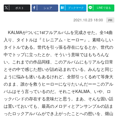
ポスト
シェア
ブックマーク
LINEで送る
2021.10.23 18:00
PR
KALMAがついに1stフルアルバムを完成させた。全14曲
入り、タイトルは『ミレニアム・ヒーロー』。素晴らしい
タイトルである。世代を引っ張る存在になるとか、世代の
中でトップに立ったとか、そういう意味ではもちろんな
い。これまでの作品同様、このアルバムにもリアルな日常
とその中で感じた想いが詰め込まれている。みんなと同じ
ように悩みも迷いもあるけれど、全部引っくるめて等身大
のまま、誰かを救うヒーローになりたいんだーーこのアル
バムはそう言っているのだ。それこそKALMA、いや、ロ
ックバンドの存在する意味だと思う。まあ、そんな固い話
は置いておいても、最高のメロディとアンサンブルの詰ま
ったロックアルバムができ上がったことへの想いを、畑山