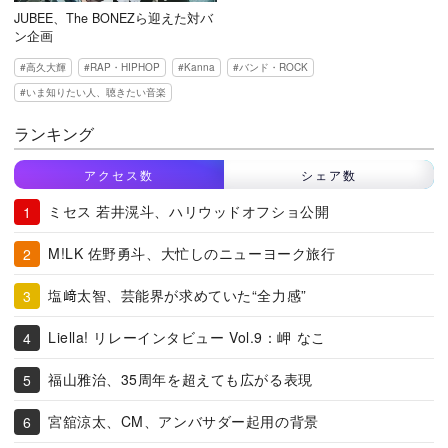
JUBEE、The BONEZら迎えた対バ
ン企画
高久大輝
RAP・HIPHOP
Kanna
バンド・ROCK
いま知りたい人、聴きたい音楽
ランキング
アクセス数
シェア数
ミセス 若井滉斗、ハリウッドオフショ公開
M!LK 佐野勇斗、大忙しのニューヨーク旅行
塩﨑太智、芸能界が求めていた“全力感”
Liella! リレーインタビュー Vol.9：岬 なこ
福山雅治、35周年を超えても広がる表現
宮舘涼太、CM、アンバサダー起用の背景