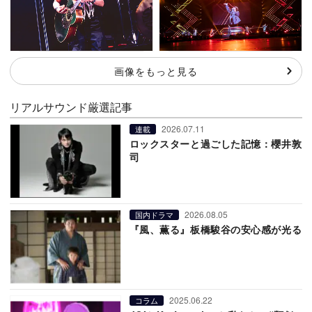
画像をもっと見る
リアルサウンド厳選記事
2026.07.11
連載
ロックスターと過ごした記憶：櫻井敦
司
2026.08.05
国内ドラマ
『風、薫る』板橋駿谷の安心感が光る
2025.06.22
コラム