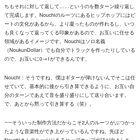
ちもそれに対して返して……というのを数ターン繰り返し
て完成します。Nouchiのルーツにあるヒップホップにはビ
ートの文化があるから、より凝ったものが作れるし、いつ
も良くなって返ってくる印象があるので、お互いに任せる
領域があるイメージです。Nouchiはソロ名義
（NoukunDollar）でも自分でトラックを作ったりしている
ので、お互いに0→1ができるんです。
Nouchi：そうですね、僕はギターが弾けないんでそこは任
せていて。基本的に後から引き算できるように、お互い自
分のターンであえて音を盛り盛りにして送り合います。
で、あとから黙って引き算する（笑）。
――そういった制作方法だからこそ2人のルーツがぶつかっ
たような音楽性ができ上がっているんですね。先ほど
Nouchiさんのルーツにあるヒップホップの話が出ました