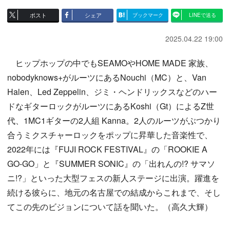
ポスト
シェア
ブックマーク
LINEで送る
2025.04.22 19:00
ヒップホップの中でもSEAMOやHOME MADE 家族、
nobodyknows+がルーツにあるNouchi（MC）と、Van
Halen、Led Zeppelin、ジミ・ヘンドリックスなどのハー
ドなギターロックがルーツにあるKoshi（Gt）によるZ世
代、1MC1ギターの2人組 Kanna。2人のルーツがぶつかり
合うミクスチャーロックをポップに昇華した音楽性で、
2022年には『FUJI ROCK FESTIVAL』の「ROOKIE A
GO-GO」と『SUMMER SONIC』の「出れんの!? サマソ
ニ!?」といった大型フェスの新人ステージに出演。躍進を
続ける彼らに、地元の名古屋での結成からこれまで、そし
てこの先のビジョンについて話を聞いた。（高久大輝）