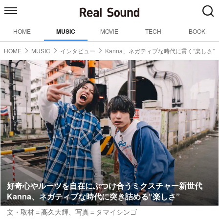
HOME
MUSIC
MOVIE
TECH
BOOK
HOME
MUSIC
インタビュー
Kanna、ネガティブな時代に貫く“楽しさ”
好奇心やルーツを自在にぶつけ合うミクスチャー新世代
Kanna、ネガティブな時代に突き詰める“楽しさ”
文・取材＝高久大輝
、
写真＝タマイシンゴ