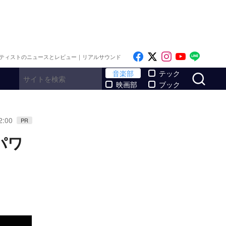
Like on Facebook
Follow on x
Follow on I
Follow o
Follo
ティストのニュースとレビュー｜リアルサウンド
サ
音楽部
テック
映画部
ブック
2:00
PR
パワ