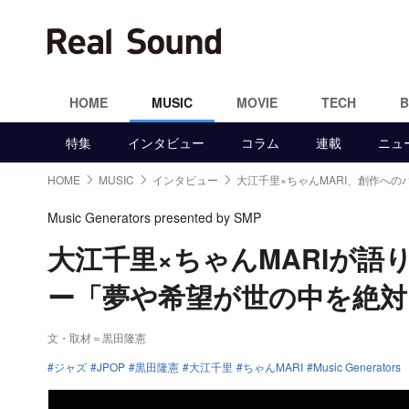
HOME
MUSIC
MOVIE
TECH
特集
インタビュー
コラム
連載
ニュ
HOME
MUSIC
インタビュー
大江千里×ちゃんMARI、創作への
Music Generators presented by SMP
大江千里×ちゃんMARIが
ー「夢や希望が世の中を絶
文・取材＝黒田隆憲
ジャズ
JPOP
黒田隆憲
大江千里
ちゃんMARI
Music Generators