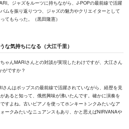
RI。ジャズをルーツに持ちながら、J-POPの最前線で活躍
ルバムを振り返りつつ、ジャズの魅力やクリエイターとして
合ってもらった。（黒田隆憲）
うな気持ちになる（大江千里）
ちゃんMARIさんとの対談が実現したわけですが、大江さん
かがですか？
RIさんはポップスの最前線で活躍されていながら、経歴を見
とがあると知って、俄然興味が沸いたんです。確かに演奏を
んですよね。古いピアノを使ってホンキートンクみたいなア
ォークみたいなニュアンスもあり、かと思えばNIRVANAや