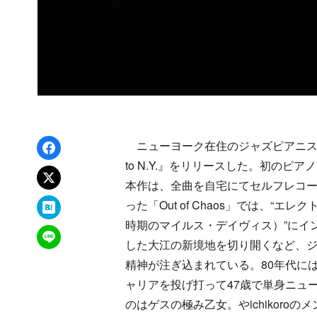
Facebookでシェア
ニューヨーク在住のジャズピアニスト
to N.Y.』をリリースした。初のピ
xでポスト
本作は、全曲を自宅にてセルフレコ
はてなブックマーク
った「Out of Chaos」では、
時期のマイルス・デイヴィス）”にイ
LINEで送る
した大江の新境地を切り開くなど、ジ
精神が注ぎ込まれている。80年代に
ャリアを投げ打って47歳で単身ニュ
のはゲスの極み乙女。やichikor