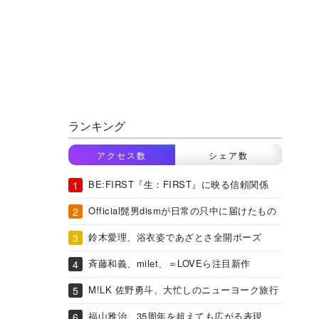
ランキング
アクセス数
シェア数
BE:FIRST『生：FIRST』に映る信頼関係
Official髭男dismが日常の只中に届けたもの
鈴木愛理、浴衣姿であざとさ全開ポーズ
斉藤和義、milet、＝LOVEら注目新作
M!LK 佐野勇斗、大忙しのニューヨーク旅行
福山雅治、35周年を超えても広がる表現