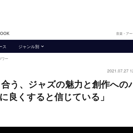
BOOK
音楽・アー
ース
ジャンル別
パワー
2021.07.27 1
語り合う、ジャズの魅力と創作への
対に良くすると信じている」