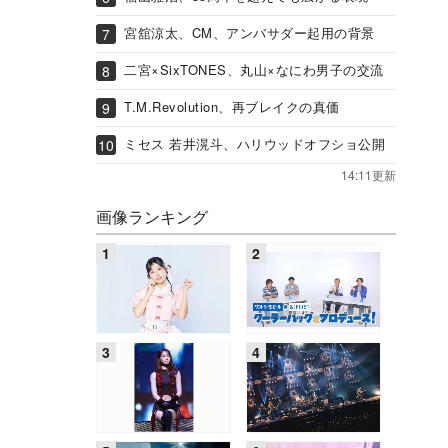
宮舘涼太、CM、アンバサダー起用の背景
二宮×SixTONES、丸山×なにわ男子の交流
T.M.Revolution、再ブレイクの真価
ミセス 若井滉斗、ハリウッドオフショ公開
14:11更新
画像ランキング