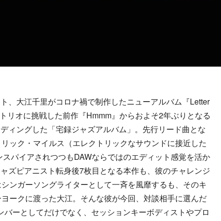
、大江千里がコロナ禍で制作したニューアルバム『Letter
アノトリオに挑戦した前作『Hmmm』からおよそ2年ぶりとなる
ーディングした「宅録ジャズアルバム」。先行リード曲とな
“エレクトリック・マイルス（エレクトリックなサウンドに接近した
ンスパイアされつつもDAWならではのエディット感覚を活か
ャズピアニスト転身後7枚目となる本作も、彼のチャレンジ
はシンガーソングライターとして一斉を風靡するも、そのキ
ーヨークに渡った大江。そんな彼が今回、対談相手に選んだ
oのメンバーとしてだけでなく、セッションキーボディストやプロ