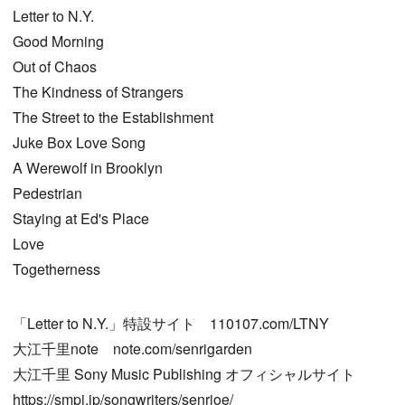
Letter to N.Y.
Good Morning
Out of Chaos
The Kindness of Strangers
The Street to the Establishment
Juke Box Love Song
A Werewolf in Brooklyn
Pedestrian
Staying at Ed's Place
Love
Togetherness
「Letter to N.Y.」特設サイト 110107.com/LTNY
大江千里note note.com/senrigarden
大江千里 Sony Music Publishing オフィシャルサイト
https://smpj.jp/songwriters/senrioe/