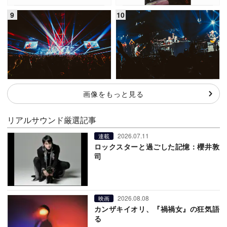
画像をもっと見る
リアルサウンド厳選記事
2026.07.11
連載
ロックスターと過ごした記憶：櫻井敦
司
2026.08.08
映画
カンザキイオリ、『禍禍女』の狂気語
る