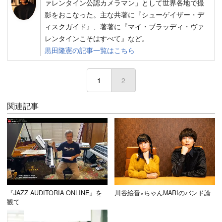
ァレンタイン公認カメラマン」として世界各地で撮
影をおこなった。主な共著に『シューゲイザー・デ
ィスクガイド』、著著に『マイ・ブラッディ・ヴァ
レンタインこそはすべて』など。
黒田隆憲の記事一覧はこちら
1
2
(current)
関連記事
『JAZZ AUDITORIA ONLINE』を
川谷絵音×ちゃんMARIのバンド論
観て