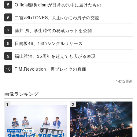
Official髭男dismが日常の只中に届けたもの
二宮×SixTONES、丸山×なにわ男子の交流
藤井 風、学生時代の秘蔵カットを公開
日向坂46、18thシングルリリース
福山雅治、35周年を超えても広がる表現
T.M.Revolution、再ブレイクの真価
14:12更新
画像ランキング