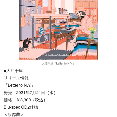
大江千里『Letter to N.Y.』
■大江千里
リリース情報
『Letter to N.Y.』
発売：2021年7月21日（水）
価格：￥3,300（税込）
Blu-spec CD2仕様
＜収録曲＞