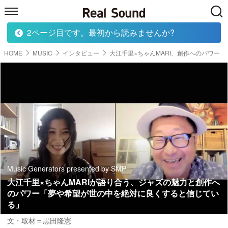
2ページ目です。最初から読みませんか?
HOME
MUSIC
MOVIE
TECH
BOOK
HOME
MUSIC
インタビュー
大江千里×ちゃんMARI、創作へのパワー
Music Generators presented by SMP
大江千里×ちゃんMARIが語り合う、ジャズの魅力と創作へ
のパワー「夢や希望が世の中を絶対に良くすると信じてい
る」
文・取材＝黒田隆憲