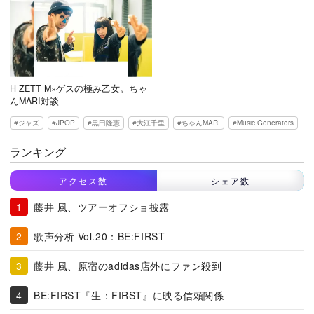
H ZETT M×ゲスの極み乙女。ちゃ
んMARI対談
ジャズ
JPOP
黒田隆憲
大江千里
ちゃんMARI
Music Generators
ランキング
アクセス数
シェア数
藤井 風、ツアーオフショ披露
歌声分析 Vol.20：BE:FIRST
藤井 風、原宿のadidas店外にファン殺到
BE:FIRST『生：FIRST』に映る信頼関係