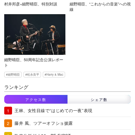
村井邦彦×細野晴臣、特別対談
細野晴臣、“これからの音楽”への視
線
細野晴臣、50周年記念公演レポー
ト
細野晴臣
松永良平
Harry & Mac
ランキング
アクセス数
シェア数
王林、女性目線で“はじめての一夜”表現
藤井 風、ツアーオフショ披露