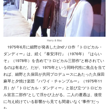
Harry & Mac
1975年6月に細野が発表した2ndソロ作『トロピカル・
ダンディー』は、続く『泰安洋行』（1976年）『はらい
そ』（1978年）を含めて“トロピカル三部作”と称されてい
るのは有名だ。だが、1975年という同時代性に焦点を当て
れば、細野と久保田が共同プロデュースにあたった久保田
麻琴と夕焼け楽団『ハワイ・チャンプルー』（1975年11
月）が『トロピカル・ダンディー』と並び立つ“トロピカ
ル宣言二部作”として浮かび上がる。二人の遭遇は、後世
に与え続けている影響から見ても間違いなく“事件”だっ
た。