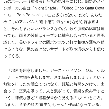
カのホーボー（放浪者）たちの気分もにじむ。細野のメイ
ンボーカル曲は「Night Shade」「Choo Choo Gatta Gotta
‘99」「Pom Pom Joki」3曲と多くはない。だが、あらた
めてこのアルバムの“道中感”に気をつけながら聴き直す
と、それもまたいいバランスなのだ。歌や演奏の比重は違
っても、両者の関係はイーブンに補完し合っていると再認
識した。長いドライブの間ポツポツと打つ相槌が運転を助
けるような、気の置けないサポートが歌や演奏からも伝わ
ってくる。
「場所を用意しました。ガース・ハドソン、ジム・ケル
トナーら大物も参加します。さあ録音しましょう」という
無駄を排したお膳立てではなく、距離と時間をかけて、出
会って、空気を吸って、人と混ざって、音楽を飲み干すと
いう、律儀なほどの過程が音から見えるのもいいところ。
つまり、音楽の旅の“道中”がちゃんと作品になっている。