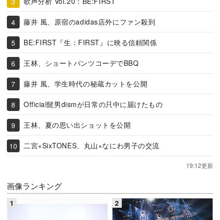
歌声分析 Vol.20：BE:FIRST
藤井 風、原宿のadidas店外にファン殺到
BE:FIRST『生：FIRST』に映る信頼関係
王林、ショートパンツコーデでBBQ
藤井 風、学生時代の秘蔵カットを公開
Official髭男dismが日常の只中に届けたもの
王林、夏の思い出ショットを公開
二宮×SixTONES、丸山×なにわ男子の交流
19:12更新
画像ランキング