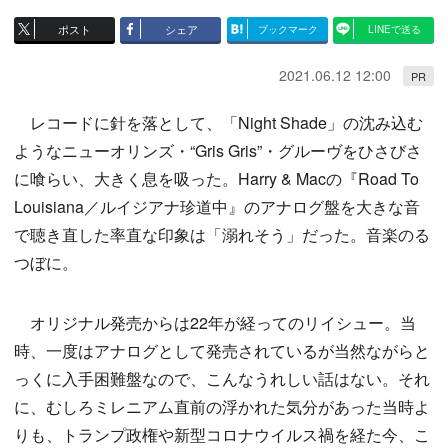
ポスト
シェア
ブックマーク
LINEで送る
2021.06.12 12:00
PR
レコードに針を落として、「Night Shade」の沈み込む
ようなニューオリンズ・“Gris Gris”・グルーヴをひさびさ
に喰らい、大きく息を吸った。Harry & Macの『Road To
Louisiana／ルイジアナ珍道中』のアナログ盤を大きな音
で聴き直した率直な印象は「溺れそう」だった。音楽のる
つぼに。
オリジナル発売からは22年が経ってのリイシュー。当
時、一度はアナログとして発売されているが当然ながらと
っくに入手困難盤なので、こんなうれしい話はない。それ
に、むしろミレニアム直前の浮かれた気分があった当時よ
りも、トランプ政権や新型コロナウイルス禍を経た今、こ