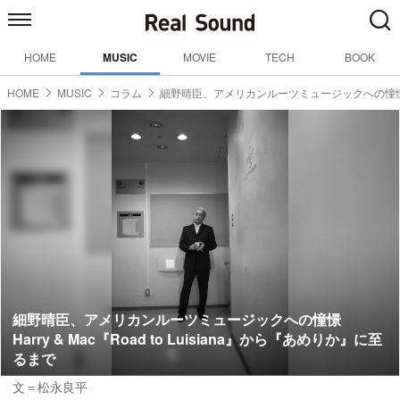
HOME
MUSIC
MOVIE
TECH
BOOK
HOME
MUSIC
コラム
細野晴臣、アメリカンルーツミュージックへの憧
細野晴臣、アメリカンルーツミュージックへの憧憬
Harry & Mac『Road to Luisiana』から『あめりか』に至
るまで
文＝松永良平