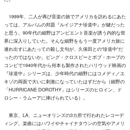
1999年、二人が再び音楽の旅でアメリカを訪れるにあた
っては、アルバムの邦題『ルイジアナ珍道中』が鍵だった
と思う。90年代の細野はアンビエント音楽が誘う内的な世
界に深入りしていた。そんな細野をもう一度アメリカ旅に
連れ出すにあたっての殺し文句が、久保田との“珍道中”だ
ったのではないか。ビング・クロスビーとボブ・ホープの
コンビで1940年代から何本も製作されたハリウッド映画の
『珍道中』シリーズは、少年時代の細野にはコメディ／エ
キゾの両面で大いに刺激になっていたはずだから（細野の
「HURRICANE DOROTHY」はシリーズのヒロイン、ド
ロシー・ラムーアに捧げられている）。
東京、LA、ニューオリンズの3カ所で行われたレコーデ
ィング。楽曲にはハワイやチャイナタウンの空気やアメリ