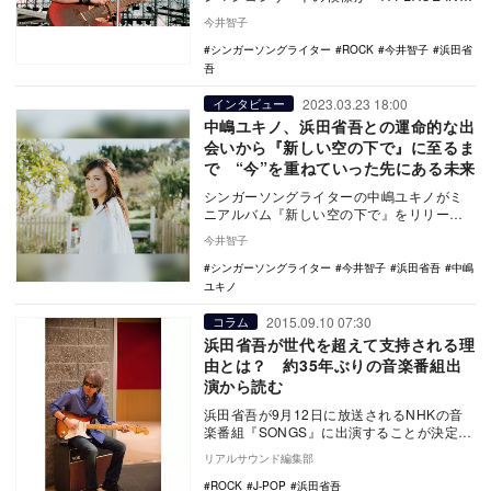
THE SUN at 渚園 Summe…
今井智子
シンガーソングライター
ROCK
今井智子
浜田省
吾
2023.03.23 18:00
インタビュー
中嶋ユキノ、浜田省吾との運命的な出
会いから『新しい空の下で』に至るま
で “今”を重ねていった先にある未来
シンガーソングライターの中嶋ユキノがミ
ニアルバム『新しい空の下で』をリリース
する。2003年から川嶋あいのバックコーラ
今井智子
スを務めて…
シンガーソングライター
今井智子
浜田省吾
中嶋
ユキノ
2015.09.10 07:30
コラム
浜田省吾が世代を超えて支持される理
由とは？ 約35年ぶりの音楽番組出
演から読む
浜田省吾が9月12日に放送されるNHKの音
楽番組『SONGS』に出演することが決定
し、話題を呼んでいる。テレビのレギュラ
リアルサウンド編集部
ー音楽番…
ROCK
J-POP
浜田省吾