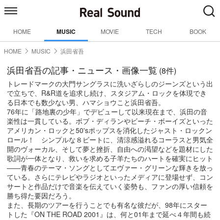
HOME
MUSIC
MOVIE
TECH
BOOK
HOME
MUSIC
浜田省吾
浜田省吾の記事・ニュース・画像一覧
(8件)
トレードマークの大門サングラスに洗いざらしのジーンズという出
で立ちで、R&R道を追求し続け、スタジアム・ロックを体現でき
る日本でも数少ない男、ハマショウこと浜田省吾。
76年に「路地裏の少年」でデビューして以来現在まで、浜田の音
楽性は一貫している。ボブ・ディランやビーチ・ボーイズといった
アメリカン・ロックと50'sポップスを消化したジャスト・ロックン
ロール！ シンプルな８ビートに、清涼感溢れるコーラスと男気全
開のヴォーカル、そして夢と挫折、自由への渇望などを題材にした
歌詞が一体となり、救いを求める子羊たちのハートを確実にヒット
——青春のテーマ・ソングとしてエヴァー・グリーンな輝きを放っ
ている。さらにテレビやラジオといったメディアに登場せず、コン
サートと作品だけで音楽を伝えていく姿勢も、ファンの厚い信頼を
勝ち得た要因だろう。
また、長期のツアーを行うことでも有名な彼だが、98年にスター
トした『ON THE ROAD 2001』は、何と01年まで延べ４年間も続