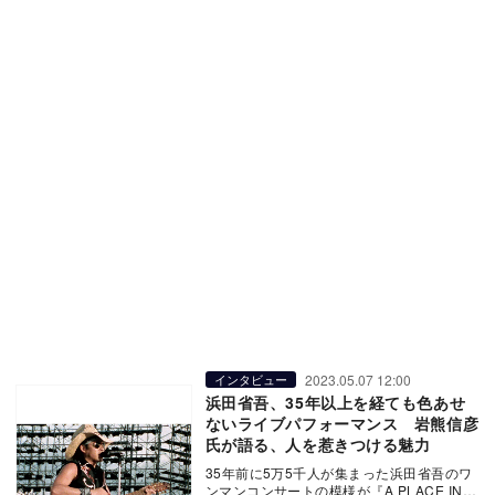
2023.05.07 12:00
インタビュー
浜田省吾、35年以上を経ても色あせ
ないライブパフォーマンス 岩熊信彦
氏が語る、人を惹きつける魅力
35年前に5万5千人が集まった浜田省吾のワ
ンマンコンサートの模様が『A PLACE IN