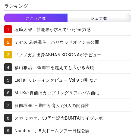
ランキング
アクセス数
シェア数
塩﨑太智、芸能界が求めていた“全力感”
ミセス 若井滉斗、ハリウッドオフショ公開
『ノノガ』出身ASHA＆KOKONAがデビュー
福山雅治、35周年を超えても広がる表現
Liella! リレーインタビュー Vol.9：岬 なこ
M!LKの真価はカップリング＆アルバム曲に
日向坂46 三期生が育んだ4人の関係性
スガ シカオ、30周年記念BUNTAIライブレポ
Number_i、5大ドームツアー日程公開