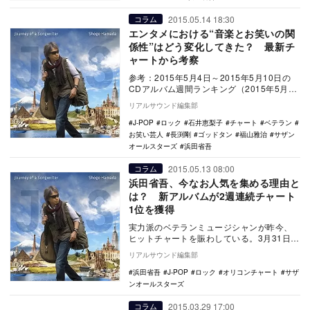
2015.05.14 18:30
コラム
エンタメにおける“音楽とお笑いの関
係性”はどう変化してきた？ 最新チ
ャートから考察
参考：2015年5月4日～2015年5月10日の
CDアルバム週間ランキング（2015年5月18
日付）（ORICON STYLE）…
リアルサウンド編集部
J-POP
ロック
石井恵梨子
チャート
ベテラン
お笑い芸人
長渕剛
ゴッドタン
福山雅治
サザン
オールスターズ
浜田省吾
2015.05.13 08:00
コラム
浜田省吾、今なお人気を集める理由と
は？ 新アルバムが2週連続チャート
1位を獲得
実力派のベテランミュージシャンが昨今、
ヒットチャートを賑わしている。3月31日に
発売されたサザンオールスターズの『葡
リアルサウンド編集部
萄』が、オリ…
浜田省吾
J-POP
ロック
オリコンチャート
サザ
ンオールスターズ
2015.03.29 17:00
コラム