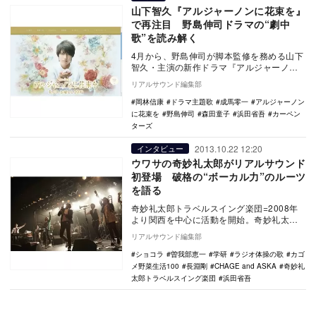
山下智久『アルジャーノンに花束を』
で再注目 野島伸司ドラマの“劇中
歌”を読み解く
4月から、野島伸司が脚本監修を務める山下
智久・主演の新作ドラマ『アルジャーノン
に花束を』（TBS系）がはじまることもあ
リアルサウンド編集部
ってか、野…
岡林信康
ドラマ主題歌
成馬零一
アルジャーノン
に花束を
野島伸司
森田童子
浜田省吾
カーペン
ターズ
2013.10.22 12:20
インタビュー
ウワサの奇妙礼太郎がリアルサウンド
初登場 破格の“ボーカル力”のルーツ
を語る
奇妙礼太郎トラベルスイング楽団=2008年
より関西を中心に活動を開始。奇妙礼太郎
を中心にだいたい12名のメンバーで形成さ
リアルサウンド編集部
れる歌謡…
ショコラ
曽我部恵一
学研
ラジオ体操の歌
カゴ
メ野菜生活100
長淵剛
CHAGE and ASKA
奇妙礼
太郎トラベルスイング楽団
浜田省吾