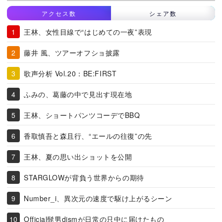
アクセス数
シェア数
王林、女性目線で“はじめての一夜”表現
藤井 風、ツアーオフショ披露
歌声分析 Vol.20：BE:FIRST
ふみの、葛藤の中で見出す現在地
王林、ショートパンツコーデでBBQ
香取慎吾と森且行、“エールの往復”の先
王林、夏の思い出ショットを公開
STARGLOWが背負う世界からの期待
Number_i、異次元の速度で駆け上がるシーン
Official髭男dismが日常の只中に届けたもの