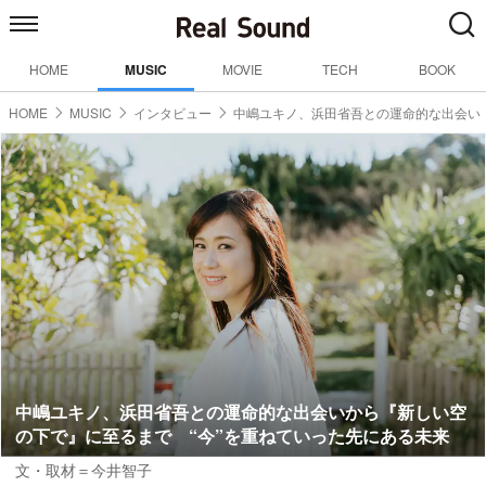
HOME
MUSIC
MOVIE
TECH
BOOK
HOME
MUSIC
インタビュー
中嶋ユキノ、浜田省吾との運命的な出会い
中嶋ユキノ、浜田省吾との運命的な出会いから『新しい空
の下で』に至るまで “今”を重ねていった先にある未来
文・取材＝今井智子