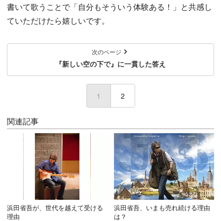
書いて歌うことで「自分もそういう体験ある！」と共感し
ていただけたら嬉しいです。
次のページ
『新しい空の下で』に一貫した答え
1
(current)
2
関連記事
浜田省吾が、世代を越えて受ける
浜田省吾、いまも売れ続ける理由
理由
は？