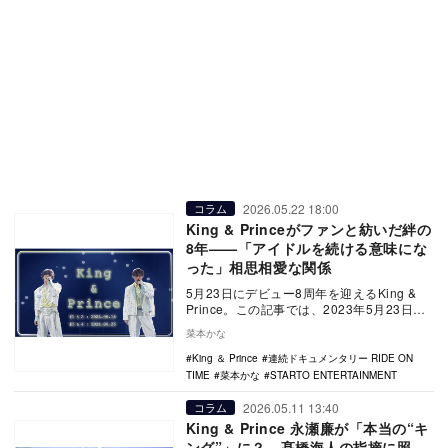
2026.05.22 18:00
コラム
King & Princeがファンと紡いだ絆の
8年——「アイドルを続ける意味にな
った」相思相愛な関係
5月23日にデビュー8周年を迎えるKing &
Prince。この記事では、2023年5月23日よ
り永瀬廉と髙橋海人の2人体制に…
菜本かな
King ＆ Prince
連続ドキュメンタリー RIDE ON
TIME
菜本かな
STARTO ENTERTAINMENT
2026.05.11 13:40
コラム
King & Prince 永瀬廉が「本当の“キ
ング”」に？ 髙橋海人の指摘に照