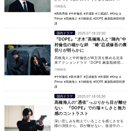
『DOPE 麻薬取締部特捜課』（TBS系）。7
川崎龍也
月25日放…
西島秀俊
中村倫也
井浦新
三浦誠己
King ＆
Prince
髙橋海人
川崎龍也
DOPE 麻薬取締部特捜
課
2025.07.18 23:30
国内ドラマ
『DOPE』“才木”髙橋海人と“陣内”中
村倫也の確かな絆 “椿”忍成修吾の裏
切りが明らかに
髙橋海人と中村倫也がW主演を務める近未
来アクションドラマ『DOPE 麻薬取締部特
捜課』（TBS系）。異能力を引き出す新型
川崎龍也
ドラッグ…
中村倫也
新木優子
忍成修吾
井浦新
King ＆
Prince
髙橋海人
川崎龍也
DOPE 麻薬取締部特捜
課
2025.07.18 05:30
国内ドラマ
髙橋海人の“憑依”っぷりから目が離せ
ない 『DOPE』での瑞々しさと無力
感のコントラスト
深い悲しみを抱えていることを感じさせる
瞳の演技から、目が離せない。放送中のド
ラマ『DOPE 麻薬取締部特捜課』（TBS系