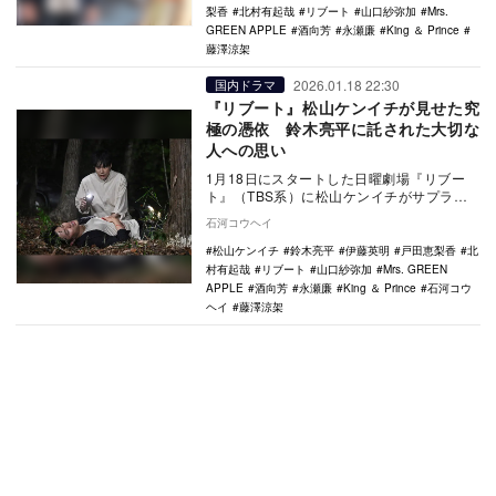
梨香
北村有起哉
リブート
山口紗弥加
Mrs.
GREEN APPLE
酒向芳
永瀬廉
King ＆ Prince
藤澤涼架
2026.01.18 22:30
国内ドラマ
『リブート』松山ケンイチが見せた究
極の憑依 鈴木亮平に託された大切な
人への思い
1月18日にスタートした日曜劇場『リブー
ト』（TBS系）に松山ケンイチがサプライ
ズ登場。同一の人格を松山ケンイチと鈴木
石河コウヘイ
亮平が演じ…
松山ケンイチ
鈴木亮平
伊藤英明
戸田恵梨香
北
村有起哉
リブート
山口紗弥加
Mrs. GREEN
APPLE
酒向芳
永瀬廉
King ＆ Prince
石河コウ
ヘイ
藤澤涼架