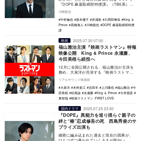
『DOPE 麻薬取締部特捜課』（TBS系）第5
話。今回は登場人物たちの内面に深く切り
川崎龍也
込みな…
中村倫也
新木優子
井浦新
久間田琳加
King ＆
Prince
髙橋海人
川崎龍也
DOPE 麻薬取締部特捜
課
2025.07.30 07:00
映画
福山雅治主演『映画ラストマン』特報
映像公開 King & Prince 永瀬廉、
今田美桜ら続投へ
12月に全国公開される、福山雅治が主演を
務め、大泉洋が共演する『映画ラストマ
ン』の正式タイトルが『映画ラストマン -
リアルサウンド映画部
FIRST …
大泉洋
木村多江
吉田羊
上川隆也
福山雅治
今
田美桜
松尾諭
永瀬廉
King ＆ Prince
今井朋彦
奥智哉
映画ラストマン -FIRST LOVE-
2025.07.25 23:30
国内ドラマ
『DOPE』異能力を巡り揺らぐ親子の
絆と“椿”忍成修吾の死 西島秀俊のサ
プライズ出演も
緻密に編み込まれた過去と現在の因果が、
ひとつずつ暴かれていくさまが面白い