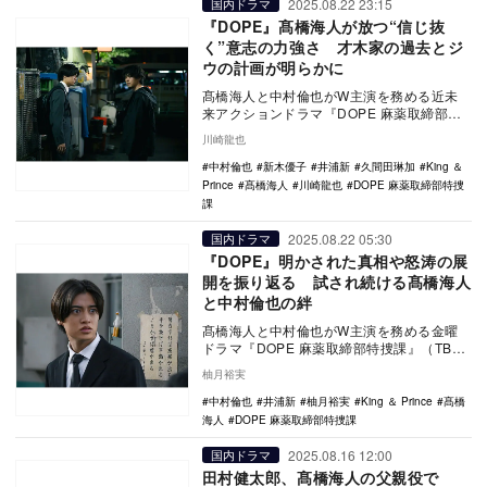
2025.08.22 23:15
国内ドラマ
『DOPE』髙橋海人が放つ“信じ抜
く”意志の力強さ 才木家の過去とジ
ウの計画が明らかに
髙橋海人と中村倫也がW主演を務める近未
来アクションドラマ『DOPE 麻薬取締部特
捜課』（TBS系）。異能力を覚醒させる新
川崎龍也
型ドラッ…
中村倫也
新木優子
井浦新
久間田琳加
King ＆
Prince
髙橋海人
川崎龍也
DOPE 麻薬取締部特捜
課
2025.08.22 05:30
国内ドラマ
『DOPE』明かされた真相や怒涛の展
開を振り返る 試され続ける髙橋海人
と中村倫也の絆
髙橋海人と中村倫也がW主演を務める金曜
ドラマ『DOPE 麻薬取締部特捜課』（TBS
系）が、8月15日の第7話を経て最終章へと
柚月裕実
突入…
中村倫也
井浦新
柚月裕実
King ＆ Prince
髙橋
海人
DOPE 麻薬取締部特捜課
2025.08.16 12:00
国内ドラマ
田村健太郎、髙橋海人の父親役で