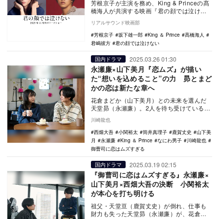
芳根京子が主演を務め、King & Princeの髙
橋海人が共演する映画『君の顔では泣けな
い』が11月に全国公開されるこ…
リアルサウンド映画部
芳根京子
坂下雄一郎
King ＆ Prince
髙橋海人
君嶋彼方
君の顔では泣けない
2025.03.26 01:30
国内ドラマ
永瀬廉×山下美月『恋ムズ』が描い
た“想いを込めること”の力 昴とまど
かの恋は新たな章へ
花倉まどか（山下美月）との未来を選んだ
天堂昴（永瀬廉）。2人を待ち受けているの
は子供服部門の存続をかけた最後のチャン
川崎龍也
ス。ヒントに…
西畑大吾
小関裕太
筒井真理子
鹿賀丈史
山下美
月
永瀬廉
King ＆ Prince
なにわ男子
川崎龍也
御曹司に恋はムズすぎる
2025.03.19 02:15
国内ドラマ
『御曹司に恋はムズすぎる』永瀬廉×
山下美月×西畑大吾の決断 小関裕太
が本心を打ち明ける
祖父・天堂亘（鹿賀丈史）が倒れ、仕事も
財力も失った天堂昴（永瀬廉）が、花倉ま