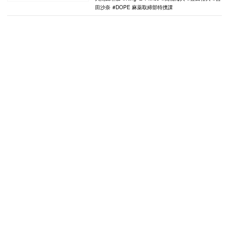
田沙奈
DOPE 麻薬取締部特捜課