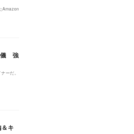
Amazon
儀 強
イナーだ。
編＆キ