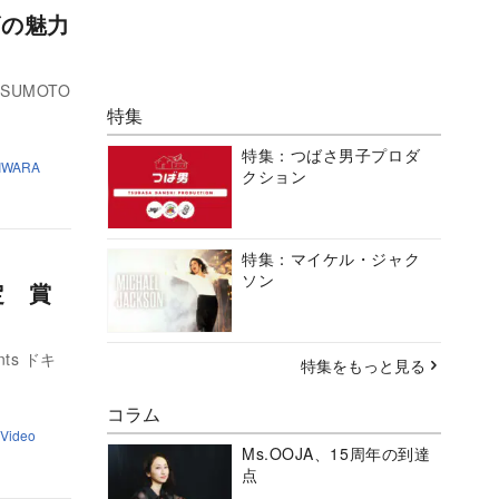
ズの魅力
TSUMOTO
特集
特集：つばさ男子プロダ
IWARA
クション
特集：マイケル・ジャク
ソン
定 賞
nts ドキ
特集をもっと見る
コラム
 Video
Ms.OOJA、15周年の到達
点