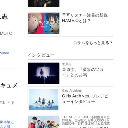
人志
早耳リスナー注目の新鋭
NAME.Oとは？
MOTO
コラムをもっと見る
 Video
インタビュー
菅原圭
菅原圭、『黄泉のツガ
イ』との共鳴
キュメ
Girls Archives.
Girls Archives. プレデビ
ューインタビュー
nts ドキ
THE SUPER FRUIT 小田惟真＆星
野晴海、世が世なら!!! 大谷篤行＆
藤本敏史
添田陵輔、SHY 生水稜也＆脇龍真
ス大城