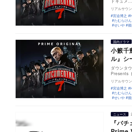
ドキュメ
リアルサウン
宮迫博之
たむらけん
せいや
後
国内ドラマ
小籔千
ル』シ
ダウンタウ
Presen
リアルサウン
宮迫博之
たむらけん
せいや
後
ニュース
『バチ
Prim