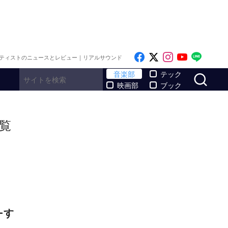
Like on Facebook
Follow on x
Follow on I
Follow o
Follo
ティストのニュースとレビュー｜リアルサウンド
サ
音楽部
テック
映画部
ブック
覧
―す