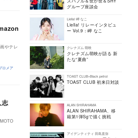
スパフル＆世が世＆SHY
グループ座談会
Liella! 岬 なこ
Liella! リレーインタビュ
azon
ー Vol.9：岬 なこ
映画やテレ
クレナズム 萌映
クレナズム萌映が語る 新
たな“夏曲”
プロメア
TOAST CLUB×Black petrol
TOAST CLUB 初来日対談
人志
ALAN SHIRAHAMA
ALAN SHIRAHAMA、移
籍第1弾Sgで描く挑戦
MOTO
アイデンティティ 田島直弥