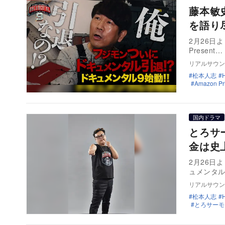
藤本敏
を語り
2月26日よ
Present…
リアルサウン
松本人志
Amazon Pr
国内ドラマ
とろサ
金は史
2月26日より
ュメンタ
リアルサウン
松本人志
とろサーモ