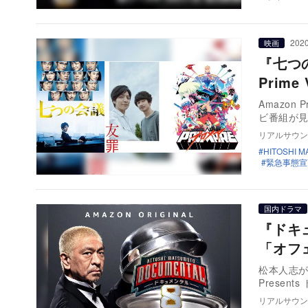
2020
映画
『七つ
Prime
Amazo
ビ番組が見
リアルサウン
HITOSHI 
緊急事態宣
国内ドラマ
『ドキ
「オフ
松本人志が企
Present
リアルサウン