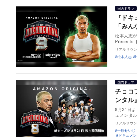
国内ドラマ
『ドキ
「みん
松本人志が企
Present
リアルサウン
松本人志
国内ドラマ
チョコ
ンタル
8月21日より
ュメンタ
リアルサウン
千原せいじ
ドキュメン