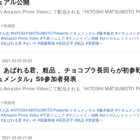
ュアル公開
Amazon Prime Videoにて配信される『HITOSHI MATSUMOTO Pre
…
ド映画部
本人志
HITOSHI MATSUMOTO Presents ドキュメンタル
藤本敏史
ドキュメンタ
Amazon Prime Video
千原ジュニア
サンシャイン池崎
ゆりやんレトリィバァ
あばれる君
せいや
後藤輝基
長田庄平
粗品
濱家隆一
2021.02.05 05:00
、あばれる君、粗品 、チョコプラ長田らが初
ュメンタル』S9参加者発表
Amazon Prime Videoにて配信される『HITOSHI MATSUMOTO Pre
…
ド映画部
本人志
HITOSHI MATSUMOTO Presents ドキュメンタル
藤本敏史
ドキュメンタ
Amazon Prime Video
千原ジュニア
サンシャイン池崎
ゆりやんレトリィバァ
あばれる君
せいや
後藤輝基
長田庄平
粗品
濱家隆一
2021.02.03 21:30