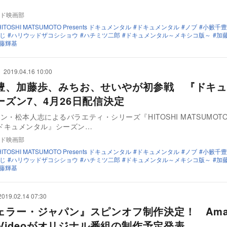
…
ド映画部
HITOSHI MATSUMOTO Presents ドキュメンタル
ドキュメンタル
ノブ
小籔千豊
じ
ハリウッドザコシショウ
ハチミツ二郎
ドキュメンタル～メキシコ版～
加
藤輝基
2019.04.16 10:00
豊、加藤歩、みちお、せいやが初参戦 『ドキュ
ーズン7、4月26日配信決定
ン・松本人志によるバラエティ・シリーズ『HITOSHI MATSUMOT
ts ドキュメンタル』シーズン…
ド映画部
HITOSHI MATSUMOTO Presents ドキュメンタル
ドキュメンタル
ノブ
小籔千豊
じ
ハリウッドザコシショウ
ハチミツ二郎
ドキュメンタル～メキシコ版～
加
藤輝基
2019.02.14 07:30
ェラー・ジャパン』スピンオフ制作決定！ Ama
e Videoがオリジナル番組の制作予定発表