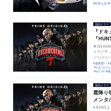
松本人志
国内ドラマ
『ドキ
『HUN
本日4月26日
ュメンタ
リアルサウン
成馬零一
たむらけん
せいや
後
国内ドラマ
霜降り
メンタ
4月26日より