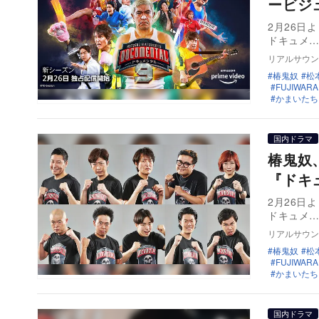
ービジ
2月26日より
ドキュメ
リアルサウン
椿鬼奴
松
FUJIWARA
かまいたち
国内ドラマ
椿鬼奴
『ドキ
2月26日より
ドキュメ
リアルサウン
椿鬼奴
松
FUJIWARA
かまいたち
国内ドラマ