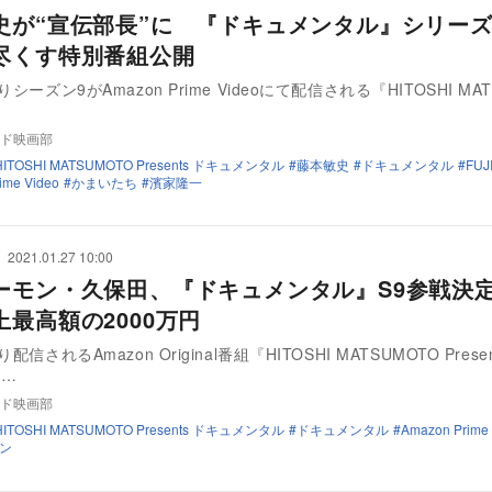
史が“宣伝部長”に 『ドキュメンタル』シリー
尽くす特別番組公開
りシーズン9がAmazon Prime Videoにて配信される『HITOSHI MA
ド映画部
HITOSHI MATSUMOTO Presents ドキュメンタル
藤本敏史
ドキュメンタル
FUJ
ime Video
かまいたち
濱家隆一
2021.01.27 10:00
ーモン・久保田、『ドキュメンタル』S9参戦決
上最高額の2000万円
配信されるAmazon Original番組『HITOSHI MATSUMOTO Prese
ル…
ド映画部
HITOSHI MATSUMOTO Presents ドキュメンタル
ドキュメンタル
Amazon Prime
ン