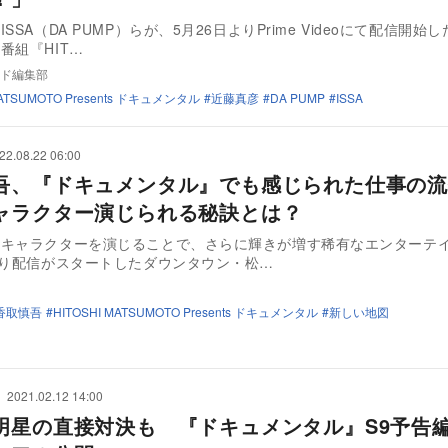
SSA（DA PUMP）らが、5月26日よりPrime Videoにて配信開始した
番組『HIT…
ド編集部
MATSUMOTO Presents ドキュメンタル
近藤真彦
DA PUMP
ISSA
22.08.22 06:00
吾、『ドキュメンタル』でも感じられた仕事の流
ャラクター演じられる秘訣とは？
はキャラクターを演じることで、さらに輝きが増す稀有なエンターテ
より配信がスタートしたダウンタウン・松…
香取慎吾
HITOSHI MATSUMOTO Presents ドキュメンタル
新しい地図
2021.02.12 14:00
明星の直接対決も 『ドキュメンタル』S9予告