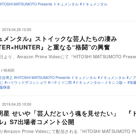
HITOSHI MATSUMOTO Presents ドキュメンタル
ドキュメンタル
2019.04.26 12:00
ュメンタル』ストイックな芸人たちの凄み
TER×HUNTER』と重なる“格闘”の興奮
より、Amazon Prime Videoにて『HITOSHI MATSUMOTO Prese
…
ド映画部
宮迫博之
HITOSHI MATSUMOTO Presents ドキュメンタル
ドキュメンタル
ノブ
じ
ハリウッドザコシショウ
ハチミツ二郎
ドキュメンタル～メキシコ版～
加
藤輝基
2019.04.25 10:00
明星 せいや「芸人だという魂を見せたい」 『
ル』S7出場者コメント公開
Amazon Prime Videoにて配信される『HITOSHI MATSUMOTO Pre