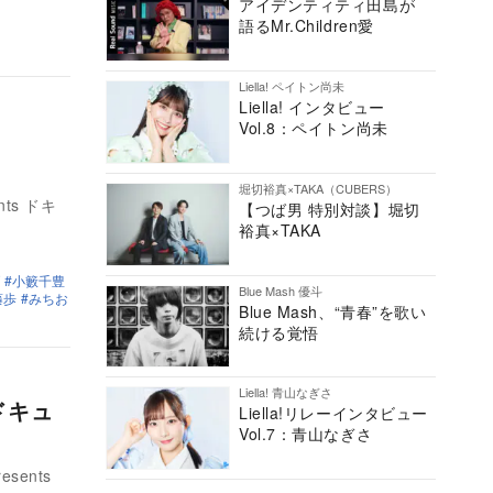
アイデンティティ田島が
語るMr.Children愛
Liella! ペイトン尚未
Liella! インタビュー
Vol.8：ペイトン尚未
堀切裕真×TAKA（CUBERS）
nts ドキ
【つば男 特別対談】堀切
裕真×TAKA
小籔千豊
Blue Mash 優斗
藤歩
みちお
Blue Mash、“青春”を歌い
続ける覚悟
Liella! 青山なぎさ
ドキュ
Liella!リレーインタビュー
Vol.7：青山なぎさ
sents