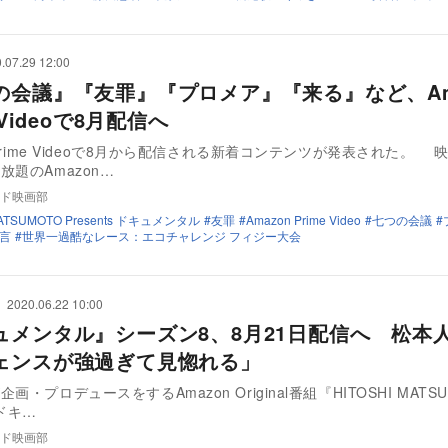
.07.29 12:00
の会議』『友罪』『プロメア』『来る』など、Am
 Videoで8月配信へ
n Prime Videoで8月から配信される新着コンテンツが発表された。 
放題のAmazon…
ド映画部
MATSUMOTO Presents ドキュメンタル
友罪
Amazon Prime Video
七つの会議
言
世界一過酷なレース：エコチャレンジ フィジー大会
2020.06.22 10:00
ュメンタル』シーズン8、8月21日配信へ 松本
ェンスが強過ぎて見惚れる」
画・プロデュースをするAmazon Original番組『HITOSHI MATSU
s ドキ…
ド映画部