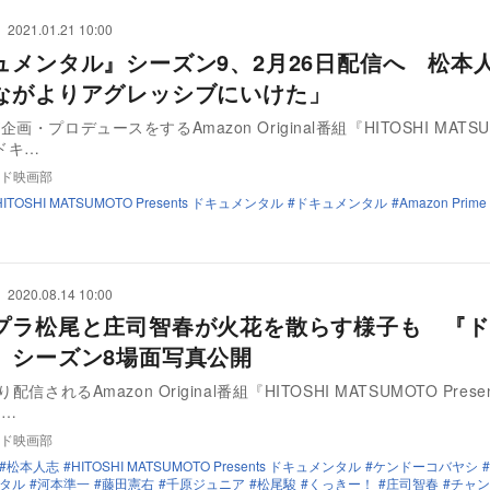
2021.01.21 10:00
ュメンタル』シーズン9、2月26日配信へ 松本
ながよりアグレッシブにいけた」
画・プロデュースをするAmazon Original番組『HITOSHI MATSU
s ドキ…
ド映画部
HITOSHI MATSUMOTO Presents ドキュメンタル
ドキュメンタル
Amazon Prime
2020.08.14 10:00
プラ松尾と庄司智春が火花を散らす様子も 『ド
』シーズン8場面写真公開
配信されるAmazon Original番組『HITOSHI MATSUMOTO Prese
ル…
ド映画部
松本人志
HITOSHI MATSUMOTO Presents ドキュメンタル
ケンドーコバヤシ
タル
河本準一
藤田憲右
千原ジュニア
松尾駿
くっきー！
庄司智春
チャン