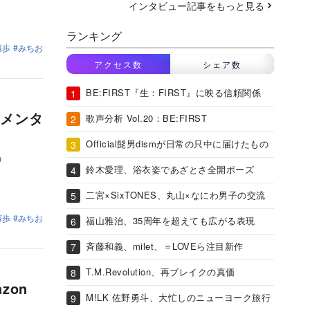
インタビュー記事をもっと見る
ランキング
藤歩
みちお
アクセス数
シェア数
BE:FIRST『生：FIRST』に映る信頼関係
メンタ
歌声分析 Vol.20：BE:FIRST
Official髭男dismが日常の只中に届けたもの
O
鈴木愛理、浴衣姿であざとさ全開ポーズ
二宮×SixTONES、丸山×なにわ男子の交流
藤歩
みちお
福山雅治、35周年を超えても広がる表現
斉藤和義、milet、＝LOVEら注目新作
T.M.Revolution、再ブレイクの真価
zon
M!LK 佐野勇斗、大忙しのニューヨーク旅行