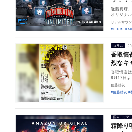
近藤真彦、I
オリジナル
リアルサウン
HITOSHI 
20
コラム
香取慎
烈なキ
香取慎吾
8月17日
佐藤結衣
佐藤結衣
国内ドラマ
霜降り