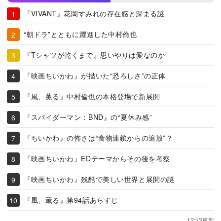
『VIVANT』花岡すみれの存在感と深まる謎
“朝ドラ”とともに躍進した中村倫也
『Tシャツが乾くまで』思いやりは愛なのか
『映画ちいかわ』が描いた“恐ろしさ”の正体
『風、薫る』中村倫也の本格登場で新展開
『スパイダーマン：BND』の“夏休み感”
『ちいかわ』の怖さは“食物連鎖からの追放”？
『映画ちいかわ』EDテーマからその後を考察
『映画ちいかわ』残酷で美しい世界と展開の謎
『風、薫る』第94話あらすじ
12:13更新