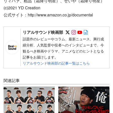
リィバァ、粗品（霜降り明星）、せいや（霜降り明星）
(c)2021 YD Creation
公式サイト：http://www.amazon.co.jp/documental
Follow on SNS
Follow on SNS
Follow on SN
Author web 
リアルサウンド映画部
話題作のレビューやコラム、最新ニュース、興行成
績分析、人気監督や役者へのインタビューまで、今
観るべき映画やドラマ、アニメなどのヒントとなる
記事をお届けします。
リアルサウンド映画部の記事一覧はこちら
関連記事