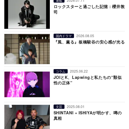
2026.07.11
連載
ロックスターと過ごした記憶：櫻井敦
司
2026.08.05
国内ドラマ
『風、薫る』板橋駿谷の安心感が光る
2025.06.22
コラム
JOIとK、Lapwingと私たちの“類似
性の正体”
2025.08.01
文芸
SHINTANI × ISHIYAが明かす、噂の
真相