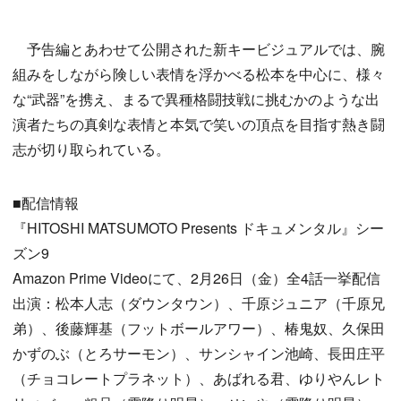
予告編とあわせて公開された新キービジュアルでは、腕
組みをしながら険しい表情を浮かべる松本を中心に、様々
な“武器”を携え、まるで異種格闘技戦に挑むかのような出
演者たちの真剣な表情と本気で笑いの頂点を目指す熱き闘
志が切り取られている。
■配信情報
『HITOSHI MATSUMOTO Presents ドキュメンタル』シー
ズン9
Amazon Prime Videoにて、2月26日（金）全4話一挙配信
出演：松本人志（ダウンタウン）、千原ジュニア（千原兄
弟）、後藤輝基（フットボールアワー）、椿鬼奴、久保田
かずのぶ（とろサーモン）、サンシャイン池崎、長田庄平
（チョコレートプラネット）、あばれる君、ゆりやんレト