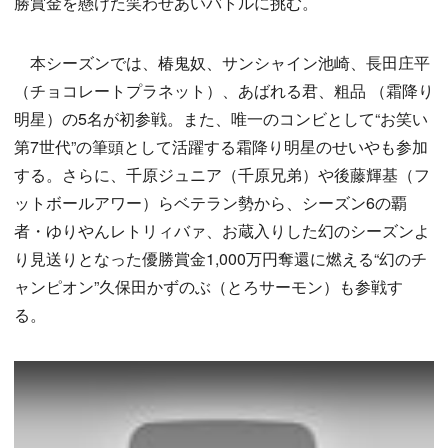
勝賞金を懸けた笑わせあいバトルに挑む。
本シーズンでは、椿鬼奴、サンシャイン池崎、長田庄平
（チョコレートプラネット）、あばれる君、粗品 （霜降り
明星）の5名が初参戦。また、唯一のコンビとして“お笑い
第7世代”の筆頭として活躍する霜降り明星のせいやも参加
する。さらに、千原ジュニア（千原兄弟）や後藤輝基（フ
ットボールアワー）らベテラン勢から、シーズン6の覇
者・ゆりやんレトリィバァ、お蔵入りした幻のシーズンよ
り見送りとなった優勝賞金1,000万円奪還に燃える“幻のチ
ャンピオン”久保田かずのぶ（とろサーモン）も参戦す
る。