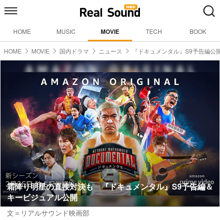
HOME
MUSIC
MOVIE
TECH
BOOK
HOME
MOVIE
国内ドラマ
ニュース
『ドキュメンタル』S9予告編公
霜降り明星の直接対決も 『ドキュメンタル』S9予告編＆
キービジュアル公開
文＝リアルサウンド映画部