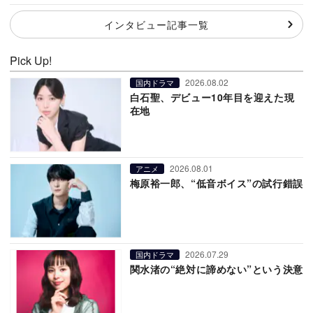
インタビュー記事一覧
Pick Up!
2026.08.02
国内ドラマ
白石聖、デビュー10年目を迎えた現
在地
2026.08.01
アニメ
梅原裕一郎、“低音ボイス”の試行錯誤
2026.07.29
国内ドラマ
関水渚の“絶対に諦めない”という決意