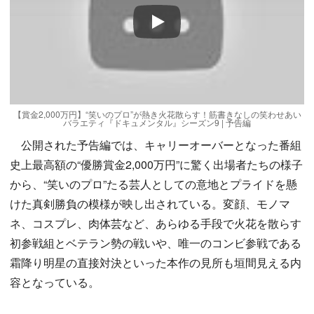
Play
【賞金2,000万円】“笑いのプロ”が熱き火花散らす！筋書きなしの笑わせあい
バラエティ『ドキュメンタル』シーズン9 | 予告編
公開された予告編では、キャリーオーバーとなった番組
史上最高額の“優勝賞金2,000万円”に驚く出場者たちの様子
から、“笑いのプロ”たる芸人としての意地とプライドを懸
けた真剣勝負の模様が映し出されている。変顔、モノマ
ネ、コスプレ、肉体芸など、あらゆる手段で火花を散らす
初参戦組とベテラン勢の戦いや、唯一のコンビ参戦である
霜降り明星の直接対決といった本作の見所も垣間見える内
容となっている。