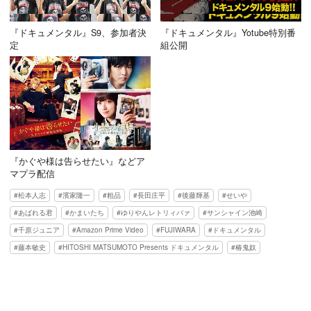
『ドキュメンタル』S9、参加者決
『ドキュメンタル』Yotube特別番
定
組公開
『かぐや様は告らせたい』などア
マプラ配信
松本人志
濱家隆一
粗品
長田庄平
後藤輝基
せいや
あばれる君
かまいたち
ゆりやんレトリィバァ
サンシャイン池崎
千原ジュニア
Amazon Prime Video
FUJIWARA
ドキュメンタル
藤本敏史
HITOSHI MATSUMOTO Presents ドキュメンタル
椿鬼奴