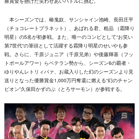
勝賞金を懸けた笑わせあいバトルに挑む。
本シーズンでは、椿鬼奴、サンシャイン池崎、長田庄平
（チョコレートプラネット）、あばれる君、粗品 （霜降り
明星）の5名が初参戦。また、唯一のコンビとして“お笑い
第7世代”の筆頭として活躍する霜降り明星のせいやも参
戦。さらに、千原ジュニア（千原兄弟）や後藤輝基（フッ
トボールアワー）らベテラン勢から、シーズン6の覇者・
ゆりやんレトリィバァ、お蔵入りした幻のシーズンより見
送りとなった優勝賞金1,000万円奪還に燃える“幻のチャン
ピオン”久保田かずのぶ（とろサーモン）が参戦する。