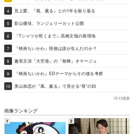
見上愛、『風、薫る』との1年を振り返る
影山優佳、ランジェリーカット公開
『Tシャツが乾くまで』高橋文哉の新境地
『映画ちいかわ』怪物は誰が生んだのか？
趣里主演『大空港』の『相棒』オマージュ
『映画ちいかわ』EDテーマからその後を考察
美山加恋が『風、薫る』で見せる“母”の顔
15:13更新
画像ランキング