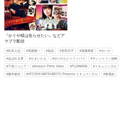
『かぐや様は告らせたい』などア
マプラ配信
松本人志
濱家隆一
粗品
長田庄平
後藤輝基
せいや
あばれる君
かまいたち
ゆりやんレトリィバァ
サンシャイン池崎
千原ジュニア
Amazon Prime Video
FUJIWARA
ドキュメンタル
藤本敏史
HITOSHI MATSUMOTO Presents ドキュメンタル
椿鬼奴