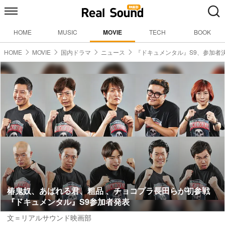
HOME
MUSIC
MOVIE
TECH
BOOK
HOME
MOVIE
国内ドラマ
ニュース
『ドキュメンタル』S9、参加者
椿鬼奴、あばれる君、粗品 、チョコプラ長田らが初参戦
『ドキュメンタル』S9参加者発表
文＝リアルサウンド映画部