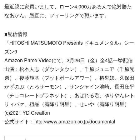
最近親に家買いまして、ローン4,000万あるんで絶対勝た
なあかん。愚直に、フィーリングで戦います。
■配信情報
『HITOSHI MATSUMOTO Presents ドキュメンタル』シー
ズン9
Amazon Prime Videoにて、2月26日（金）全4話一挙配信
出演：松本人志（ダウンタウン）、千原ジュニア（千原兄
弟）、後藤輝基（フットボールアワー）、椿鬼奴、久保田
かずのぶ（とろサーモン）、サンシャイン池崎、長田庄平
（チョコレートプラネット）、あばれる君、ゆりやんレト
リィバァ、粗品（霜降り明星）、せいや（霜降り明星）
(c)2021 YD Creation
公式サイト：http://www.amazon.co.jp/documental