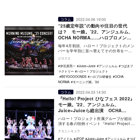
2022.04.06 19:00
コラム
“25歳定年説”の動向や注目の世代
は？ モー娘。’22、アンジュルム、
OCHA NORMA……ハロプロメンバ
ー学年別分類2022年版
毎年4月初頭、ハロー！プロジェクトのメン
バーを学年別に並べ替えてその分布を一覧
する記事を寄稿しているが、今回で8回目と
ピロスエ
なる。（関…
伊豆原亮一
Juice=Juice
アンジュルム
つばきフ
ァクトリー
ハロー！プロジェクト
BEYOOOOONDS
ハロプロ研修生
OCHA
NORMA
モーニング娘。’22
2022.04.03 14:30
コラム
『Hello! Project ひなフェス 2022』
モー娘。'22、アンジュルム、
Juice=Juiceら総出演 OCHA
NORMAとハローキティコラボも
ハロー！プロジェクト所属グループが総出
演する春の恒例イベント『Hello! Project ひ
なフェス 2022』が、4月2日か…
ナカニシキュウ
アイドル
JPOP
Juice=Juice
アンジュルム
つば