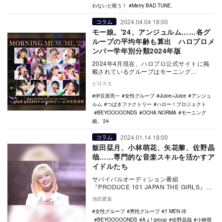
わないと呪う！
Merry BAD TUNE.
2024.04.04 18:00
コラム
モー娘。'24、アンジュルム……各グ
ループの平均年齢も算出 ハロプロメ
ンバー学年別分類2024年版
2024年4月現在、ハロプロ公式サイトに掲
載されているグループはモーニング
娘。'24、アンジュルム、Juice=Juice、つ
ピロスエ
ば…
伊豆原亮一
女性グループ
Juice=Juice
アンジュ
ルム
つばきファクトリー
ハロー！プロジェクト
BEYOOOOONDS
OCHA NORMA
モーニング
娘。'24
2024.01.14 18:00
コラム
飯田栞月、小林萌花、矢花黎、佐野晶
哉……専門的な音楽スキルを活かすア
イドルたち
サバイバルオーディション番組
『PRODUCE 101 JAPAN THE GIRLS』が
12月16日に生放送されたファイナルで華…
池田夏葉
女性グループ
男性グループ
7 MEN 侍
BEYOOOOONDS
Aぇ! group
佐野晶哉
小林萌