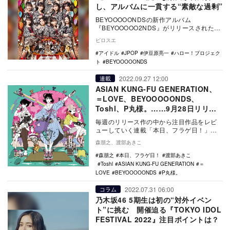
し、アルバムに一貫する“素敵な過剰”
BEYOOOOONDSの新作アルバム
『BEYOOOOO2NDS』がリリースされた。
前作『BEYOOOOOND1St』から2年10…
ピロスエ
アイドル
JPOP
伊豆原亮一
ハロー！プロジェク
ト
BEYOOOOONDS
2022.09.27 12:00
連載
ASIAN KUNG-FU GENERATION、
＝LOVE、BEYOOOOONDS、
Toshl、P丸様。……9月28日リリー
スの新譜5作をレビュー
毎週のリリース作の中から注目作品をレビ
ューしていく連載「本日、フラゲ日！」。
今回は9月28日リリースのASIAN KUNG-
森朋之、渡部あきこ
FU…
森朋之
本日、フラゲ日！
渡部あきこ
Toshl
ASIAN KUNG-FU GENERATION
＝
LOVE
BEYOOOOONDS
P丸様。
2022.07.31 06:00
コラム
乃木坂46 5期生は初の“対外イベン
ト”に挑む 開催迫る『TOKYO IDOL
FESTIVAL 2022』注目ポイントは？