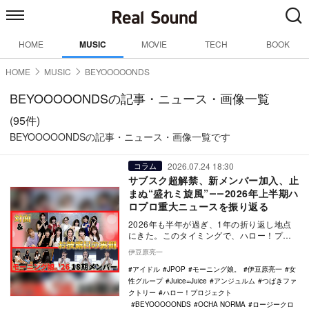
HOME
MUSIC
MOVIE
TECH
BOOK
HOME
MUSIC
BEYOOOOONDS
BEYOOOOONDSの記事・ニュース・画像一覧
(95件)
BEYOOOOONDSの記事・ニュース・画像一覧です
2026.07.24 18:30
コラム
サブスク超解禁、新メンバー加入、止
まぬ“盛れミ旋風”――2026年上半期ハ
ロプロ重大ニュースを振り返る
2026年も半年が過ぎ、1年の折り返し地点
にきた。このタイミングで、ハロー！プロ
ジェクトの2026年1月～6月の上半期におけ
伊豆原亮一
る重…
アイドル
JPOP
モーニング娘。
伊豆原亮一
女
性グループ
Juice=Juice
アンジュルム
つばきファ
クトリー
ハロー！プロジェクト
BEYOOOOONDS
OCHA NORMA
ロージークロ