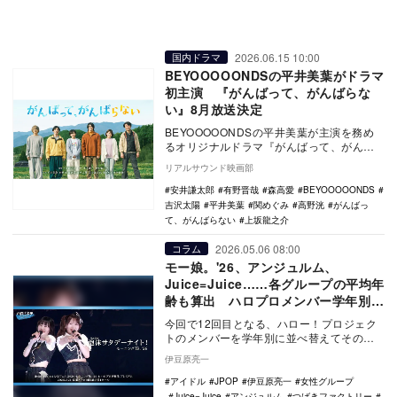
2026.06.15 10:00
国内ドラマ
BEYOOOOONDSの平井美葉がドラマ
初主演 『がんばって、がんばらな
い』8月放送決定
BEYOOOOONDSの平井美葉が主演を務め
るオリジナルドラマ『がんばって、がんば
らない』が、8月7日21時より日本映画専門
リアルサウンド映画部
チャ…
安井謙太郎
有野晋哉
森高愛
BEYOOOOONDS
吉沢太陽
平井美葉
関めぐみ
高野洸
がんばっ
て、がんばらない
上坂龍之介
2026.05.06 08:00
コラム
モー娘。'26、アンジュルム、
Juice=Juice……各グループの平均年
齢も算出 ハロプロメンバー学年別分
類2026年版
今回で12回目となる、ハロー！プロジェク
トのメンバーを学年別に並べ替えてその分
布を一覧にする「ハロプロメンバー学年別
伊豆原亮一
分類」。今年…
アイドル
JPOP
伊豆原亮一
女性グループ
Juice=Juice
アンジュルム
つばきファクトリー