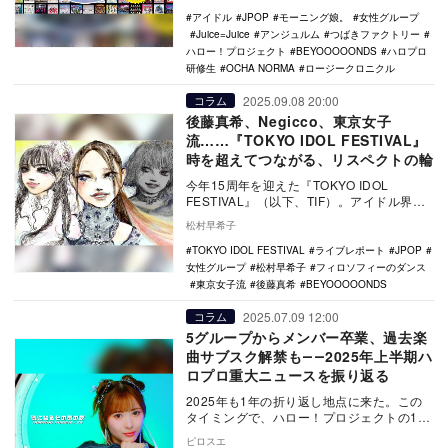
アイドル
JPOP
モーニング娘。
女性グループ
Juice=Juice
アンジュルム
つばきファクトリー
ハロー！プロジェクト
BEYOOOOONDS
ハロプロ
研修生
OCHA NORMA
ロージークロニクル
2025.09.08 20:00
コラム
後藤真希、Negicco、東京女子
流……『TOKYO IDOL FESTIVAL』
時を超えてつながる、リスペクトの輪
今年15周年を迎えた『TOKYO IDOL
FESTIVAL』（以下、TIF）。アイドル界の
殿堂と最新鋭が、真夏のお台場に集結。…
松村早希子
TOKYO IDOL FESTIVAL
ライブレポート
JPOP
女性グループ
松村早希子
フィロソフィーのダンス
東京女子流
後藤真希
BEYOOOOONDS
2025.07.09 12:00
コラム
5グループからメンバー卒業、過去楽
曲サブスク解禁も――2025年上半期ハ
ロプロ重大ニュースを振り返る
2025年も1年の折り返し地点に来た。この
タイミングで、ハロー！プロジェクトの1月
～6月の上半期における重大トピックスを選
ピロスエ