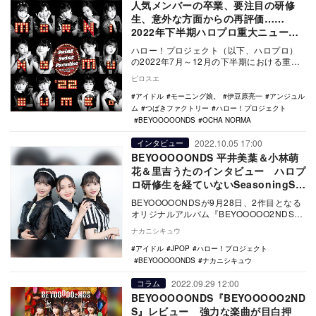
人気メンバーの卒業、要注目の研修
生、意外な方面からの再評価……
2022年下半期ハロプロ重大ニュース
を振り返る
ハロー！プロジェクト（以下、ハロプロ）
の2022年7月～12月の下半期における重大
トピックスを選考し、その半年間に何があ
ピロスエ
ったのか…
アイドル
モーニング娘。
伊豆原亮一
アンジュル
ム
つばきファクトリー
ハロー！プロジェクト
BEYOOOOONDS
OCHA NORMA
2022.10.05 17:00
インタビュー
BEYOOOOONDS 平井美葉＆小林萌
花＆里吉うたのインタビュー ハロプ
ロ研修生を経ていないSeasoningSな
らではの視点
BEYOOOOONDSが9月28日、2作目となる
オリジナルアルバム『BEYOOOOO2NDS』
をリリース。初の単独武道館公演を経…
ナカニシキュウ
アイドル
JPOP
ハロー！プロジェクト
BEYOOOOONDS
ナカニシキュウ
2022.09.29 12:00
コラム
BEYOOOOONDS『BEYOOOOO2ND
S』レビュー 強力な楽曲が目白押