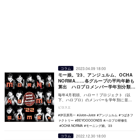
2023.04.09 18:00
コラム
モー娘。'23、アンジュルム、OCHA
NORMA……各グループの平均年齢も
算出 ハロプロメンバー学年別分類
2023年版
毎年4月初頭、ハロー！プロジェクト（以
下、ハロプロ）のメンバーを学年別に並べ
替えてその分布を一覧する記事を寄稿して
ピロスエ
いるが、今回で…
伊豆原亮一
Juice=Juice
アンジュルム
つばきフ
ァクトリー
BEYOOOOONDS
ハロプロ研修生
OCHA NORMA
モーニング娘。'23
2022.12.30 18:00
コラム