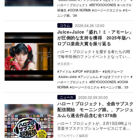
ハロー！プロジェクト
BEYOOOOONDS
ハロプロ
研修生
OCHA NORMA
ロージークロニクル
モー
ニング娘。'26
2026.04.26 12:00
コラム
Juice=Juice「盛れ！ミ・アモーレ」
が圧倒的な支持を獲得 2025年版ハ
ロプロ楽曲大賞を振り返る
ハロー！プロジェクトを愛する者たちの間
で毎年恒例のファンイベントとなっている
のが「ハロプロ楽曲大賞」。本稿では、
伊豆原亮一
『第24回ハロプ…
アイドル
JPOP
伊豆原亮一
女性グループ
Juice=Juice
アンジュルム
つばきファクトリー
ハロー！プロジェクト
BEYOOOOONDS
OCHA
NORMA
ロージークロニクル
モーニング娘。'25
2026.02.09 20:00
ニュース
ハロー！プロジェクト、全曲サブスク
配信開始 モーニング娘。、アンジュ
ルムら過去作品含む全1378曲
ハロー！プロジェクトが、2月13日0時より
音楽サブスクリプションサービスにて全楽
曲配信開始および世界同時配信スタートす
リアルサウンド編集部
る。 …