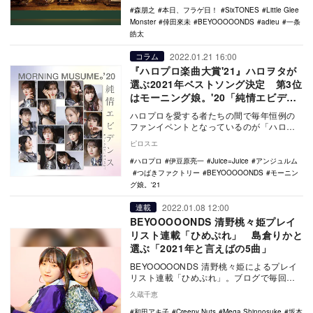
森朋之
本日、フラゲ日！
SixTONES
Little Glee
Monster
倖田來未
BEYOOOOONDS
adieu
一条
皓太
2022.01.21 16:00
コラム
『ハロプロ楽曲大賞'21』ハロヲタが
選ぶ2021年ベストソング決定 第3位
はモーニング娘。'20「純情エビデン
ス」 1位＆2位は？
ハロプロを愛する者たちの間で毎年恒例の
ファンイベントとなっているのが「ハロプ
ロ楽曲大賞」。インターネット上で投票を
ピロスエ
募り、1年間に…
ハロプロ
伊豆原亮一
Juice=Juice
アンジュルム
つばきファクトリー
BEYOOOOONDS
モーニン
グ娘。'21
2022.01.08 12:00
連載
BEYOOOOONDS 清野桃々姫プレイ
リスト連載「ひめぷれ」 島倉りかと
選ぶ「2021年と言えばの5曲」
BEYOOOOONDS 清野桃々姫によるプレイ
リスト連載「ひめぷれ」。ブログで毎回目
覚まし音として洋邦問わず様々な楽曲を紹
久蔵千恵
介する…
和田アキ子
Creepy Nuts
Mega Shinnosuke
坂本