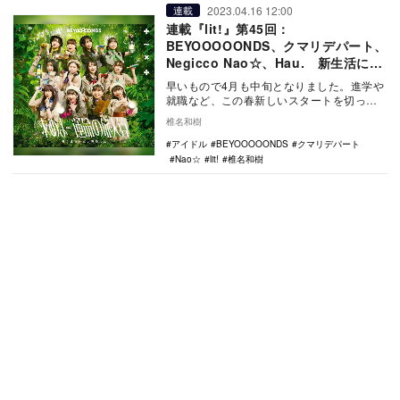
2023.04.16 12:00
連載
連載『lit!』第45回：
BEYOOOOONDS、クマリデパート、
Negicco Nao☆、Hau. 新生活に聴
きたいアイドルソング
早いもので4月も中旬となりました。進学や
就職など、この春新しいスタートを切った
方も少しずつ環境に慣れてきたころでしょ
椎名和樹
うか。そこで…
アイドル
BEYOOOOONDS
クマリデパート
Nao☆
lit!
椎名和樹