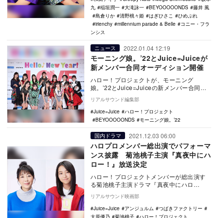
九
稲垣潤一
大滝詠一
BEYOOOOONDS
藤井 風
島倉りか
清野桃々姫
はぎひさこ
ひめぷれ
irienchy
millennium parade & Belle
コニー・フラ
ンシス
2022.01.04 12:19
ニュース
モーニング娘。’22とJuice=Juiceが
新メンバー合同オーディション開催
ハロー！プロジェクトが、モーニング
娘。’22とJuice=Juiceの新メンバー合同オ
ーディションの開催を発表した。 …
リアルサウンド編集部
Juice=Juice
ハロー！プロジェクト
BEYOOOOONDS
モーニング娘。’22
2021.12.03 06:00
国内ドラマ
ハロプロメンバー総出演でパフォーマ
ンス披露 菊池桃子主演『真夜中にハ
ロー！』放送決定
ハロー！プロジェクトメンバーが総出演す
る菊池桃子主演ドラマ『真夜中にハロ
ー！』が、2022年1月13日よりテレビ東京
リアルサウンド映画部
の木ドラ24…
Juice=Juice
アンジュルム
つばきファクトリー
大原優乃
菊池桃子
ハロー！プロジェクト