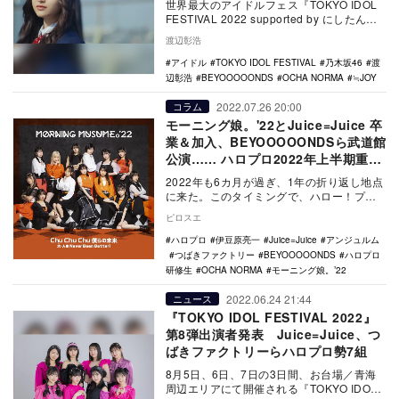
世界最大のアイドルフェス『TOKYO IDOL
FESTIVAL 2022 supported by にしたんク
リニック』（以下…
渡辺彰浩
アイドル
TOKYO IDOL FESTIVAL
乃木坂46
渡
辺彰浩
BEYOOOOONDS
OCHA NORMA
≒JOY
2022.07.26 20:00
コラム
モーニング娘。'22とJuice=Juice 卒
業＆加入、BEYOOOOONDSら武道館
公演…… ハロプロ2022年上半期重大
ニュース振り返る
2022年も6カ月が過ぎ、1年の折り返し地点
に来た。このタイミングで、ハロー！プロ
ジェクトの1月～6月＝上半期における重大
ピロスエ
トピッ…
ハロプロ
伊豆原亮一
Juice=Juice
アンジュルム
つばきファクトリー
BEYOOOOONDS
ハロプロ
研修生
OCHA NORMA
モーニング娘。’22
2022.06.24 21:44
ニュース
『TOKYO IDOL FESTIVAL 2022』
第8弾出演者発表 Juice=Juice、つ
ばきファクトリーらハロプロ勢7組
8月5日、6日、7日の3日間、お台場／青海
周辺エリアにて開催される『TOKYO IDOL