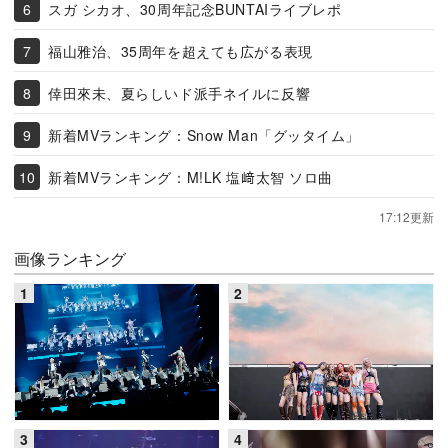
スガ シカオ、30周年記念BUNTAIライブレポ
福山雅治、35周年を超えても広がる表現
倖田來未、夏らしいド派手ネイルに反響
新着MVランキング：Snow Man「グッタイム」
新着MVランキング：M!LK 塩﨑太智 ソロ曲
17:12更新
画像ランキング