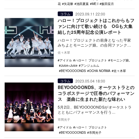
花
矢花黎
池田夏葉
ME:I
飯田栞月
2023.09.11 22:00
コラム
ハロー！プロジェクトはこれからもフ
ァンに向けて歌い続ける OGも大集
結した25周年記念公演レポート
ハロー！プロジェクトの前身となった平家
みちよとモーニング娘。の合同ファンクラ
ブ「Hello!」の設立から25年を迎え、大き
佐々木翠
な変化…
アイドル
ハロー！ プロジェクト
モーニング娘。
Juice=Juice
アンジュルム
BEYOOOOONDS
OCHA NORMA
佐々木翠
2023.05.04 18:00
コラム
BEYOOOOONDS、オーケストラとの
コラボステージで圧巻のパフォーマン
ス 楽曲に生まれた新たな味わい
5月2日、BEYOOOOONDSがオーケストラ
とともにパフォーマンスを行う
『BEYOOOOOPHONIC』が東京芸術劇場に
市岡光子
て開催…
アイドル
ハロー！ プロジェクト
BEYOOOOONDS
市岡光子