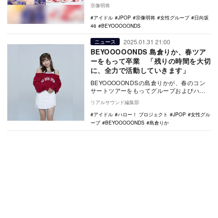
46『卒業写真だけが知ってる』と2位にラン
宗像明将
クイン…
アイドル
JPOP
宗像明将
女性グループ
日向坂
46
BEYOOOOONDS
2025.01.31 21:00
ニュース
BEYOOOOONDS 島倉りか、春ツア
ーをもって卒業 「残りの時間を大切
に、全力で活動していきます」
BEYOOOOONDSの島倉りかが、春のコン
サートツアーをもってグループおよびハロ
ー！プロジェクトを卒業する。
リアルサウンド編集部
BEYOOO…
アイドル
ハロー！ プロジェクト
JPOP
女性グル
ープ
BEYOOOOONDS
島倉りか