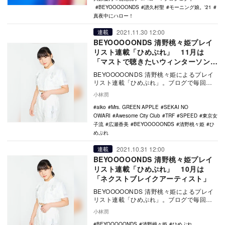
BEYOOOOONDS
譜久村聖
モーニング娘。'21
真夜中にハロー！
2021.11.30 12:00
連載
BEYOOOOONDS 清野桃々姫プレイ
リスト連載「ひめぷれ」 11月は
「マストで聴きたいウィンターソン
グ」
BEYOOOOONDS 清野桃々姫によるプレイ
リスト連載「ひめぷれ」。ブログで毎回目
覚まし音として洋邦問わず様々な楽曲を紹
小林潤
介する…
aiko
Mrs. GREEN APPLE
SEKAI NO
OWARI
Awesome City Club
TRF
SPEED
東京女
子流
広瀬香美
BEYOOOOONDS
清野桃々姫
ひ
めぷれ
2021.10.31 12:00
連載
BEYOOOOONDS 清野桃々姫プレイ
リスト連載「ひめぷれ」 10月は
「ネクストブレイクアーティスト」
BEYOOOOONDS 清野桃々姫によるプレイ
リスト連載「ひめぷれ」。ブログで毎回目
覚まし音として洋邦問わず様々な楽曲を紹
小林潤
介する…
BEYOOOOONDS
清野桃々姫
ひめぷれ