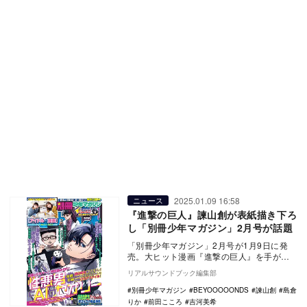
2025.01.09 16:58
ニュース
『進撃の巨人』諫山創が表紙描き下ろ
し「別冊少年マガジン」2月号が話題
「別冊少年マガジン」2月号が1月9日に発
売。大ヒット漫画『進撃の巨人』を手がけ
た諫山創先生が表紙を描き下ろししたこと
リアルサウンドブック編集部
で話題だ。 …
別冊少年マガジン
BEYOOOOONDS
諫山創
島倉
りか
前田こころ
吉河美希