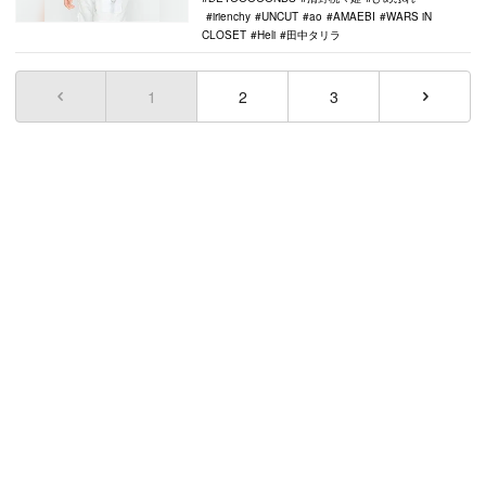
irienchy
UNCUT
ao
AMAEBI
WARS iN
CLOSET
Heli
田中タリラ
1
(current)
2
3