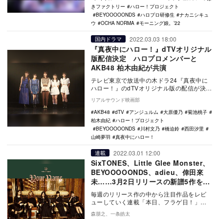
きファクトリー
ハロー！プロジェクト
BEYOOOOONDS
ハロプロ研修生
ナカニシキュ
ウ
OCHA NORMA
モーニング娘。’22
2022.03.03 18:00
国内ドラマ
『真夜中にハロー！』dTVオリジナル
版配信決定 ハロプロメンバーと
AKB48 柏木由紀が共演
テレビ東京で放送中の木ドラ24『真夜中に
ハロー！』のdTVオリジナル版の配信が決定
し、アンジュルムの川村文乃と橋迫鈴、
リアルサウンド映画部
BEYOO…
AKB48
dTV
アンジュルム
大原優乃
菊池桃子
柏木由紀
ハロー！プロジェクト
BEYOOOOONDS
川村文乃
橋迫鈴
西田汐里
山崎夢羽
真夜中にハロー！
2022.03.01 12:00
連載
SixTONES、Little Glee Monster、
BEYOOOOONDS、adieu、倖田來
未……3月2日リリースの新譜5作をレ
ビュー
毎週のリリース作の中から注目作品をレビ
ューしていく連載「本日、フラゲ日！」。
今回は3月2日リリースのSixTONES『共
森朋之、一条皓太
鳴』、L…