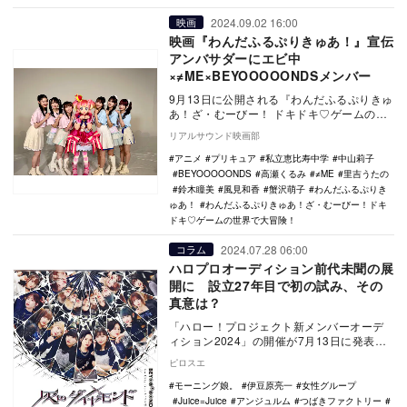
2024.09.02 16:00
映画
映画『わんだふるぷりきゅあ！』宣伝
アンバサダーにエビ中
×≠ME×BEYOOOOONDSメンバー
9月13日に公開される『わんだふるぷりきゅ
あ！ざ・むーびー！ ドキドキ♡ゲームの世
界で大冒険！』の宣伝アンバサダーとし
リアルサウンド映画部
て、私立恵…
アニメ
プリキュア
私立恵比寿中学
中山莉子
BEYOOOOONDS
高瀬くるみ
≠ME
里吉うたの
鈴木瞳美
風見和香
蟹沢萌子
わんだふるぷりき
ゅあ！
わんだふるぷりきゅあ！ざ・むーびー！ドキ
ドキ♡ゲームの世界で大冒険！
2024.07.28 06:00
コラム
ハロプロオーディション前代未聞の展
開に 設立27年目で初の試み、その
真意は？
「ハロー！プロジェクト新メンバーオーデ
ィション2024」の開催が7月13日に発表さ
れた。BEYOOOOONDS以外のグループを
ピロスエ
対…
モーニング娘。
伊豆原亮一
女性グループ
Juice=Juice
アンジュルム
つばきファクトリー