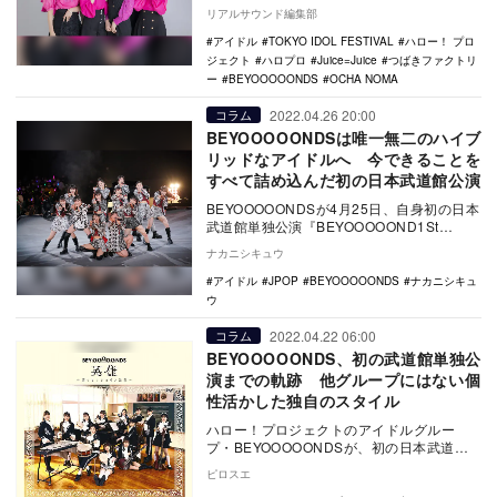
FESTIVAL 2022 suppo…
リアルサウンド編集部
アイドル
TOKYO IDOL FESTIVAL
ハロー！ プロ
ジェクト
ハロプロ
Juice=Juice
つばきファクトリ
ー
BEYOOOOONDS
OCHA NOMA
2022.04.26 20:00
コラム
BEYOOOOONDSは唯一無二のハイブ
リッドなアイドルへ 今できることを
すべて詰め込んだ初の日本武道館公演
BEYOOOOONDSが4月25日、自身初の日本
武道館単独公演『BEYOOOOOND1St
CONCERT TOUR どんと来い…
ナカニシキュウ
アイドル
JPOP
BEYOOOOONDS
ナカニシキュ
ウ
2022.04.22 06:00
コラム
BEYOOOOONDS、初の武道館単独公
演までの軌跡 他グループにはない個
性活かした独自のスタイル
ハロー！プロジェクトのアイドルグルー
プ・BEYOOOOONDSが、初の日本武道館
単独公演となる『BEYOOOOOND1St CO…
ピロスエ