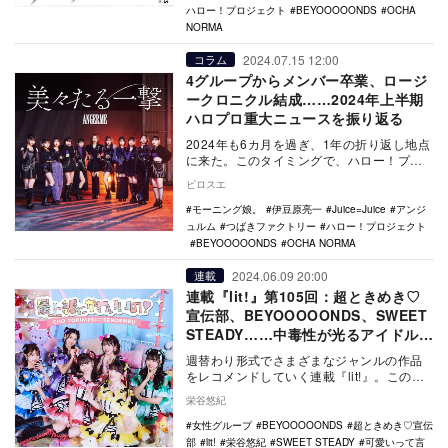
ハロー！プロジェクト
BEYOOOOONDS
OCHA
NORMA
2024.07.15 12:00
コラム
4グループからメンバー卒業、ロージ
ークロニクル結成……2024年上半期
ハロプロ重大ニュースを振り返る
2024年も6カ月を過ぎ、1年の折り返し地点
に来た。このタイミングで、ハロー！プロ
ジェクトの1月～6月の上半期における重大
ピロスエ
トピッ…
モーニング娘。
伊豆原亮一
Juice=Juice
アンジ
ュルム
つばきファクトリー
ハロー！プロジェクト
BEYOOOOONDS
OCHA NORMA
2024.06.09 20:00
連載
連載『lit!』第105回：超ときめき♡
宣伝部、BEYOOOOONDS、SWEET
STEADY……中毒性が光るアイドル新
譜5選
週替わり形式でさまざまなジャンルの作品
をレコメンドしていく連載『lit!』。この記
事では、超ときめき♡宣伝部、
栄谷悠紀
BEYOOOOON…
女性グループ
BEYOOOOONDS
超ときめき♡宣伝
部
lit!
栄谷悠紀
SWEET STEADY
可愛いって言