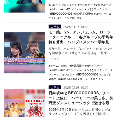
考し、…
ハロー！ プロジェクト
伊豆原亮一
女性グループ
Juice=Juice
アンジュルム
つばきファクトリー
BEYOOOOONDS
OCHA NORMA
ロージークロ
ニクル
モーニング娘。'25
2025.04.15 18:00
コラム
モー娘。'25、アンジュルム、ロージ
ークロニクル……各グループの平均年
齢も算出 ハロプロメンバー学年別分
類2025年版
毎年4月、ハロー！プロジェクトのメンバー
を学年別に並べ替えてその分布を一覧する
記事の11回目。
ピロスエ
モーニング娘。
伊豆原亮一
女性グループ
Juice=Juice
アンジュルム
つばきファクトリー
ハロー！プロジェクト
BEYOOOOONDS
ハロプロ
研修生
OCHA NORMA
ロージークロニクル
2025.02.08 10:00
コラム
日向坂46とBEYOOOOONDS、チャ
ート上位に ハーモニーの美しさ、技
巧派ダンスミュージックで魅せる最新
作
2025年2月10日付のオリコン週間シングル
ランキングより、1位を獲得した日向坂