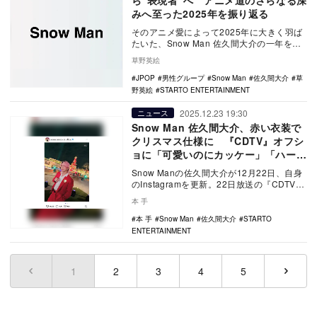
ら“表現者”へ アニメ道のさらなる深
みへ至った2025年を振り返る
そのアニメ愛によって2025年に大きく羽ば
たいた、Snow Man 佐久間大介の一年を振
り返る。
草野英絵
JPOP
男性グループ
Snow Man
佐久間大介
草
野英絵
STARTO ENTERTAINMENT
2025.12.23 19:30
ニュース
Snow Man 佐久間大介、赤い衣装で
クリスマス仕様に 『CDTV』オフシ
ョに「可愛いのにカッケー」「ハーフ
アップ大好き」
Snow Manの佐久間大介が12月22日、自身
のInstagramを更新。22日放送の『CDTVラ
イブ！ライブ！』（TBS系）…
本 手
本 手
Snow Man
佐久間大介
STARTO
ENTERTAINMENT
1
(current)
2
3
4
5