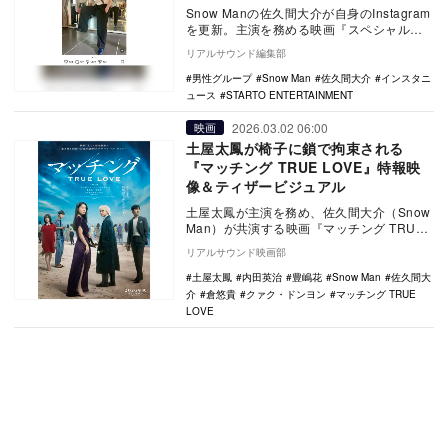
Snow Manの佐久間大介が自身のInstagram
を更新。主演を務める映画『スペシャル
ズ』のオフショットを投稿し注目を集め
リアルサウンド編集部
て…
男性グループ
Snow Man
佐久間大介
インスタニ
ュース
STARTO ENTERTAINMENT
2026.03.02 06:00
映画
土屋太鳳が椅子に鎖で拘束される
『マッチング TRUE LOVE』特報映
像＆ティザービジュアル
土屋太鳳が主演を務め、佐久間大介（Snow
Man）が共演する映画『マッチング TRUE
LOVE』の特報映像が公開された。 …
リアルサウンド映画部
土屋太鳳
内田英治
豊嶋花
Snow Man
佐久間大
介
倉悠貴
クァク・ドンヨン
マッチング TRUE
LOVE