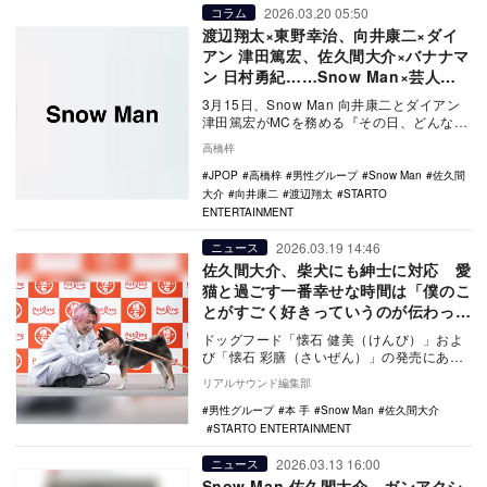
2026.03.20 05:50
コラム
渡辺翔太×東野幸治、向井康二×ダイ
アン 津田篤宏、佐久間大介×バナナマ
ン 日村勇紀……Snow Man×芸人タ
ッグで輝くMC術
3月15日、Snow Man 向井康二とダイアン
津田篤宏がMCを務める『その日、どんな
日？』が放送された。同番組以外にもSno…
高橋梓
JPOP
高橋梓
男性グループ
Snow Man
佐久間
大介
向井康二
渡辺翔太
STARTO
ENTERTAINMENT
2026.03.19 14:46
ニュース
佐久間大介、柴犬にも紳士に対応 愛
猫と過ごす一番幸せな時間は「僕のこ
とがすごく好きっていうのが伝わって
くる」
ドッグフード「懐石 健美（けんび）」およ
び「懐石 彩膳（さいぜん）」の発売にあわ
せ、ブランドアンバサダーのSnow Man 佐
リアルサウンド編集部
久…
男性グループ
本 手
Snow Man
佐久間大介
STARTO ENTERTAINMENT
2026.03.13 16:00
ニュース
Snow Man 佐久間大介、ガンアクシ