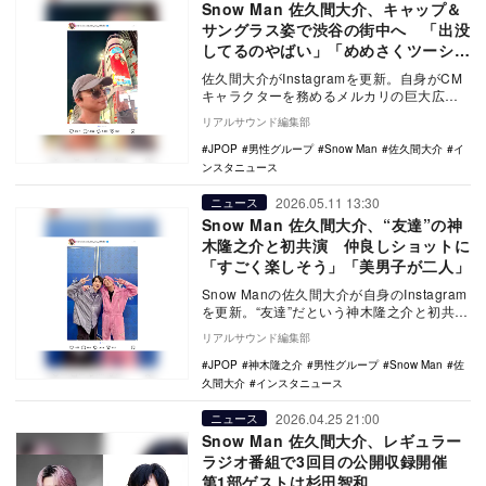
Snow Man 佐久間大介、キャップ＆
サングラス姿で渋谷の街中へ 「出没
してるのやばい」「めめさくツーショ
最高」
佐久間大介がInstagramを更新。自身がCM
キャラクターを務めるメルカリの巨大広告
を見に、渋谷を訪れたことを報告。目黒蓮
リアルサウンド編集部
の看…
JPOP
男性グループ
Snow Man
佐久間大介
イ
ンスタニュース
2026.05.11 13:30
ニュース
Snow Man 佐久間大介、“友達”の神
木隆之介と初共演 仲良しショットに
「すごく楽しそう」「美男子が二人」
Snow Manの佐久間大介が自身のInstagram
を更新。“友達”だという神木隆之介と初共演
した際のツーショットを公開し、注…
リアルサウンド編集部
JPOP
神木隆之介
男性グループ
Snow Man
佐
久間大介
インスタニュース
2026.04.25 21:00
ニュース
Snow Man 佐久間大介、レギュラー
ラジオ番組で3回目の公開収録開催
第1部ゲストは杉田智和