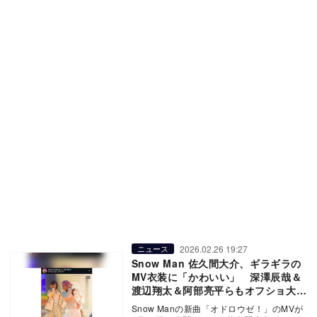
2026.02.26 19:27
ニュース
Snow Man 佐久間大介、ギラギラの
MV衣装に「かわいい」 深澤辰哉＆
渡辺翔太＆阿部亮平らもオフショ大量
投稿
Snow Manの新曲「オドロウゼ！」のMVが