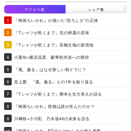
アクセス数
シェア数
『映画ちいかわ』が描いた“恐ろしさ”の正体
『Tシャツが乾くまで』充の帰還の意味
『Tシャツが乾くまで』高橋文哉の新境地
小栗旬×横浜流星、豪華初共演への期待
『風、薫る』はなぜ新しい朝ドラに？
見上愛、『風、薫る』との1年を振り返る
『Tシャツが乾くまで』脚本を生方美久が語る
『映画ちいかわ』怪物は誰が生んだのか？
川﨑桜×小川彩、乃木坂46の未来を語る
『映画ちいかわ』EDテーマからその後を考察