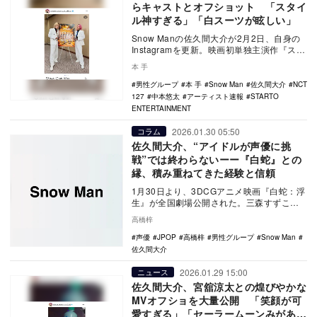
らキャストとオフショット 「スタイ
ル神すぎる」「白スーツが眩しい」
Snow Manの佐久間大介が2月2日、自身の
Instagramを更新。映画初単独主演作『スペ
シャルズ』完成披露試写会に登壇した…
本 手
男性グループ
本 手
Snow Man
佐久間大介
NCT
127
中本悠太
アーティスト速報
STARTO
ENTERTAINMENT
2026.01.30 05:50
コラム
佐久間大介、“アイドルが声優に挑
戦”では終わらないーー『白蛇』との
縁、積み重ねてきた経験と信頼
1月30日より、3DCGアニメ映画『白蛇：浮
生』が全国劇場公開された。三森すずこと
W主演を務めるのは、人間でありながら白
高橋梓
蛇の妖怪…
声優
JPOP
高橋梓
男性グループ
Snow Man
佐久間大介
2026.01.29 15:00
ニュース
佐久間大介、宮舘涼太との煌びやかな
MVオフショを大量公開 「笑顔が可
愛すぎる」「セーラームーンみがあ