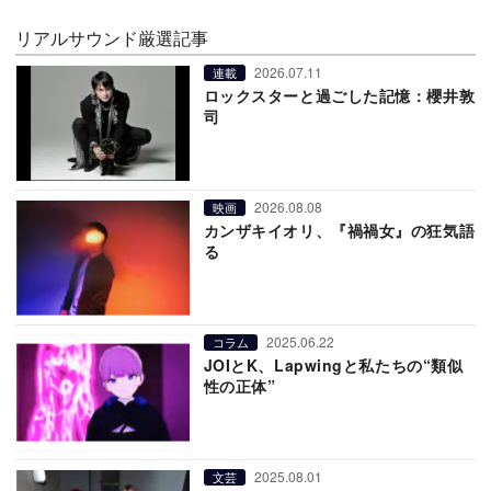
リアルサウンド厳選記事
2026.07.11
連載
ロックスターと過ごした記憶：櫻井敦
司
2026.08.08
映画
カンザキイオリ、『禍禍女』の狂気語
る
2025.06.22
コラム
JOIとK、Lapwingと私たちの“類似
性の正体”
2025.08.01
文芸