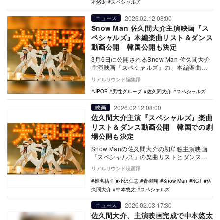
本悠太
スペシャルズ
2026.02.12 08:00
ニュース
Snow Man 佐久間大介主演映画『ス
ペシャルズ』本編楽曲リスト＆ダンス
動画公開 韓国公開も決定
3月6日に公開されるSnow Man 佐久間大介
主演映画『スペシャルズ』の、本編楽曲リ
ストとダンス動画が公開された。 …
リアルサウンド編集部
JPOP
男性グループ
佐久間大介
スペシャルズ
2026.02.12 08:00
映画
佐久間大介主演『スペシャルズ』楽曲
リスト＆ダンス動画公開 韓国での劇
場公開も決定
Snow Manの佐久間大介の初単独主演映画
『スペシャルズ』の楽曲リストとダンス動
画が公開。また、韓国での劇場公開、シカ
リアルサウンド映画部
ゴAPU…
椎名桔平
小沢仁志
青柳翔
Snow Man
NCT
佐
久間大介
中本悠太
スペシャルズ
2026.02.03 17:30
ニュース
佐久間大介、主演映画完成で中本悠太