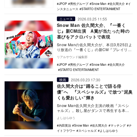
JPOP
男性グループ
Snow Man
佐久間大介
イ
ンスタニュース
STARTO ENTERTAINMENT
2026.03.25 11:55
ニュース
Snow Man 佐久間大介、『一番く
じ』新CM出演 A賞が当たった時の
喜びをアクロバットで表現
Snow Manの佐久間大介が、本日3月25日よ
り放送の『一番くじ』の新CM『プレイリス
ト』篇に出演する。 本CMでは、…
リアルサウンド編集部
JPOP
男性グループ
Snow Man
佐久間大介
STARTO ENTERTAINMENT
2026.03.23 17:30
映画
佐久間大介は“踊ることで語る俳
優”へ 『スペシャルズ』で放つ“泥臭
くも愛おしい”輝き
Snow Man佐久間大介主演の映画『スペシ
ャルズ』。殺し屋がダンスで再生する本作
で、彼は完璧なスキルをあえて解体。泥臭
よしはらゆう
く感情を…
内田英治
Snow Man
佐久間大介
マッチング
ナ
イトフラワー
スペシャルズ
よしはらゆう