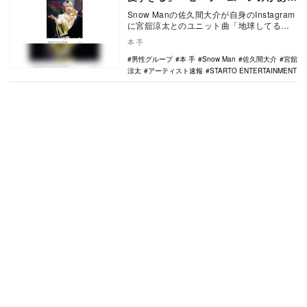
る」
Snow Manの佐久間大介が自身のInstagram
に宮舘涼太とのユニット曲「地球してる
ぜ」のMVオフショットを公開。2投稿に…
本 手
男性グループ
本 手
Snow Man
佐久間大介
宮舘
涼太
アーティスト速報
STARTO ENTERTAINMENT