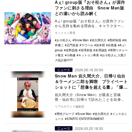
Aぇ! group版『おそ松さん』が原作
ファンに刺さる理由 Snow Man版
との違いから読み解く
Aぇ! group版『おそ松さん』が原作ファン
から支持を集める理由を、キャラクター描
写やF6ネタに注目して考察。Snow Man…
キットゥン希美
おそ松さん
Snow Man
佐久間大介
西村拓哉
向
井康二
正門良規
ラウール
岩本照
目黒蓮
Aぇ!
group
佐野晶哉
深澤辰哉
末澤誠也
草間リチャー
ド敬太
小島健
キットゥン希美
おそ松さん 人類ク
ズ化計画!!!!!?
2026.06.18 20:00
ニュース
Snow Man 佐久間大介、日帰り仙台
＆ラーメン二郎を満喫 プライベート
ショットに「想像を超える量」「爆メ
ロ」
佐久間大介（Snow Man）が親友と宮城
県・仙台市に日帰りで訪れたことを自身の
Instagramで報告している。
リアルサウンド編集部
男性グループ
Snow Man
佐久間大介
インスタニ
ュース
STARTO ENTERTAINMENT
2026.05.25 18:30
ニュース