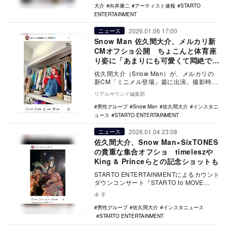
大介
向井康二
アーティスト速報
STARTO
ENTERTAINMENT
2026.01.06 17:00
ニュース
Snow Man 佐久間大介、メルカリ新
CMオフショ公開 ちょこんと体育座
り姿に「あまりにも可愛くて悶絶で
す」
佐久間大介（Snow Man）が、メルカリの
新CM「ミニメル登場」篇に出演。撮影時の
オフショットを自身のInstagramに投稿…
リアルサウンド編集部
男性グループ
Snow Man
佐久間大介
インスタニ
ュース
STARTO ENTERTAINMENT
2026.01.04 23:08
ニュース
佐久間大介、Snow Man×SixTONES
の貴重な集合オフショ timeleszや
King & Princeらとの記念ショットも
STARTO ENTERTAINMENTによるカウント
ダウンコンサート『STARTO to MOVE
COUNTDOWN CON…
本 手
男性グループ
佐久間大介
インスタニュース
STARTO ENTERTAINMENT