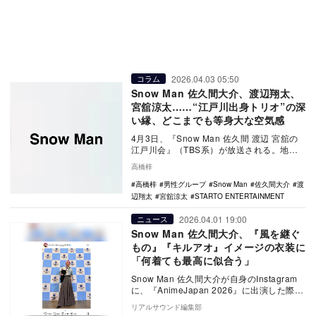
2026.04.03 05:50
コラム
Snow Man 佐久間大介、渡辺翔太、
宮舘涼太……“江戸川出身トリオ”の深
い縁、どこまでも等身大な空気感
4月3日、『Snow Man 佐久間 渡辺 宮舘の
江戸川会』（TBS系）が放送される。地
元・江戸川を舞台に、グルメとお酒を楽し
高橋梓
み…
高橋梓
男性グループ
Snow Man
佐久間大介
渡
辺翔太
宮舘涼太
STARTO ENTERTAINMENT
2026.04.01 19:00
ニュース
Snow Man 佐久間大介、『風を継ぐ
もの』『キルアオ』イメージの衣装に
「何着ても最高に似合う」
Snow Man 佐久間大介が自身のInstagram
に、『AnimeJapan 2026』に出演した際の
衣装を公開。アニメ作品…
リアルサウンド編集部