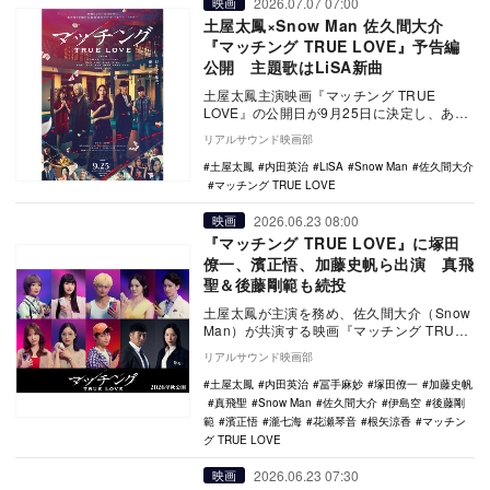
2026.07.07 07:00
映画
土屋太鳳×Snow Man 佐久間大介
『マッチング TRUE LOVE』予告編
公開 主題歌はLiSA新曲
土屋太鳳主演映画『マッチング TRUE
LOVE』の公開日が9月25日に決定し、あわ
せて予告編と本ビジュアルが公開。主題歌
リアルサウンド映画部
をLi…
土屋太鳳
内田英治
LiSA
Snow Man
佐久間大介
マッチング TRUE LOVE
2026.06.23 08:00
映画
『マッチング TRUE LOVE』に塚田
僚一、濱正悟、加藤史帆ら出演 真飛
聖＆後藤剛範も続投
土屋太鳳が主演を務め、佐久間大介（Snow
Man）が共演する映画『マッチング TRUE
LOVE』の追加キャストとして、根矢涼…
リアルサウンド映画部
土屋太鳳
内田英治
冨手麻妙
塚田僚一
加藤史帆
真飛聖
Snow Man
佐久間大介
伊島空
後藤剛
範
濱正悟
瀧七海
花瀬琴音
根矢涼香
マッチン
グ TRUE LOVE
2026.06.23 07:30
映画