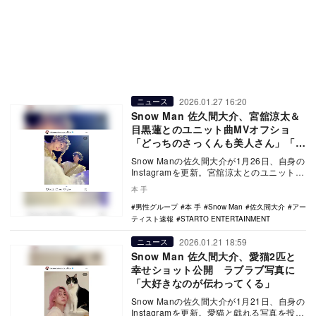
2026.01.27 16:20
ニュース
Snow Man 佐久間大介、宮舘涼太＆
目黒蓮とのユニット曲MVオフショ
「どっちのさっくんも美人さん」「神
MVありがとう」
Snow Manの佐久間大介が1月26日、自身の
Instagramを更新。宮舘涼太とのユニット曲
「地球してるぜ」、目黒蓮とのユニ…
本 手
男性グループ
本 手
Snow Man
佐久間大介
アー
ティスト速報
STARTO ENTERTAINMENT
2026.01.21 18:59
ニュース
Snow Man 佐久間大介、愛猫2匹と
幸せショット公開 ラブラブ写真に
「大好きなのが伝わってくる」
Snow Manの佐久間大介が1月21日、自身の
Instagramを更新。愛猫と戯れる写真を投稿