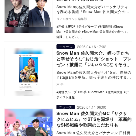
Snow Manの佐久間大介がパーソナリティ
を務める番組『Snow Man 佐久間大介の待
って、無理、しんどい、、』（文化放送）
リアルサウンド編集部
…
声優
JPOP
男性グループ
杉田智和
Snow
Man
佐久間大介
Snow Man 佐久間大介の待って、
無理、しんどい、、
2026.04.16 17:32
ニュース
Snow Man 佐久間大介、姪っ子たち
と幸せそうな“おじ活”ショット プレ
ゼント披露に「いいパパになりそう」
Snow Manの佐久間大介が4月15日、自身の
Instagramを更新。姪っ子達との仲むずまじ
い写真を公開している。
本 手
男性グループ
本 手
Snow Man
佐久間大介
アー
ティスト速報
2026.04.11 06:00
ニュース
Snow Man 佐久間大介MC『サクサ
クヒムヒム』でBTSを深堀り 革新的
なSNS戦略や歌詞のこだわりも
Snow Man 佐久間大介とバナナマン 日村勇