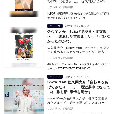
2月23日に公開された。佐久間大介がMV撮
影時のオフショットを自身のInstagr…
リアルサウンド編集部
JPOP
阿部亮平
Snow Man
佐久間大介
渡辺翔
太
深澤辰哉
インスタニュース
2026.02.22 07:00
ニュース
佐久間大介、お忍びで渋谷・道玄坂
へ 「遭遇した方羨ましい」「バレな
かったのかな」
佐久間大介（Snow Man）がCMキャラクタ
ーを務めるメルカリのフラッグが、渋谷の
道玄坂に掲出されている。佐久間本人がそ
リアルサウンド編集部
の広告…
男性グループ
Snow Man
佐久間大介
インスタニ
ュース
STARTO ENTERTAINMENT
2026.02.19 15:52
ニュース
Snow Man 佐久間大介「自転車をあ
げてみたり……」 最近夢中になって
いる“推し活”事情を明かす
Snow Manの佐久間大介が、都内で開催さ
れたメルペイ「好きを楽しむ。メルカー
ド」新CM発表会に出席。最近の“推し活”事
リアルサウンド編集部
情を明…