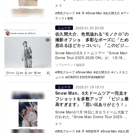
した。
本 手
男性グループ
本 手
Snow Man
佐久間大介
アー
ティスト速報
2026.01.20 20:56
ニュース
佐久間大介、色気溢れる“モノクロ”の
撮影オフショ 多彩なポーズに「ため
息出るほどカッコいい」「このビジュ
だいすき」
Snow Manの5大ドームツアー『Snow Man
Dome Tour 2025-2026 ON』が、1月18日
に京セラドーム…
リアルサウンド編集部
男性グループ
Snow Man
佐久間大介
インスタニ
ュース
STARTO ENTERTAINMENT
2026.01.19 19:10
ニュース
Snow Man、5大ドームツアー完走オ
フショットを多数アップ 「ビジュ最
高すぎます」「思い出ありがとう！」
Snow Manが1月18日に京セラドーム大阪で
行われた『Snow Man Dome Tour 2025-
2026 ON』のファ…
本 手
男性グループ
本 手
阿部亮平
Snow Man
佐久間