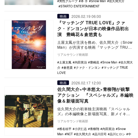
男性グループ
本 手
Snow Man
佐久間大介
STARTO ENTERTAINMENT
2026.02.19 06:00
映画
『マッチング TRUE LOVE』クァ
ク・ドンヨンが日本の映像作品初出
演 豊嶋花＆倉悠貴も
土屋太鳳が主演を務め、佐久間大介（Snow
Man）が共演する映画『マッチング TRUE
LOVE』の追加キャストとして、クァク…
リアルサウンド映画部
土屋太鳳
内田英治
豊嶋花
Snow Man
佐久間大
介
倉悠貴
クァク・ドンヨン
マッチング TRUE
LOVE
2026.02.17 12:00
映画
佐久間大介×中本悠太×青柳翔が銃撃
アクション 『スペシャルズ』本編映
像＆新場面写真
佐久間大介の初単独主演映画『スペシャル
ズ』の本編映像と新場面写真、新メイキン
グ写真が公開。本編映像では、殺気に満ち
リアルサウンド映画部
た殺し屋3人が…
椎名桔平
小沢仁志
青柳翔
内田英治
Snow
Man
NCT
佐久間大介
品川庄司
品川ヒロシ
中