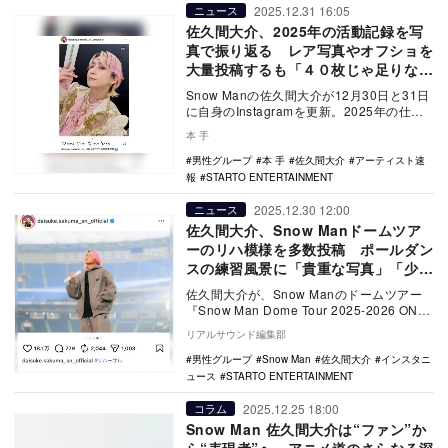
2025.12.31 16:05
ニュース
佐久間大介、2025年の活動記録を写
真で振り返る レア写真やオフショを
大量投稿するも「４０枚じゃ足りない
なw」
Snow Manの佐久間大介が12月30日と31日
に自身のInstagramを更新。2025年の仕事
を振り返る写真を多数投稿した…
本 手
男性グループ
本 手
佐久間大介
アーティスト速
報
STARTO ENTERTAINMENT
2025.12.30 12:00
ニュース
佐久間大介、Snow Manドームツア
ーのリハ模様を多数投稿 ポールダン
スの練習風景に「貴重な写真」「少年
みたいで可愛い」
佐久間大介が、Snow Manのドームツアー
『Snow Man Dome Tour 2025-2026 ON』
でのリハーサル風景…
リアルサウンド編集部
男性グループ
Snow Man
佐久間大介
インスタニ
ュース
STARTO ENTERTAINMENT
2025.12.25 18:00
コラム
Snow Man 佐久間大介は“ファン”か