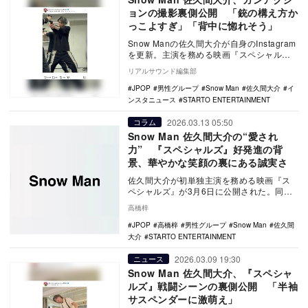
ョンの撮影裏側公開 「銃の構え方か
っこよすぎ」「背中に惚れそう」
Snow Manの佐久間大介が自身のInstagram
を更新。主演を務める映画『スペシャル
ズ』のガンアクションの撮影裏側を公開
リアルサウンド編集部
し…
JPOP
男性グループ
Snow Man
佐久間大介
イ
ンスタニュース
STARTO ENTERTAINMENT
2026.03.13 05:50
コラム
Snow Man 佐久間大介の“愛され
力” 『スペシャルズ』好発進の背
景、華やかな笑顔の裏にある誠実さ
佐久間大介が初単独主演を務める映画『ス
ペシャルズ』が3月6日に公開された。同映
画の公開に伴い、佐久間は舞台挨拶に登壇
高橋梓
したり、さま…
JPOP
高橋梓
男性グループ
Snow Man
佐久間
大介
STARTO ENTERTAINMENT
2026.03.09 19:30
ニュース
Snow Man 佐久間大介、『スペシャ
ルズ』戦闘シーンの裏側公開 「半袖
サスペンダーに激萌え」