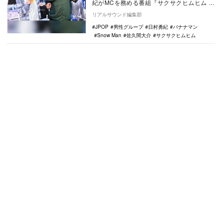
紀がMCを務める番組『サクサクヒムヒム ☆
推しの降る夜☆』（日本テレビ系）が、
リアルサウンド編集部
本…
JPOP
男性グループ
日村勇紀
バナナマン
Snow Man
佐久間大介
サクサクヒムヒム