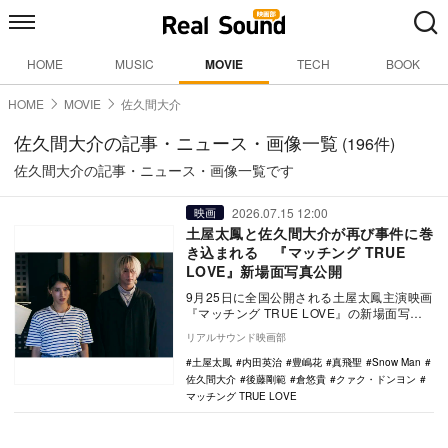
HOME
MUSIC
MOVIE
TECH
BOOK
HOME
MOVIE
佐久間大介
佐久間大介の記事・ニュース・画像一覧
(196件)
佐久間大介の記事・ニュース・画像一覧です
2026.07.15 12:00
映画
土屋太鳳と佐久間大介が再び事件に巻
き込まれる 『マッチング TRUE
LOVE』新場面写真公開
9月25日に全国公開される土屋太鳳主演映画
『マッチング TRUE LOVE』の新場面写真
が公開された。 マッチングアプリでの…
リアルサウンド映画部
土屋太鳳
内田英治
豊嶋花
真飛聖
Snow Man
佐久間大介
後藤剛範
倉悠貴
クァク・ドンヨン
マッチング TRUE LOVE