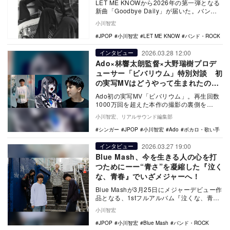
LET ME KNOWから2026年の第一弾となる
新曲「Goodbye Daily」が届いた。バンド
結成前に書かれた大事な1曲と…
小川智宏
JPOP
小川智宏
LET ME KNOW
バンド・ROCK
2026.03.28 12:00
インタビュー
Ado×林響太朗監督×大野瑞樹プロデ
ューサー「ビバリウム」特別対談 初
の実写MVはどうやって生まれたの
か？
Ado初の実写MV「ビバリウム」。再生回数
1000万回を超えた本作の撮影の裏側を
Ado、林響太朗監督、大野瑞樹プロデューサ
小川智宏、リアルサウンド編集部
ーが語…
シンガー
JPOP
小川智宏
Ado
ボカロ・歌い手
2026.03.27 19:00
インタビュー
Blue Mash、今を生きる人の心を打
つためにーー“青さ”を凝縮した『泣く
な、青春』でいざメジャーへ！
Blue Mashが3月25日にメジャーデビュー作
品となる、1stフルアルバム『泣くな、青
春』をリリースした。2018年に優斗（…
小川智宏
JPOP
小川智宏
Blue Mash
バンド・ROCK