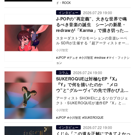
ド・ROCK
2026.07.29 19:00
インタビュー
J-POPの“再定義”、大きな世界で鳴
るべき音楽の誕生 シーンの新星・
redrawが「Karma」で描き切った人
間の姿
スターダストプロモーションの音楽レーベ
ル SDRが主催する『超アーティストオーデ
ィション』で優秀賞を受賞したデュオ・
小川智宏
redraw…
JPOP
デュオ
小川智宏
redraw
マイ・フィクシ
ョン
2026.07.24 19:00
コラム
SUKEROQUEは対極なEP『X』
『Y』で何を描いたのか “メロ
ウ”と“グルーヴィ”の先で浮かび上が
る真価
アーティスト SHOHEIによるソロプロジェ
クト・SUKEROQUEが連作EP『X』と
『Y』をリリース。まったく異なる顔を見せ
小川智宏
る…
JPOP
小川智宏
SUKEROQUE
2026.07.22 19:00
インタビュー
くじら「この道を正解にできてよかっ