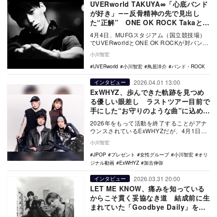
UVERworld TAKUYA∞「心底バンド
が好き」――反骨精神の先で見出し
た“正解” ONE OK ROCK Takaとの
約束の背景も語る
4月4日、MUFGスタジアム（国立競技場）
でUVERworldとONE OK ROCKが対バンラ
イブを行う。今回、エポックメイキ…
小川智宏
UVERworld
小川智宏
鳥居洋介
バンド・ROCK
2026.04.01 13:00
インタビュー
ExWHYZ、歩んできた軌跡を見つめ
る優しい眼差し ラストツアー目前で
手にした“お守りのような曲”に込めた
想い
2026年をもって活動を終了することがアナ
ウンスされているExWHYZだが、4月1日リ
リースの最新シングル曲「GIVE YOU …
小川智宏
JPOP
プレゼント
女性グループ
小川智宏
オリ
ジナル動画
ExWHYZ
加古伸弥
2026.03.31 20:00
インタビュー
LET ME KNOW、痛みを知っている
からこそ貫く妥協なき道 結成前に生
まれていた「Goodbye Daily」を今
届ける理由