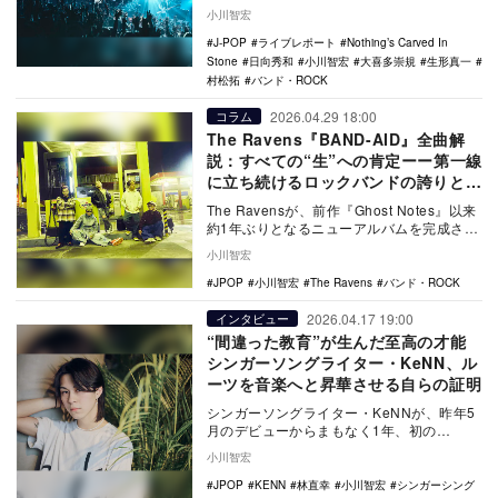
『Nothi…
小川智宏
J-POP
ライブレポート
Nothing’s Carved In
Stone
日向秀和
小川智宏
大喜多崇規
生形真一
村松拓
バンド・ROCK
2026.04.29 18:00
コラム
The Ravens『BAND-AID』全曲解
説：すべての“生”への肯定ーー第一線
に立ち続けるロックバンドの誇りと慈
愛
The Ravensが、前作『Ghost Notes』以来
約1年ぶりとなるニューアルバムを完成させ
た。4月25日に情報解禁された…
小川智宏
JPOP
小川智宏
The Ravens
バンド・ROCK
2026.04.17 19:00
インタビュー
“間違った教育”が生んだ至高の才能
シンガーソングライター・KeNN、ル
ーツを音楽へと昇華させる自らの証明
シンガーソングライター・KeNNが、昨年5
月のデビューからまもなく1年、初の
EP『From Miseducation』を完成させ…
小川智宏
JPOP
KENN
林直幸
小川智宏
シンガーシング