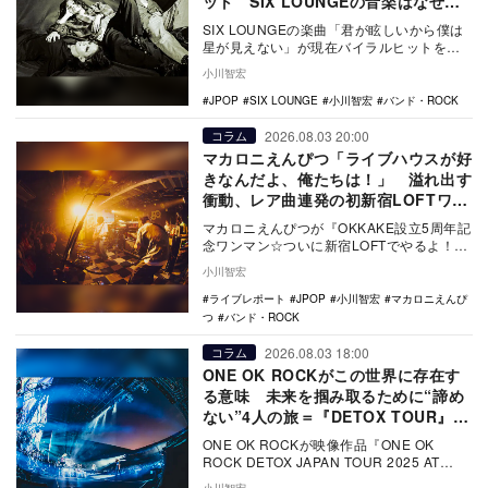
ット SIX LOUNGEの音楽はなぜ人
の心に刺さるのか？
SIX LOUNGEの楽曲「君が眩しいから僕は
星が見えない」が現在バイラルヒットを記
録。歌詞の意味やメロディの面白さ、
小川智宏
Billb…
JPOP
SIX LOUNGE
小川智宏
バンド・ROCK
2026.08.03 20:00
コラム
マカロニえんぴつ「ライブハウスが好
きなんだよ、俺たちは！」 溢れ出す
衝動、レア曲連発の初新宿LOFTワン
マン
マカロニえんぴつが『OKKAKE設立5周年記
念ワンマン☆ついに新宿LOFTでやるよ！〜
いつもありがとうマカロッカー、そしてロ
小川智宏
フト…
ライブレポート
JPOP
小川智宏
マカロニえんぴ
つ
バンド・ROCK
2026.08.03 18:00
コラム
ONE OK ROCKがこの世界に存在す
る意味 未来を掴み取るために“諦め
ない”4人の旅＝『DETOX TOUR』完
結へ
ONE OK ROCKが映像作品『ONE OK
ROCK DETOX JAPAN TOUR 2025 AT
NISSAN STA…