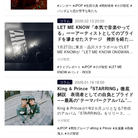
テレビ系）の…
シンガー
JPOP
生田斗真
岡村靖幸
小川智宏
パンダより恋が苦手な私たち
2026.02.13 20:00
コラム
LET ME KNOW「本気で音楽やって
る」ーーアーティストとしてのプライ
ドを滲ませたステージ 挫折を経た3
人が示す“道標”
1月27日に東京・品川ステラボールでLET
ME KNOWが『LET ME KNOW ONEMAN
LIVE - SCENE_2…
小川智宏
ライブレポート
JPOP
小川智宏
LET ME
KNOW
バンド・ROCK
2026.01.19 18:00
コラム
King & Prince『STARRING』徹底
解説 表現者としての自負とプライド
――最高の“テーマパークアルバム”で
ある理由
King & Princeが1年2カ月ぶりとなる7作目
のアルバム『STARRING』をリリース。ア
ルバムの全曲が架空の映画の主題…
小川智宏
JPOP
男性グループ
King & Prince
永瀬廉
髙橋
海人
小川智宏