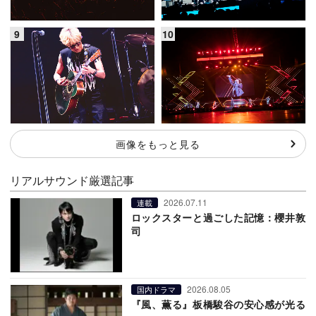
画像をもっと見る
リアルサウンド厳選記事
2026.07.11
連載
ロックスターと過ごした記憶：櫻井敦
司
2026.08.05
国内ドラマ
『風、薫る』板橋駿谷の安心感が光る