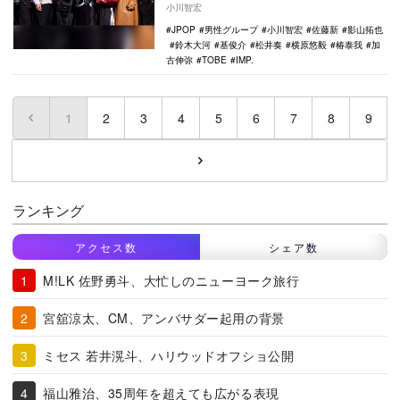
小川智宏
た…
JPOP
男性グループ
小川智宏
佐藤新
影山拓也
鈴木大河
基俊介
松井奏
横原悠毅
椿泰我
加
古伸弥
TOBE
IMP.
1
(current)
2
3
4
5
6
7
8
9
ランキング
アクセス数
シェア数
M!LK 佐野勇斗、大忙しのニューヨーク旅行
宮舘涼太、CM、アンバサダー起用の背景
ミセス 若井滉斗、ハリウッドオフショ公開
福山雅治、35周年を超えても広がる表現