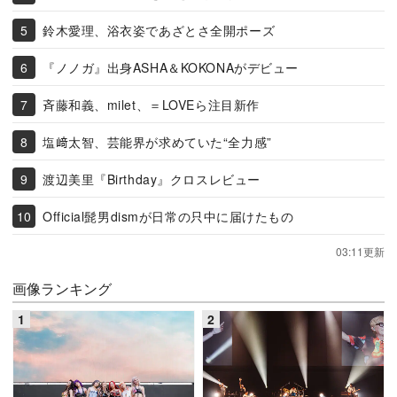
鈴木愛理、浴衣姿であざとさ全開ポーズ
『ノノガ』出身ASHA＆KOKONAがデビュー
斉藤和義、milet、＝LOVEら注目新作
塩﨑太智、芸能界が求めていた“全力感”
渡辺美里『Birthday』クロスレビュー
Official髭男dismが日常の只中に届けたもの
03:11更新
画像ランキング