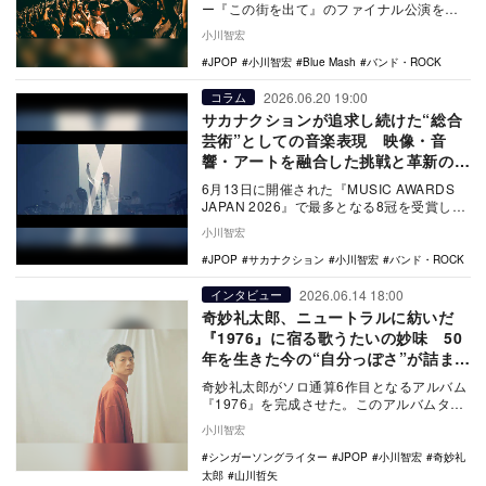
ー『この街を出て』のファイナル公演を渋
谷Spotify O-EASTで開催。本稿で…
小川智宏
JPOP
小川智宏
Blue Mash
バンド・ROCK
2026.06.20 19:00
コラム
サカナクションが追求し続けた“総合
芸術”としての音楽表現 映像・音
響・アートを融合した挑戦と革新のバ
ンド史
6月13日に開催された『MUSIC AWARDS
JAPAN 2026』で最多となる8冠を受賞した
サカナクション。バンドとしては…
小川智宏
JPOP
サカナクション
小川智宏
バンド・ROCK
2026.06.14 18:00
インタビュー
奇妙礼太郎、ニュートラルに紡いだ
『1976』に宿る歌うたいの妙味 50
年を生きた今の“自分っぽさ”が詰まっ
た作品を語る
奇妙礼太郎がソロ通算6作目となるアルバム
『1976』を完成させた。このアルバムタイ
トルは今年50歳を迎える彼の生まれ年。そ
小川智宏
んな数…
シンガーソングライター
JPOP
小川智宏
奇妙礼
太郎
山川哲矢