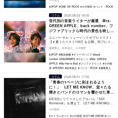
小川智宏
JPOP
ONE OK ROCK
小川智宏
バンド・ROCK
2026.08.03 18:00
コラム
世代別の音楽ライターが厳選 Mrs.
GREEN APPLE、back number、フ
ジファブリックら時代の景色を映しだ
す夏曲の名歌詞
ユニバーサル ミュージックがプレイリスト
【＃夏うたベスト100】を公開。同プレイリ
ストのラインナップ曲からいくつかピック
瀬尾悠人、松本侃士、小川智宏
アップし…
JPOP
椎名林檎
クリープハイプ
back
number
RADWIMPS
スピッツ
Mrs. GREEN
APPLE
My Hair is Bad
フジファブリック
小川智
宏
PEDRO
松本侃士
バンド・ROCK
瀬尾悠人
2026.08.01 17:00
コラム
「青春の1ページに刻まれるよう
に！」 LET ME KNOW、堂々たる
輝きとバンドのロマンを響かせた東名
阪ツアーファイナル
6月3日にリリースしたアルバム『Still
Romance』を携えて、LET ME KNOWが東
名阪をまわったワンマンツアー。そ…
小川智宏
ライブレポート
小川智宏
LET ME KNOW
バン