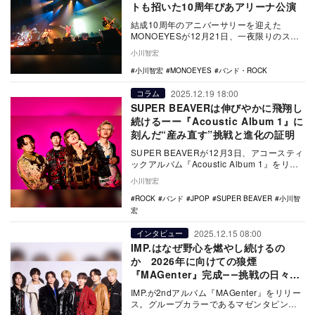
トも招いた10周年ぴあアリーナ公演
結成10周年のアニバーサリーを迎えた
MONOEYESが12月21日、一夜限りのスペ
シャルライブを横浜・ぴあアリーナMMで開
小川智宏
催。そ…
小川智宏
MONOEYES
バンド・ROCK
2025.12.19 18:00
コラム
SUPER BEAVERは伸びやかに飛翔し
続けるーー『Acoustic Album 1』に
刻んだ“産み直す”挑戦と進化の証明
SUPER BEAVERが12月3日、アコースティ
ックアルバム『Acoustic Album 1』をリリ
ースした。SUPER B…
小川智宏
ROCK
バンド
JPOP
SUPER BEAVER
小川智
宏
2025.12.15 08:00
インタビュー
IMP.はなぜ野心を燃やし続けるの
か 2026年に向けての狼煙
『MAGenter』完成――挑戦の日々を
語り合う
IMP.が2ndアルバム『MAGenter』をリリー
ス。グループカラーであるマゼンタピンク
に、さまざまな思いを重ねて名付けられ