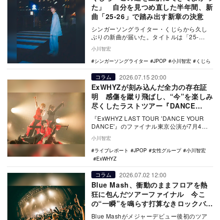
た」 自分を見つめ直した半年間、新
曲「25-26」で踏み出す新章の決意
シンガーソングライター・くじらから久し
ぶりの新曲が届いた。タイトルは「25-
26」。これはくじらにとって新たな始まり
小川智宏
の1曲だ。自…
シンガーソングライター
JPOP
小川智宏
くじら
2026.07.15 20:00
コラム
ExWHYZが刻み込んだ全力の存在証
明 感傷を蹴り飛ばし、“今”を楽しみ
尽くしたラストツアー『DANCE
YOUR DANCE』
『ExWHYZ LAST TOUR 'DANCE YOUR
DANCE'』のファイナル東京公演が7月4
日、Zepp DiverC…
小川智宏
ライブレポート
JPOP
女性グループ
小川智宏
ExWHYZ
2026.07.02 12:00
コラム
Blue Mash、衝動のままフロアを熱
狂に包んだツアーファイナル 今こ
の“一瞬”を鳴らす打算なきロックバン
ドの姿
Blue Mashがメジャーデビュー後初のツア