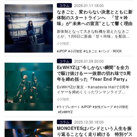
2026.01.11 18:00
コラム
なきごと、変わらない決意とともに新
体制のスタートラインへ 「甘々吟
味」が“未来への宣言”として響く理由
新体制となって大きな転機を迎えたなきご
とが、1月6日に新曲「甘々吟味」を配信リ
リース。同曲に込められた“未来への決意”を
小川智宏
紐解きな…
JPOP
小川智宏
なきごと
バンド・ROCK
2026.01.09 20:00
コラム
ExWHYZは“今しかない瞬間”を全力
で駆け抜けるーー抜群の切れ味で3周
年を締め括った『Year End Party』
ExWHYZが東京・Kanadevia Hallで3周年
イヤーを締めくくったワンマンライブ
『ExWHYZ Special Liv…
小川智宏
ライブレポート
JPOP
女性グループ
小川智宏
ExWHYZ
2025.12.30 18:00
コラム
MONOEYESはバンドという人生を振
り返ることなく走り続ける 特別ゲス