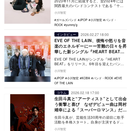
2023年11月に結成すると、翌2024年には
関西最大のバンドコンテストである『十代
白書』で決勝大会に進出し、その後も関西
小川智宏
圏を中…
ガールズバンド
JPOP
小川智宏
バンド・
ROCK
yummy’g
2026.02.27 18:00
インタビュー
EVE OF THE LAIN、後悔や怒りを音
楽のエネルギーにーー苦難の日々を昇
華した新シングル『HEART BEAT』
を語る
EVE OF THE LAINがシングル『HEART
BEAT』をリリース。6年目を迎えたバンド
のキャリアと同作の制作について話…
小川智宏
JPOP
小川智宏
KOBA
バンド・ROCK
EVE
OF THE LAIN
2026.02.18 17:00
コラム
生田斗真と“アーティスト”として出会
う衝撃と喜び なぜデビュー曲は岡村
靖幸による「スーパーロマンス」だっ
たのか？
生田斗真が、芸能生活30周年の節目に歌手
活動を本格スタート。自身が主演するドラ
マ『パンダより恋が苦手な私たち』（日本
小川智宏