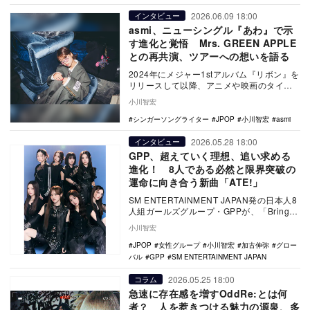
2026.06.09 18:00
インタビュー
asmi、ニューシングル『あわ』で示
す進化と覚悟 Mrs. GREEN APPLE
との再共演、ツアーへの想いを語る
2024年にメジャー1stアルバム『リボン』を
リリースして以降、アニメや映画のタイア
ップや海外でのライブなど、一歩ずつ活躍
小川智宏
の場を…
シンガーソングライター
JPOP
小川智宏
asmi
2026.05.28 18:00
インタビュー
GPP、超えていく理想、追い求める
進化！ 8人である必然と限界突破の
運命に向き合う新曲「ATE!」
SM ENTERTAINMENT JAPAN発の日本人8
人組ガールズグループ・GPPが、「Bring it
Back」でのデビュ…
小川智宏
JPOP
女性グループ
小川智宏
加古伸弥
グロー
バル
GPP
SM ENTERTAINMENT JAPAN
2026.05.25 18:00
コラム
急速に存在感を増すOddRe:とは何
者？ 人を惹きつける魅力の源泉、多