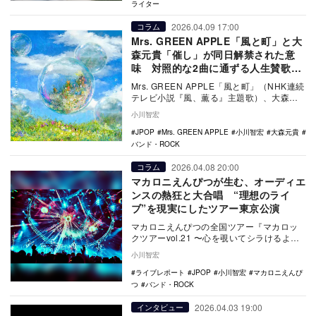
ライター
2026.04.09 17:00
コラム
Mrs. GREEN APPLE「風と町」と大
森元貴「催し」が同日解禁された意
味 対照的な2曲に通ずる人生賛歌と
しての眼差し
Mrs. GREEN APPLE「風と町」（NHK連続
テレビ小説『風、薫る』主題歌）、大森元
貴「催し」（『news zero』（…
小川智宏
JPOP
Mrs. GREEN APPLE
小川智宏
大森元貴
バンド・ROCK
2026.04.08 20:00
コラム
マカロニえんぴつが生む、オーディエ
ンスの熱狂と大合唱 “理想のライ
ブ”を現実にしたツアー東京公演
マカロニえんぴつの全国ツアー『マカロッ
クツアーvol.21 〜心を覗いてシラけるよ
り、ことばのシワだけ増やしてゆけ
小川智宏
篇〜』。その1…
ライブレポート
JPOP
小川智宏
マカロニえんぴ
つ
バンド・ROCK
2026.04.03 19:00
インタビュー