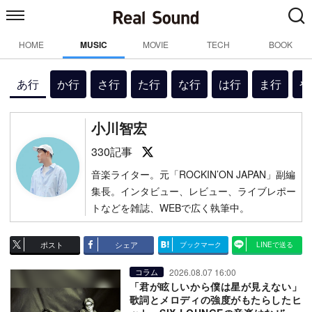
HOME
MUSIC
MOVIE
TECH
BOOK
あ行
か行
さ行
た行
な行
は行
ま行
や
小川智宏
Follow on SNS
330記事
音楽ライター。元「ROCKIN’ON JAPAN」副編
集長。インタビュー、レビュー、ライブレポー
トなどを雑誌、WEBで広く執筆中。
ポスト
シェア
ブックマーク
LINEで送る
2026.08.07 16:00
コラム
「君が眩しいから僕は星が見えない」
歌詞とメロディの強度がもたらしたヒ