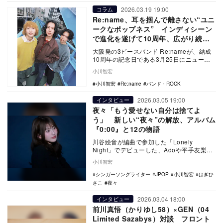
2026.03.19 19:00
コラム
Re:name、耳を掴んで離さない“ユニ
ークなポップネス” インディシーン
で進化を遂げて10周年、広がり続け
る音楽性
大阪発の3ピースバンド Re:nameが、結成
10周年の記念日である3月25日にニューア
ルバム『1626』をリリースし、大阪城音…
小川智宏
小川智宏
Re:name
バンド・ROCK
2026.03.05 19:00
インタビュー
夜々「もう愛せない自分は捨てよ
う」 新しい“夜々”の解放、アルバム
『0:00』と12の物語
川谷絵音が編曲で参加した「Lonely
Night」でデビューした、Adoや平手友梨奈
らを擁するクラウドナイン所属のシンガー
小川智宏
ソン…
シンガーソングライター
JPOP
小川智宏
はぎひ
さこ
夜々
2026.03.04 18:00
インタビュー
前川真悟（かりゆし58）×GEN（04
Limited Sazabys）対談 フロント