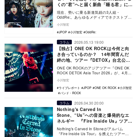
くの“君”へと届く新曲「睡る君」に迫
る
現在、勢いに乗る新進気鋭の3人組・
OddRe:。あらゆるメディアでネクストブレ
イク候補として取り上げられ、今年2月に
小川智宏
IRORI …
JPOP
小川智宏
OddRe:
2026.05.13 19:00
コラム
【独占】ONE OK ROCKは今何と向
き合っているのか？ 14年間育んだ
絆の地、ツアー『DETOX』台北公演
に潜入
ONE OK ROCKのアジアツアー『ONE OK
ROCK DETOX Asia Tour 2026』が、4月25
日、26日に…
小川智宏
ライブレポート
JPOP
ONE OK ROCK
小川智宏
バンド・ROCK
2026.04.30 20:00
コラム
Nothing's Carved In
Stone、“Us”への音楽と爆発的なエ
ネルギー 『Fire Inside Us』ツアー
ファイナルレポ
Nothing's Carved In Stoneがアルバム
『Fire Inside Us Tour』を携えたツアー