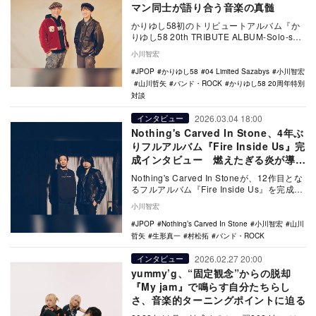
マン同士が語り合う音楽の真髄
かりゆし58初のトリビュートアルバム『か
りゆし58 20th TRIBUTE ALBUM-Solo-solo
HA!touch-…
小川智宏
JPOP
かりゆし58
04 Limited Sazabys
小川智宏
山川哲矢
バンド・ROCK
かりゆし58 20周年特別
対談
2026.03.04 18:00
インタビュー
Nothing's Carved In Stone、4年ぶ
りフルアルバム『Fire Inside Us』完
成インタビュー 燃えたぎる炎が導
く“未来”
Nothing's Carved In Stoneが、12作目とな
るフルアルバム『Fire Inside Us』を完成さ
せた。2…
小川智宏
JPOP
Nothing’s Carved In Stone
小川智宏
山川
哲矢
生形真一
村松拓
バンド・ROCK
2026.02.27 20:00
インタビュー
yummy’g、“固定観念”からの脱却
『My jam』で鳴らす自分たちらし
さ、音楽的ターニングポイントに迫る