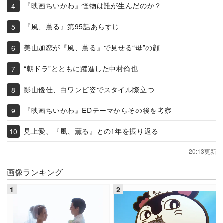
『映画ちいかわ』怪物は誰が生んだのか？
『風、薫る』第95話あらすじ
美山加恋が『風、薫る』で見せる“母”の顔
“朝ドラ”とともに躍進した中村倫也
影山優佳、白ワンピ姿でスタイル際立つ
『映画ちいかわ』EDテーマからその後を考察
見上愛、『風、薫る』との1年を振り返る
20:13更新
画像ランキング