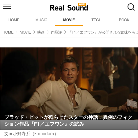
HOME
MUSIC
MOVIE
TECH
BOOK
HOME
MOVIE
映画
作品評
『F1／エフワン』が公開される意味を考
ブラッド・ピットが甦らせたスターの神話 異例のフィク
ション作品『F1／エフワン』の試み
文＝小野寺系（k.onodera）