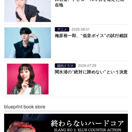
在地
2026.08.01
アニメ
梅原裕一郎、“低音ボイス”の試行錯誤
2026.07.29
国内ドラマ
関水渚の“絶対に諦めない”という決意
blueprint book store