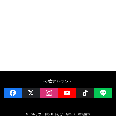
公式アカウント
facebook
x
instagram
YouTube
Follow on 
LI
リアルサウンド映画部とは
編集部・運営情報