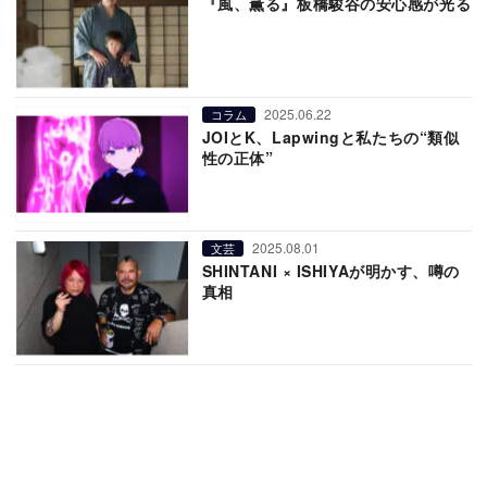
『風、薫る』板橋駿谷の安心感が光る
2025.06.22
コラム
JOIとK、Lapwingと私たちの“類似
性の正体”
2025.08.01
文芸
SHINTANI × ISHIYAが明かす、噂の
真相