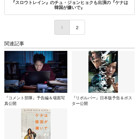
『スロウトレイン』のチュ・ジョンヒョクも出演の『ケナは
韓国が嫌いで』
1
(current)
2
関連記事
『コメント部隊』予告編＆場面写
『リボルバー』日本版予告＆ポス
真公開
ター公開