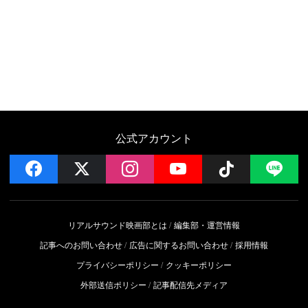
公式アカウント
facebook
x
instagram
YouTube
Follow on 
LI
リアルサウンド映画部とは
編集部・運営情報
記事へのお問い合わせ
広告に関するお問い合わせ
採用情報
プライバシーポリシー
クッキーポリシー
外部送信ポリシー
記事配信先メディア