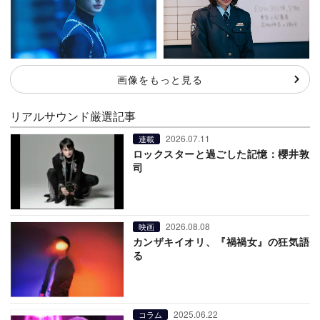
画像をもっと見る
リアルサウンド厳選記事
2026.07.11
連載
ロックスターと過ごした記憶：櫻井敦
司
2026.08.08
映画
カンザキイオリ、『禍禍女』の狂気語
る
2025.06.22
コラム