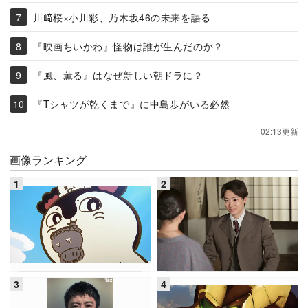
川﨑桜×小川彩、乃木坂46の未来を語る
『映画ちいかわ』怪物は誰が生んだのか？
『風、薫る』はなぜ新しい朝ドラに？
『Tシャツが乾くまで』に中島歩がいる必然
02:13更新
画像ランキング