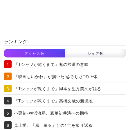
ランキング
アクセス数
シェア数
『Tシャツが乾くまで』充の帰還の意味
『映画ちいかわ』が描いた“恐ろしさ”の正体
『Tシャツが乾くまで』脚本を生方美久が語る
『Tシャツが乾くまで』高橋文哉の新境地
小栗旬×横浜流星、豪華初共演への期待
見上愛、『風、薫る』との1年を振り返る