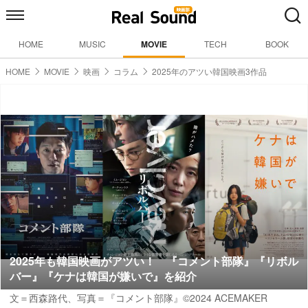
HOME
MUSIC
MOVIE
TECH
BOOK
HOME
MOVIE
映画
コラム
2025年のアツい韓国映画3作品
2025年も韓国映画がアツい！ 『コメント部隊』『リボル
バー』『ケナは韓国が嫌いで』を紹介
文＝西森路代
、写真＝『コメント部隊』©2024 ACEMAKER