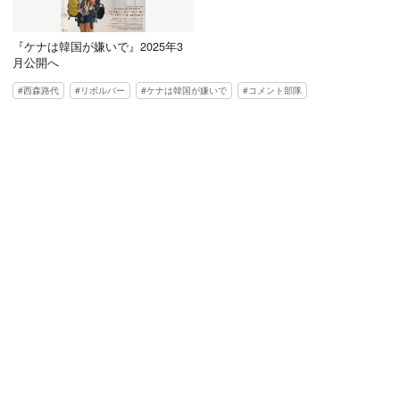
『ケナは韓国が嫌いで』2025年3
月公開へ
西森路代
リボルバー
ケナは韓国が嫌いで
コメント部隊