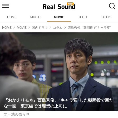
HOME
MUSIC
MOVIE
TECH
BOOK
HOME
MOVIE
国内ドラマ
コラム
西島秀俊、朝岡役で“キャラ変”
『おかえりモネ』西島秀俊、“キャラ変”した朝岡役で新た
な一面 東京編では理想の上司に
文＝池沢奈々見