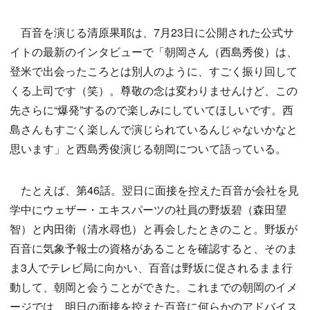
百音を演じる清原果耶は、7月23日に公開された公式サ
イトの最新のインタビューで「朝岡さん（西島秀俊）は、
登米で出会ったころとは別人のように、すごく振り回して
くる上司です（笑）。尊敬の念は変わりませんけど、この
先さらに“爆発”するので楽しみにしていてほしいです。西
島さんもすごく楽しんで演じられているんじゃないかなと
思います」と西島秀俊演じる朝岡について語っている。
たとえば、第46話。翌日に面接を控えた百音が会社を見
学中にウェザー・エキスパーツの社員の野坂碧（森田望
智）と内田衛（清水尋也）と再会したときのこと。野坂が
百音に気象予報士の資格があることを確認すると、そのま
ま3人でテレビ局に向かい、百音は野坂に促されるまま行
動して、朝岡と会うことができた。これまでの朝岡のイメ
ージでは、明日の面接を控えた百音に何らかのアドバイス