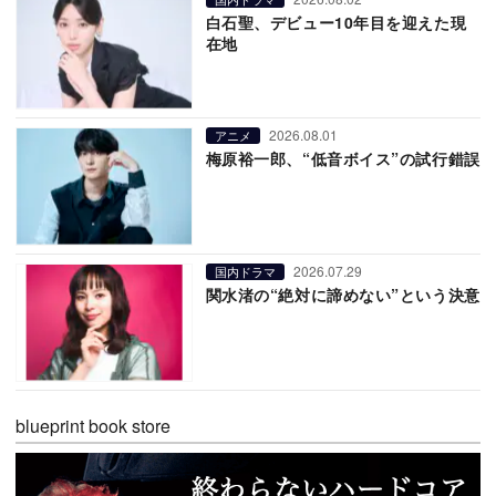
白石聖、デビュー10年目を迎えた現
在地
2026.08.01
アニメ
梅原裕一郎、“低音ボイス”の試行錯誤
2026.07.29
国内ドラマ
関水渚の“絶対に諦めない”という決意
blueprint book store