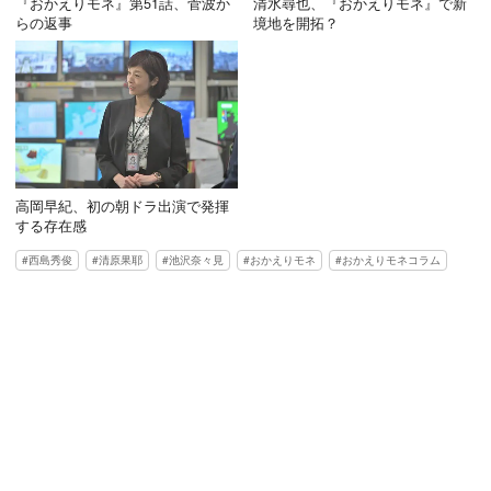
『おかえりモネ』第51話、菅波か
清水尋也、『おかえりモネ』で新
らの返事
境地を開拓？
高岡早紀、初の朝ドラ出演で発揮
する存在感
西島秀俊
清原果耶
池沢奈々見
おかえりモネ
おかえりモネコラム