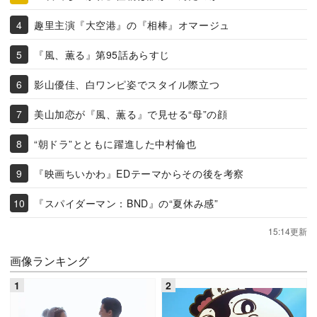
趣里主演『大空港』の『相棒』オマージュ
『風、薫る』第95話あらすじ
影山優佳、白ワンピ姿でスタイル際立つ
美山加恋が『風、薫る』で見せる“母”の顔
“朝ドラ”とともに躍進した中村倫也
『映画ちいかわ』EDテーマからその後を考察
『スパイダーマン：BND』の“夏休み感”
15:14更新
画像ランキング