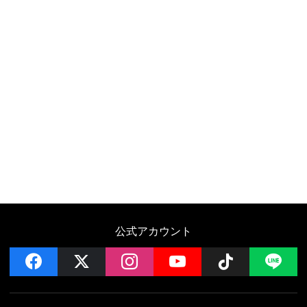
公式アカウント
facebook
x
instagram
YouTube
Follow on 
LI