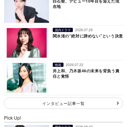
白石聖、デビュー10年目を迎えた現
在地
2026.07.29
国内ドラマ
関水渚の“絶対に諦めない”という決意
2026.07.22
映画
井上和、乃木坂46の未来を背負う責
任と覚悟
インタビュー記事一覧
Pick Up!
2026.08.02
国内ドラマ