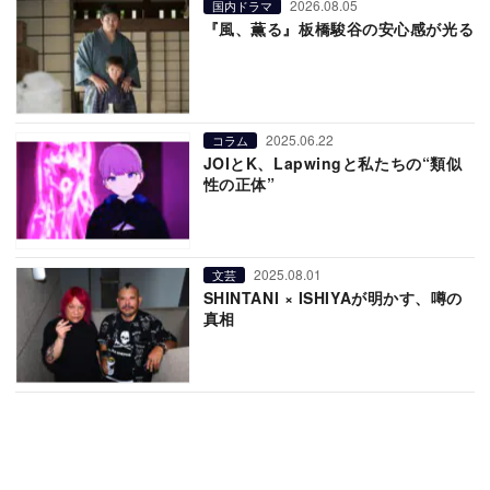
2026.08.05
国内ドラマ
『風、薫る』板橋駿谷の安心感が光る
2025.06.22
コラム
JOIとK、Lapwingと私たちの“類似
性の正体”
2025.08.01
文芸
SHINTANI × ISHIYAが明かす、噂の
真相