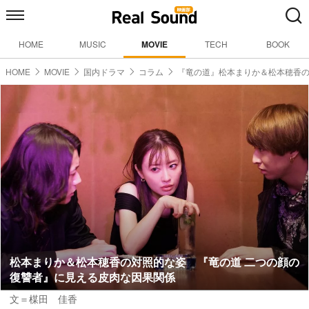
HOME
MUSIC
MOVIE
TECH
BOOK
HOME
MOVIE
国内ドラマ
コラム
『竜の道』松本まりか＆松本穂香
松本まりか＆松本穂香の対照的な姿 『竜の道 二つの顔の
復讐者』に見える皮肉な因果関係
文＝楳田 佳香