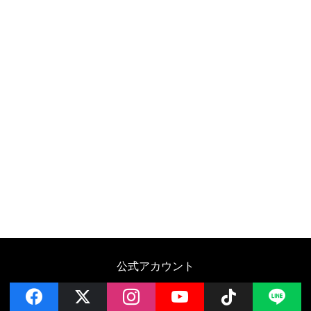
公式アカウント
facebook
x
instagram
YouTube
Follow on 
LI