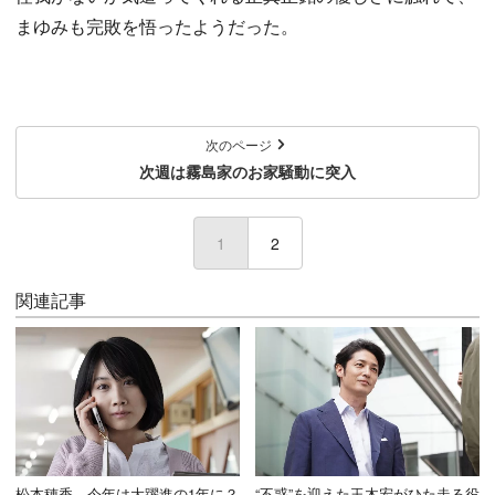
まゆみも完敗を悟ったようだった。
次のページ
次週は霧島家のお家騒動に突入
1
(current)
2
関連記事
松本穂香、今年は大躍進の1年に？
“不惑”を迎えた玉木宏がひた走る役