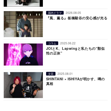
2026.08.05
国内ドラマ
『風、薫る』板橋駿谷の安心感が光る
2025.06.22
コラム
JOIとK、Lapwingと私たちの“類似
性の正体”
2025.08.01
文芸
SHINTANI × ISHIYAが明かす、噂の
真相