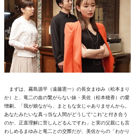
まずは、霧島源平（遠藤憲一）の長女まゆみ（松本まり
か）と、竜二の血の繋がらない妹・美佐（松本穂香）の愛
憎劇。「我が娘ながら、まともな女じゃありませんから。
あなたみたいな真っ当な人間がどうして“これ”と付き合う
のか、正直理解に苦しんどるんですわ」と実の父親にも言
わしめるまゆみと竜二との交際だが、美佐からの「わかり