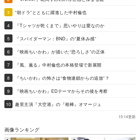
“朝ドラ”とともに躍進した中村倫也
『Tシャツが乾くまで』思いやりは愛なのか
『スパイダーマン：BND』の“夏休み感”
『映画ちいかわ』が描いた“恐ろしさ”の正体
『風、薫る』中村倫也の本格登場で新展開
『ちいかわ』の怖さは“食物連鎖からの追放”？
『映画ちいかわ』EDテーマからその後を考察
趣里主演『大空港』の『相棒』オマージュ
15:14更新
画像ランキング