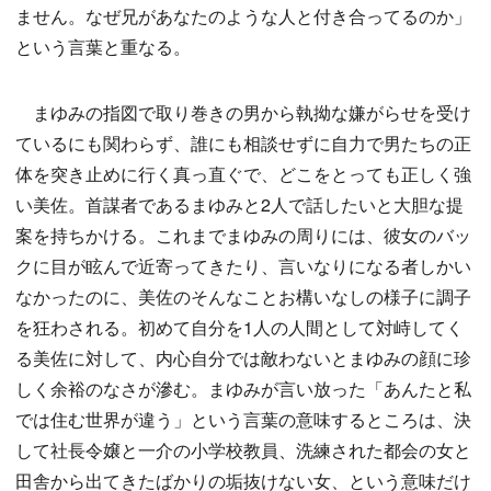
ません。なぜ兄があなたのような人と付き合ってるのか」
という言葉と重なる。
まゆみの指図で取り巻きの男から執拗な嫌がらせを受け
ているにも関わらず、誰にも相談せずに自力で男たちの正
体を突き止めに行く真っ直ぐで、どこをとっても正しく強
い美佐。首謀者であるまゆみと2人で話したいと大胆な提
案を持ちかける。これまでまゆみの周りには、彼女のバッ
クに目が眩んで近寄ってきたり、言いなりになる者しかい
なかったのに、美佐のそんなことお構いなしの様子に調子
を狂わされる。初めて自分を1人の人間として対峙してく
る美佐に対して、内心自分では敵わないとまゆみの顔に珍
しく余裕のなさが滲む。まゆみが言い放った「あんたと私
では住む世界が違う」という言葉の意味するところは、決
して社長令嬢と一介の小学校教員、洗練された都会の女と
田舎から出てきたばかりの垢抜けない女、という意味だけ