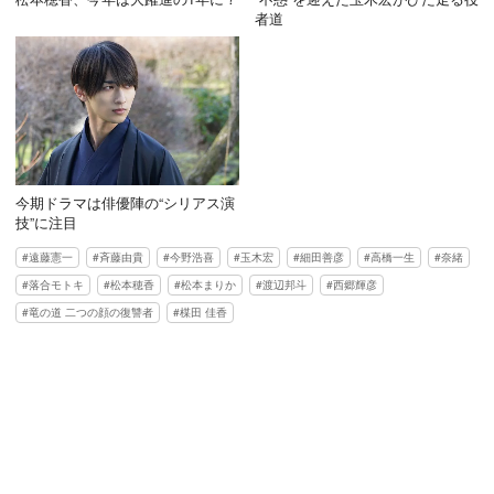
者道
今期ドラマは俳優陣の“シリアス演
技”に注目
遠藤憲一
斉藤由貴
今野浩喜
玉木宏
細田善彦
高橋一生
奈緒
落合モトキ
松本穂香
松本まりか
渡辺邦斗
西郷輝彦
竜の道 二つの顔の復讐者
楳田 佳香