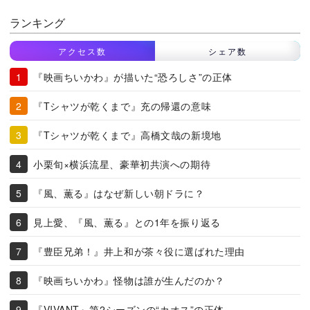
ランキング
アクセス数
シェア数
『映画ちいかわ』が描いた“恐ろしさ”の正体
『Tシャツが乾くまで』充の帰還の意味
『Tシャツが乾くまで』高橋文哉の新境地
小栗旬×横浜流星、豪華初共演への期待
『風、薫る』はなぜ新しい朝ドラに？
見上愛、『風、薫る』との1年を振り返る
『豊臣兄弟！』井上和が茶々役に選ばれた理由
『映画ちいかわ』怪物は誰が生んだのか？
『VIVANT』第2シーズンの“カオス”の正体