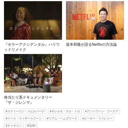
『ホラーアクシデンタル』ハリウ
坂本和隆が語るNetflixの方法論
ッドリメイク
体当たり系ドキュメンタリー
『ザ・ジレンマ』
スティーヴン・スピルバーグ
ギレルモ・デル・トロ
アントワーン・フークア
リース・ウィザースプーン
リアム・ヘムズワース
ピーター・ファレリー
キャサリン
Quibi