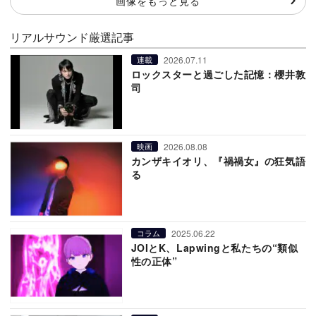
画像をもっと見る
リアルサウンド厳選記事
2026.07.11
連載
ロックスターと過ごした記憶：櫻井敦
司
2026.08.08
映画
カンザキイオリ、『禍禍女』の狂気語
る
2025.06.22
コラム
JOIとK、Lapwingと私たちの“類似
性の正体”