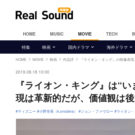
HOME
MUSIC
MOVIE
TECH
特集
映画
国内ドラマ
海外ドラマ
HOME
MOVIE
映画
作品評
『ライオン・キング』の映像表現
2019.08.18 10:00
『ライオン・キング』は“い
現は革新的だが、価値観は後退
ディズニー
小野寺系（k.onodera）
ジョン・ファヴロー
ライオン・