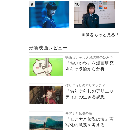
画像をもっと見る
最新映画レビュー
映画ちいかわ 人魚の島のひみつ
『ちいかわ』を漫画研究
＆キャラ論から分析
借りぐらしのアリエッティ
『借りぐらしのアリエッ
ティ』の生きる思想
モアナと伝説の海
『モアナと伝説の海』実
写化の意義を考える