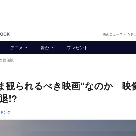
BOOK
映画ニュース・TVド
アニメ
舞台
プレゼント
と価値観
ま観られるべき映画”なのか 映
!?
キング