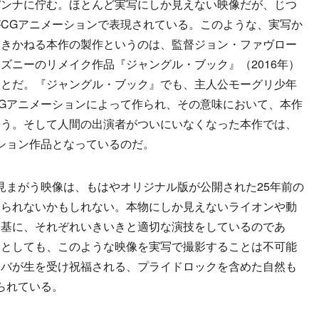
ンナに佇む。ほとんど実写にしか見えない映像だが、じつ
CGアニメーションで表現されている。このような、実写か
つきかねる本作の製作というのは、監督ジョン・ファヴロー
ズニーのリメイク作品『ジャングル・ブック』（2016年）
ことだ。『ジャングル・ブック』でも、主人公モーグリ少年
Gアニメーションによって作られ、その意味において、本作
ろう。そして人間の出演者がついにいなくなった本作では、
ション作品となっているのだ。
まがう映像は、もはやオリジナル版が公開された25年前の
じられないかもしれない。本物にしか見えないライオンや動
を基に、それぞれいきいきと適切な演技をしているのであ
たとしても、このような映像を実写で撮影することは不可能
ンバが生を受け祝福される、プライドロックを含めた自然も
られている。