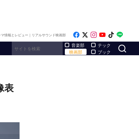
Like on Facebook
Follow on x
Follow on Inst
Follow on Y
Follow on
Follo
ラマ情報とレビュー｜リアルサウンド映画部
サ
音楽部
テック
映画部
ブック
像表