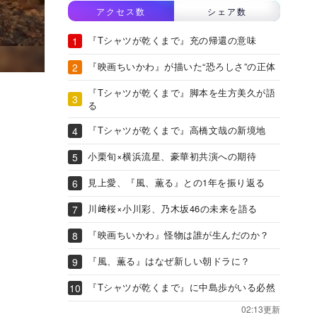
アクセス数
シェア数
『Tシャツが乾くまで』充の帰還の意味
『映画ちいかわ』が描いた“恐ろしさ”の正体
『Tシャツが乾くまで』脚本を生方美久が語
る
『Tシャツが乾くまで』高橋文哉の新境地
小栗旬×横浜流星、豪華初共演への期待
見上愛、『風、薫る』との1年を振り返る
川﨑桜×小川彩、乃木坂46の未来を語る
『映画ちいかわ』怪物は誰が生んだのか？
『風、薫る』はなぜ新しい朝ドラに？
『Tシャツが乾くまで』に中島歩がいる必然
02:13更新