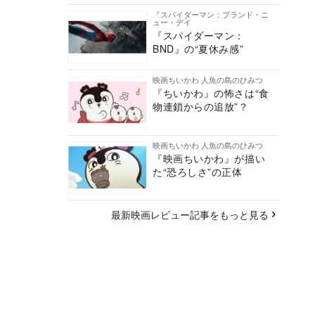
『スパイダーマン：ブランド・ニ
ュー・デイ
『スパイダーマン：
BND』の“夏休み感”
映画ちいかわ 人魚の島のひみつ
『ちいかわ』の怖さは“食
物連鎖からの追放”？
映画ちいかわ 人魚の島のひみつ
『映画ちいかわ』が描い
た“恐ろしさ”の正体
最新映画レビュー記事をもっと見る