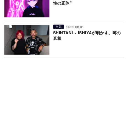
性の正体”
2025.08.01
文芸
SHINTANI × ISHIYAが明かす、噂の
真相