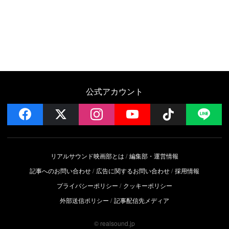
公式アカウント
facebook
x
instagram
YouTube
Follow on 
LI
リアルサウンド映画部とは
編集部・運営情報
記事へのお問い合わせ
広告に関するお問い合わせ
採用情報
プライバシーポリシー
クッキーポリシー
外部送信ポリシー
記事配信先メディア
© realsound.jp