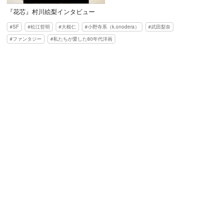
『花芯』村川絵梨インタビュー
SF
松江哲明
大根仁
小野寺系（k.onodera）
武田梨奈
ファンタジー
私たちが愛した80年代洋画