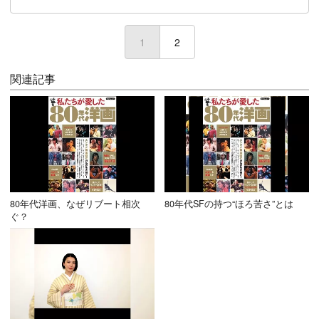
1
(current)
2
関連記事
80年代洋画、なぜリブート相次
80年代SFの持つ“ほろ苦さ”とは
ぐ？