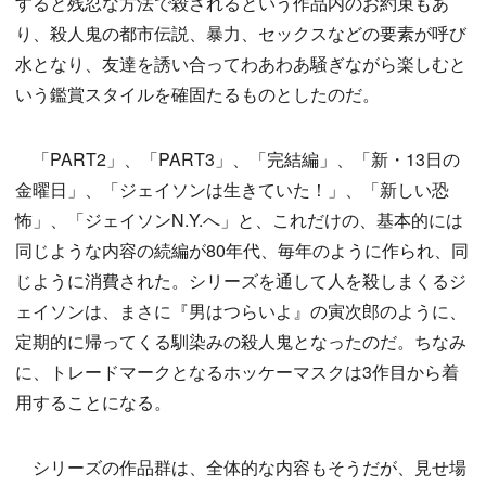
すると残忍な方法で殺されるという作品内のお約束もあ
り、殺人鬼の都市伝説、暴力、セックスなどの要素が呼び
水となり、友達を誘い合ってわあわあ騒ぎながら楽しむと
いう鑑賞スタイルを確固たるものとしたのだ。
「PART2」、「PART3」、「完結編」、「新・13日の
金曜日」、「ジェイソンは生きていた！」、「新しい恐
怖」、「ジェイソンN.Y.へ」と、これだけの、基本的には
同じような内容の続編が80年代、毎年のように作られ、同
じように消費された。シリーズを通して人を殺しまくるジ
ェイソンは、まさに『男はつらいよ』の寅次郎のように、
定期的に帰ってくる馴染みの殺人鬼となったのだ。ちなみ
に、トレードマークとなるホッケーマスクは3作目から着
用することになる。
シリーズの作品群は、全体的な内容もそうだが、見せ場