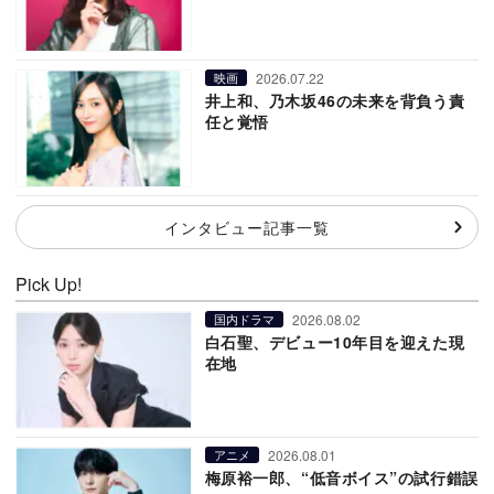
2026.07.22
映画
井上和、乃木坂46の未来を背負う責
任と覚悟
インタビュー記事一覧
Pick Up!
2026.08.02
国内ドラマ
白石聖、デビュー10年目を迎えた現
在地
2026.08.01
アニメ
梅原裕一郎、“低音ボイス”の試行錯誤