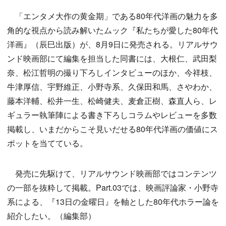
「エンタメ大作の黄金期」である80年代洋画の魅力を多
角的な視点から読み解いたムック『私たちが愛した80年代
洋画』（辰巳出版）が、8月9日に発売される。リアルサウ
ンド映画部にて編集を担当した同書には、大根仁、武田梨
奈、松江哲明の撮り下ろしインタビューのほか、今祥枝、
牛津厚信、宇野維正、小野寺系、久保田和馬、さやわか、
藤本洋輔、松井一生、松崎健夫、麦倉正樹、森直人ら、レ
ギュラー執筆陣による書き下ろしコラムやレビューを多数
掲載し、いまだからこそ見いだせる80年代洋画の価値にス
ポットを当てている。
発売に先駆けて、リアルサウンド映画部ではコンテンツ
の一部を抜粋して掲載。Part.03では、映画評論家・小野寺
系による、『13日の金曜日』を軸とした80年代ホラー論を
紹介したい。（編集部）