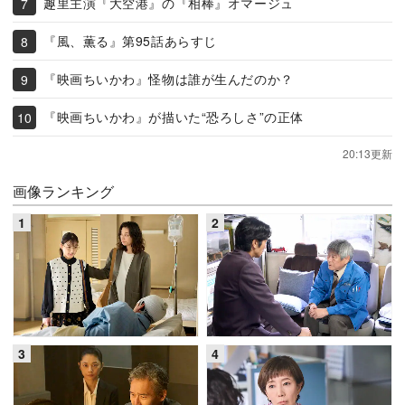
趣里主演『大空港』の『相棒』オマージュ
『風、薫る』第95話あらすじ
『映画ちいかわ』怪物は誰が生んだのか？
『映画ちいかわ』が描いた“恐ろしさ”の正体
20:13更新
画像ランキング