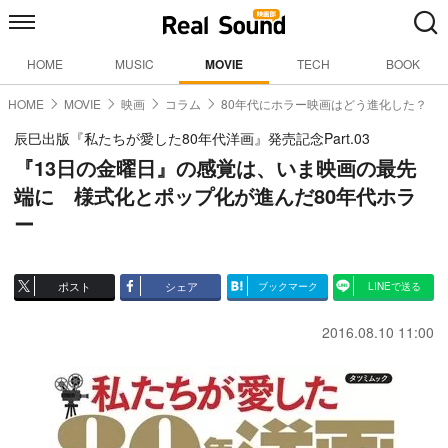
HOME
MUSIC
MOVIE
TECH
BOOK
HOME
MOVIE
映画
コラム
80年代にホラー映画はどう進化した？
辰巳出版『私たちが愛した80年代洋画』発売記念Part.03
『13日の金曜日』の感覚は、いま映画の最先
端に 様式化とポップ化が進んだ80年代ホラ
ー
ポスト
シェア
ブックマーク
LINEで送る
2016.08.10 11:00