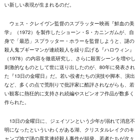
い新しい表現が生まれるのだ。
ウェス・クレイヴン監督のスプラッター映画『鮮血の美
学』（1972）を製作したショーン・S・カニンガムが、自
身で「最恐」スプラッター・ホラーを監督しようと、謎の
殺人鬼ブギーマンが連続殺人を繰り広げる『ハロウィン』
（1978）の内容を徹底研究し、さらに殺害シーンを増やし
刺激的なものとして世に送り出したのが、80年に発表され
た『13日の金曜日』だ。若い役者たちの演技や脚本、演出
など、多くの点で荒削りで批評家に酷評されながらも、若
い観客に熱狂的に支持され続編やスピンオフ作品が数多く
作られた。
13日の金曜日に、ジェイソンという少年が溺れて消息不
明になったといういわくがある湖、クリスタルレイクのキ
ャンプ地で謎の異常連続殺人事件が頻発。若者たちが次々