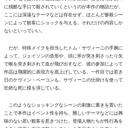
に残酷な手口で殺されていくというのが本作の物語だが、
ここには深遠なテーマなどは存在せず、ほとんど惨殺シー
ンによって観客にショックを与える、それだけの内容しか
ないといっていい。
だが、特殊メイクを担当したトム・サヴィーニの手腕に
よって、ジェイソンの造形や、頭に斧が突き刺さったり矢
で喉を突き刺されて血が飛び出すなど、彼の参加によって
作品は飛躍的に表現力を底上げしている。一作目では若き
日のケヴィン・ベーコンも、サヴィーニの仕掛けを使って
壮絶な死に様を演じている。
このようなショッキングなシーンの刺激に重きを置いた
ことで本作はイベント性を持ち、難しいテーマなどには興
味のない若い観客を惹きつけた。登場人物たちが性行為を