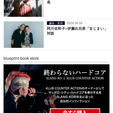
長
2026.08.06
趣味・実用
阿川佐和子×伊藤比呂美「女じまい」
対談
blueprint book store