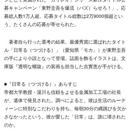
募キャンペーン「東野圭吾を爆流（バズ）らせろ！」。応
募総人数1万人超、応募タイトル総数は2万9000個超とい
う、たくさんの応募が寄せられた。
著者自ら行った選考の結果、最優秀賞に選ばれたタイト
ル「日常る（つづける）」（愛知県「モカ」）が東野圭吾
の手により小説となって登場。誌面を飾るイラストは、文
庫版『透明な螺旋』の装画も担当した吉實恵が手がける。
■『日常る（つづける）』あらすじ
帝都大学教授・湯川も信頼をよせる金属加工工場の社長
が、遺体で発見された。調べによると、彼は生活のルーテ
ィーンに特別なこだわりを持ち、毎朝30分の縄跳びを欠か
さなかったという。彼が愛した「日常」は、誰に壊された
のか。