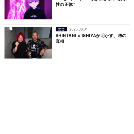
性の正体”
2025.08.01
文芸
SHINTANI × ISHIYAが明かす、噂の
真相