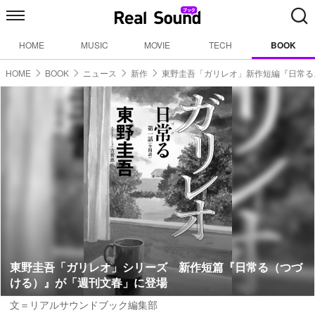
HOME
MUSIC
MOVIE
TECH
BOOK
HOME
BOOK
ニュース
新作
東野圭吾「ガリレオ」新作短編『日常る
東野圭吾「ガリレオ」シリーズ 新作短篇『日常る（つづ
ける）』が「週刊文春」に登場
文＝リアルサウンドブック編集部