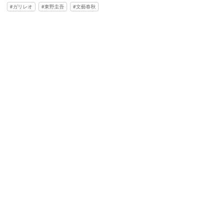
ガリレオ
東野圭吾
文藝春秋