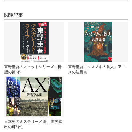
関連記事
東野圭吾の大ヒットシリーズ、待
東野圭吾『クスノキの番人』アニ
望の第5作
メの注目点
日本発のミステリー／SF、世界進
出の可能性