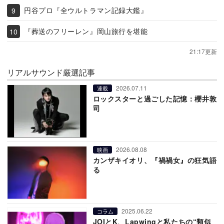
円谷プロ『全ウルトラマン記録大鑑』
『葬送のフリーレン』岡山旅行を堪能
21:17更新
リアルサウンド厳選記事
2026.07.11
連載
ロックスターと過ごした記憶：櫻井敦
司
2026.08.08
映画
カンザキイオリ、『禍禍女』の狂気語
る
2025.06.22
コラム
JOIとK、Lapwingと私たちの“類似