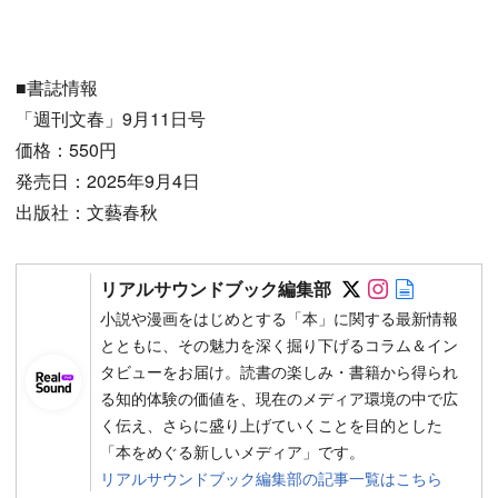
■書誌情報
「週刊文春」9月11日号
価格：550円
発売日：2025年9月4日
出版社：文藝春秋
Follow on SN
Follow on 
Author w
リアルサウンドブック編集部
小説や漫画をはじめとする「本」に関する最新情報
とともに、その魅力を深く掘り下げるコラム＆イン
タビューをお届け。読書の楽しみ・書籍から得られ
る知的体験の価値を、現在のメディア環境の中で広
く伝え、さらに盛り上げていくことを目的とした
「本をめぐる新しいメディア」です。
リアルサウンドブック編集部の記事一覧はこちら