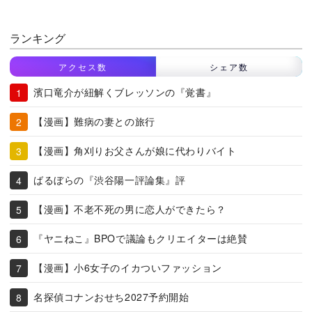
ランキング
アクセス数
シェア数
濱口竜介が紐解くブレッソンの『覚書』
【漫画】難病の妻との旅行
【漫画】角刈りお父さんが娘に代わりバイト
ばるぼらの『渋谷陽一評論集』評
【漫画】不老不死の男に恋人ができたら？
『ヤニねこ』BPOで議論もクリエイターは絶賛
【漫画】小6女子のイカついファッション
名探偵コナンおせち2027予約開始