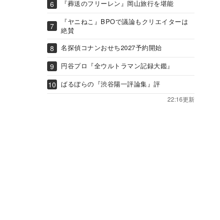
『葬送のフリーレン』岡山旅行を堪能
『ヤニねこ』BPOで議論もクリエイターは
絶賛
名探偵コナンおせち2027予約開始
円谷プロ『全ウルトラマン記録大鑑』
ばるぼらの『渋谷陽一評論集』評
22:16更新