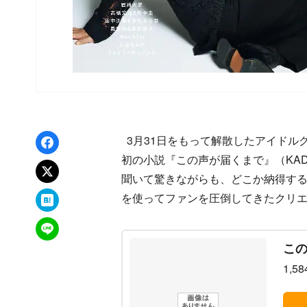
Facebookでシェア
3月31日をもって解散したアイドルグ
初の小説『この声が届くまで』（KA
xでポスト
聞いて驚きながらも、どこか納得す
はてなブックマーク
を使ってファンを圧倒してきたクリ
LINEで送る
この
1,5