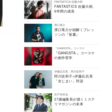
FANTASTICS 佐藤大樹
FANTASTICS 佐藤大樹、
6年間の成長
濱口竜介
濱口竜介が紐解くブレッ
ソンの『覚書』
『GANGSTA.』コースケ
『GANGSTA.』コースケ
の創作哲学
伊藤比呂美、阿川佐和子
阿川佐和子×伊藤比呂美
「女じまい」対談
井戸本幹也
27歳編集長が描くミステ
リマガジンの未来