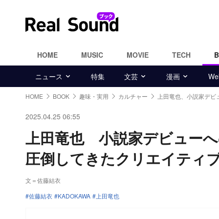
HOME
MUSIC
MOVIE
TECH
ニュース
特集
文芸
漫画
W
HOME
BOOK
趣味・実用
カルチャー
上田竜也、小説家デビ
2025.04.25 06:55
上田竜也 小説家デビューへの
圧倒してきたクリエイティ
文＝佐藤結衣
佐藤結衣
KADOKAWA
上田竜也