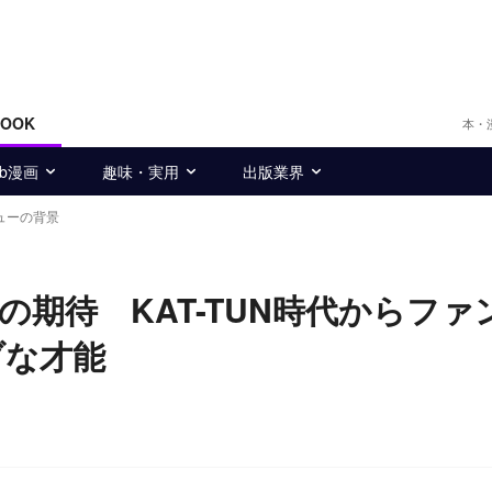
BOOK
本・
eb漫画
趣味・実用
出版業界
ューの背景
期待 KAT-TUN時代からファ
ブな才能