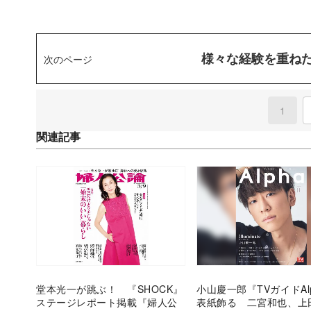
様々な経験を重ね
次のページ
1
(curre
関連記事
堂本光一が跳ぶ！ 『SHOCK』
小山慶一郎『TVガイドAl
ステージレポート掲載『婦人公
表紙飾る 二宮和也、上