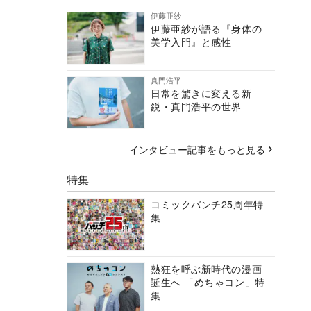
伊藤亜紗
伊藤亜紗が語る『身体の
美学入門』と感性
真門浩平
日常を驚きに変える新
鋭・真門浩平の世界
インタビュー記事をもっと見る
特集
コミックバンチ25周年特
集
熱狂を呼ぶ新時代の漫画
誕生へ 「めちゃコン」特
集