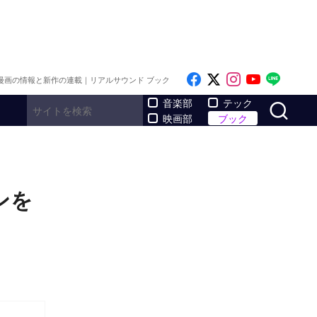
Like on Facebook
Follow on x
Follow on I
Follow o
Follo
漫画の情報と新作の連載｜リアルサウンド ブック
サ
音楽部
テック
映画部
ブック
ンを