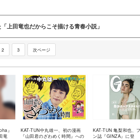
た「上田竜也だからこそ描ける青春小説」
nt)
2
3
次ページ
pha』
KAT-TUN中丸雄一、初の漫画
KAT-TUN 亀梨和也
田竜
『山田君のざわめく時間』への
ン誌『GINZA』に登