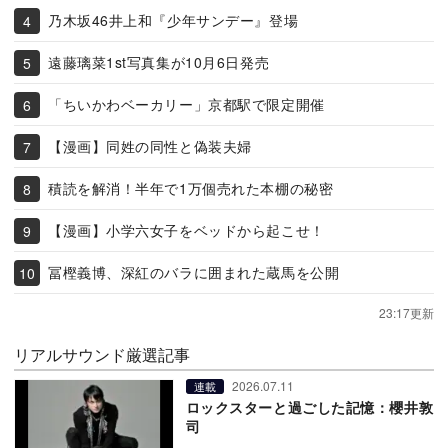
乃木坂46井上和『少年サンデー』登場
遠藤璃菜1st写真集が10月6日発売
「ちいかわベーカリー」京都駅で限定開催
【漫画】同姓の同性と偽装夫婦
積読を解消！半年で1万個売れた本棚の秘密
【漫画】小学六女子をベッドから起こせ！
冨樫義博、深紅のバラに囲まれた蔵馬を公開
23:17更新
リアルサウンド厳選記事
2026.07.11
連載
ロックスターと過ごした記憶：櫻井敦
司