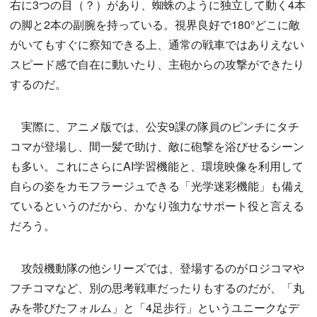
右に3つの目（？）があり、蜘蛛のように独立して動く4本
の脚と2本の副腕を持っている。視界良好で180°どこに敵
がいてもすぐに察知できる上、通常の戦車ではありえない
スピード感で自在に動いたり、主砲からの攻撃ができたり
するのだ。
実際に、アニメ版では、公安9課の隊員のピンチにタチ
コマが登場し、間一髪で助け、敵に砲撃を浴びせるシーン
も多い。これにさらにAI学習機能と、環境映像を利用して
自らの姿をカモフラージュできる「光学迷彩機能」も備え
ているというのだから、かなり強力なサポート役と言える
だろう。
攻殻機動隊の他シリーズでは、登場するのがロジコマや
フチコマなど、別の思考戦車だったりもするのだが、「丸
みを帯びたフォルム」と「4足歩行」というユニークなデ