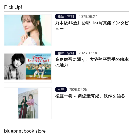
Pick Up!
2026.06.27
趣味・実用
乃木坂46金川紗耶 1st写真集インタビ
ュー
2026.07.18
趣味・実用
高良健吾に聞く、大谷翔平選手の絵本
の魅力
2026.07.25
文芸
桜庭一樹 × 斜線堂有紀、競作を語る
blueprint book store