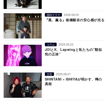
2026.08.05
国内ドラマ
『風、薫る』板橋駿谷の安心感が光る
2025.06.22
コラム
JOIとK、Lapwingと私たちの“類似
性の正体”
2025.08.01
文芸
SHINTANI × ISHIYAが明かす、噂の
真相