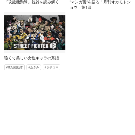
『攻殻機動隊』銃器を読み解く
”マンガ愛”を語る「月刊オカモトシ
ョウ」第1回
強くて美しい女性キャラの系譜
攻殻機動隊
あさみ
タチコマ