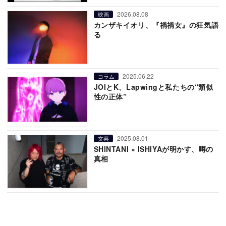
2026.08.08
映画
カンザキイオリ、『禍禍女』の狂気語
る
2025.06.22
コラム
JOIとK、Lapwingと私たちの“類似
性の正体”
2025.08.01
文芸
SHINTANI × ISHIYAが明かす、噂の
真相