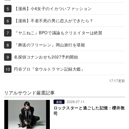
【漫画】小6女子のイカついファッション
【漫画】不老不死の男に恋人ができたら？
『ヤニねこ』BPOで議論もクリエイターは絶賛
『葬送のフリーレン』岡山旅行を堪能
名探偵コナンおせち2027予約開始
円谷プロ『全ウルトラマン記録大鑑』
17:17更新
リアルサウンド厳選記事
2026.07.11
連載
ロックスターと過ごした記憶：櫻井敦
司