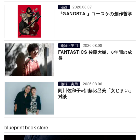
2026.08.07
漫画
『GANGSTA.』コースケの創作哲学
2026.08.08
趣味・実用
FANTASTICS 佐藤大樹、6年間の成
長
2026.08.06
趣味・実用
阿川佐和子×伊藤比呂美「女じまい」
対談
blueprint book store