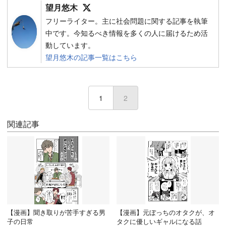
Follow on SNS
望月悠木
フリーライター。主に社会問題に関する記事を執筆
中です。今知るべき情報を多くの人に届けるため活
動しています。
望月悠木の記事一覧はこちら
1
2
(current)
関連記事
【漫画】聞き取りが苦手すぎる男
【漫画】元ぼっちのオタクが、オ
子の日常
タクに優しいギャルになる話