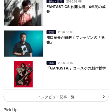
2026.08.08
趣味・実用
FANTASTICS 佐藤大樹、6年間の成
長
2026.08.08
文芸
濱口竜介が紐解くブレッソンの『覚
書』
2026.08.07
漫画
『GANGSTA.』コースケの創作哲学
インタビュー記事一覧
Pick Up!