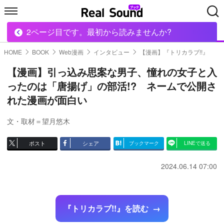
2ページ目です。最初から読みませんか?
HOME
MUSIC
MOVIE
TECH
BOOK
HOME
BOOK
Web漫画
インタビュー
【漫画】『トリカラブ!!』
【漫画】引っ込み思案な男子、憧れの女子と入
ったのは「唐揚げ」の部活!? ネームで公開さ
れた漫画が面白い
文・取材＝望月悠木
ポスト
シェア
ブックマーク
LINEで送る
2024.06.14 07:00
『トリカラブ!!』を読む