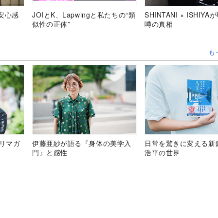
安心感
JOIとK、Lapwingと私たちの“類
SHINTANI × ISHIY
似性の正体”
噂の真相
も
テリマガ
伊藤亜紗が語る『身体の美学入
日常を驚きに変える新
門』と感性
浩平の世界