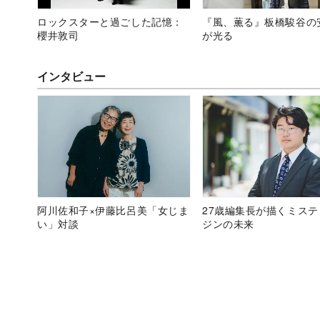
ロックスターと過ごした記憶：
『風、薫る』板橋駿谷の
櫻井敦司
が光る
インタビュー
阿川佐和子×伊藤比呂美「女じま
27歳編集長が描くミス
い」対談
ジンの未来