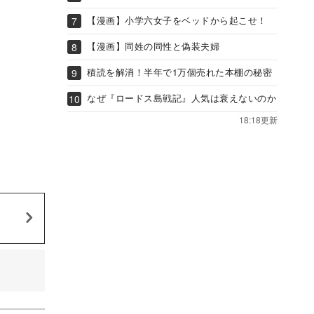
【漫画】小学六女子をベッドから起こせ！
【漫画】同姓の同性と偽装夫婦
積読を解消！半年で1万個売れた本棚の秘密
なぜ『ロードス島戦記』人気は衰えないのか
18:18更新