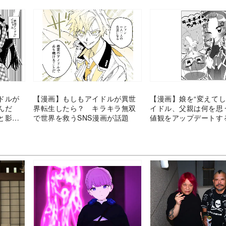
ドルが
【漫画】もしもアイドルが異世
【漫画】娘を“変えてし
んだ
界転生したら？ キラキラ無双
イドル、父親は何を思
と影を
で世界を救うSNS漫画が話題
値観をアップデートする
画に注目