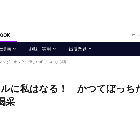
BOOK
本・
eb漫画
趣味・実用
出版業界
タクが、オタクに優しいギャルになる話
ャルに私はなる！ かつてぼっち
喝采