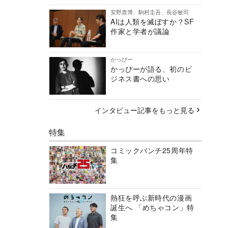
安野貴博、駒村圭吾、長谷敏司
AIは人類を滅ぼすか？SF
作家と学者が議論
かっぴー
かっぴーが語る、初のビ
ジネス書への思い
インタビュー記事をもっと見る
特集
コミックバンチ25周年特
集
熱狂を呼ぶ新時代の漫画
誕生へ 「めちゃコン」特
集