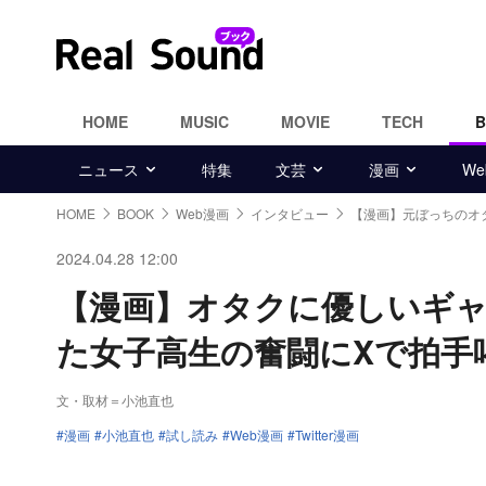
HOME
MUSIC
MOVIE
TECH
ニュース
特集
文芸
漫画
W
HOME
BOOK
Web漫画
インタビュー
【漫画】元ぼっちのオ
2024.04.28 12:00
【漫画】オタクに優しいギ
た女子高生の奮闘にXで拍手
文・取材＝小池直也
漫画
小池直也
試し読み
Web漫画
Twitter漫画