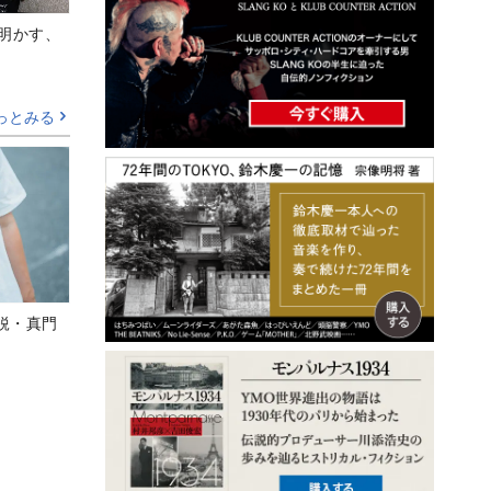
Aが明かす、
っとみる
鋭・真門