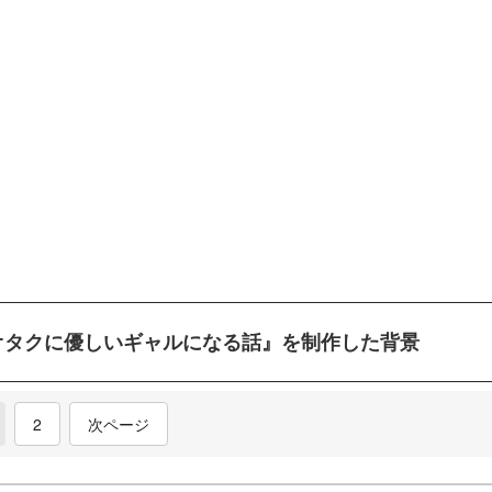
オタクに優しいギャルになる話』を制作した背景
current)
2
次ページ