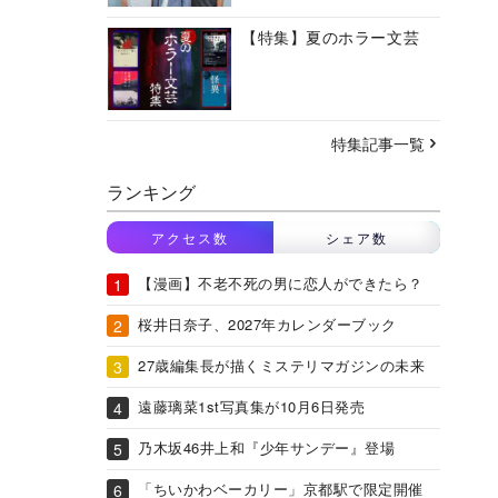
【特集】夏のホラー文芸
特集記事一覧
ランキング
アクセス数
シェア数
【漫画】不老不死の男に恋人ができたら？
桜井日奈子、2027年カレンダーブック
27歳編集長が描くミステリマガジンの未来
遠藤璃菜1st写真集が10月6日発売
乃木坂46井上和『少年サンデー』登場
「ちいかわベーカリー」京都駅で限定開催