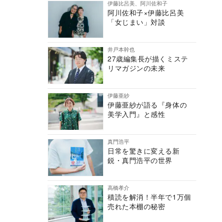
伊藤比呂美、阿川佐和子
阿川佐和子×伊藤比呂美
「女じまい」対談
井戸本幹也
27歳編集長が描くミステ
リマガジンの未来
伊藤亜紗
伊藤亜紗が語る『身体の
美学入門』と感性
真門浩平
日常を驚きに変える新
鋭・真門浩平の世界
高橋孝介
積読を解消！半年で1万個
売れた本棚の秘密