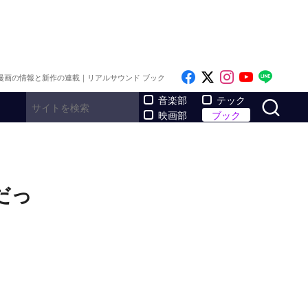
Like on Facebook
Follow on x
Follow on I
Follow o
Follo
漫画の情報と新作の連載｜リアルサウンド ブック
サ
音楽部
テック
映画部
ブック
だっ