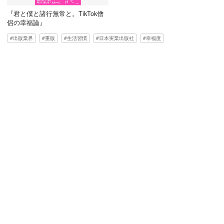
『君と僕と諸行無常と。TikTok僧
侶の幸福論』
出版業界
重版
生活習慣
日本実業出版社
幸福度