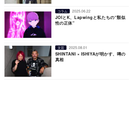
2025.06.22
コラム
JOIとK、Lapwingと私たちの“類似
性の正体”
2025.08.01
文芸
SHINTANI × ISHIYAが明かす、噂の
真相