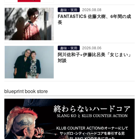
2026.08.08
趣味・実用
FANTASTICS 佐藤大樹、6年間の成
長
2026.08.06
趣味・実用
阿川佐和子×伊藤比呂美「女じまい」
対談
blueprint book store