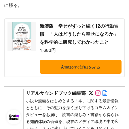
に勝る。
新装版 幸せがずっと続く12の行動習
慣 「人はどうしたら幸せになるか」
を科学的に研究してわかったこと
1,683円
Amazonで詳細をみる
Follow on SN
Follow on 
Author w
リアルサウンドブック編集部
小説や漫画をはじめとする「本」に関する最新情報
とともに、その魅力を深く掘り下げるコラム＆イン
タビューをお届け。読書の楽しみ・書籍から得られ
る知的体験の価値を、現在のメディア環境の中で広
く伝え、さらに盛り上げていくことを目的とした