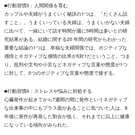
■行動習慣5：人間関係を育む
カップルや夫婦がうまくいく秘訣の1つは、「たくさん話
すこと」。うまくいっている夫婦は、うまくいかない夫婦
に比べて、一緒にいて話す時間が週に5時間は多いとの研
究結果がある。結婚に関する20 年間の研究からわかった
重要な結論の1つは、幸福な夫婦関係では、ポジティブな
感情とネガティブな感情の比率が5対1だということ。つま
り、批判や文句や小言などネガティブな言葉や態度が1つ
に対して、5つのポジティブな言葉や態度で接する。
■行動習慣6：ストレスや悩みに対処する
心臓発作が起きてから7週間の間に発作というネガティブ
な出来事の中にもプラス面があることに気づいた人は、8
年後に発作が再発した割合が低く、それまでに以上に健康
になっている傾向がみられた。