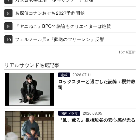
名探偵コナンおせち2027予約開始
『ヤニねこ』BPOで議論もクリエイターは絶賛
フェルメール展×『葬送のフリーレン』反響
16:16更新
リアルサウンド厳選記事
2026.07.11
連載
ロックスターと過ごした記憶：櫻井敦
司
2026.08.05
国内ドラマ
『風、薫る』板橋駿谷の安心感が光る