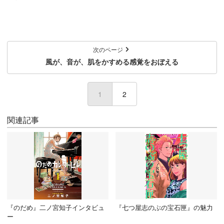
次のページ
風が、音が、肌をかすめる感覚をおぼえる
1
(current)
2
関連記事
『のだめ』二ノ宮知子インタビュ
『七つ屋志のぶの宝石匣』の魅力
ー