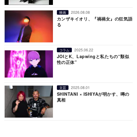
2026.08.08
映画
カンザキイオリ、『禍禍女』の狂気語
る
2025.06.22
コラム
JOIとK、Lapwingと私たちの“類似
性の正体”
2025.08.01
文芸
SHINTANI × ISHIYAが明かす、噂の
真相