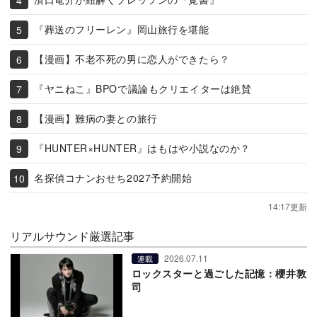
『葬送のフリーレン』岡山旅行を堪能
【漫画】不老不死の男に恋人ができたら？
『ヤニねこ』BPOで議論もクリエイターは絶賛
【漫画】難病の妻との旅行
『HUNTER×HUNTER』はもはや小説なのか？
名探偵コナンおせち2027予約開始
14:17更新
リアルサウンド厳選記事
2026.07.11
連載
ロックスターと過ごした記憶：櫻井敦
司