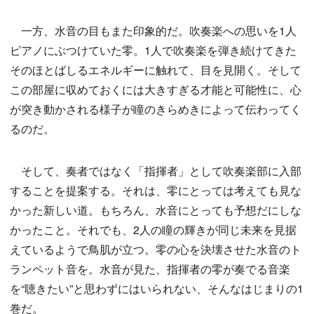
一方、水音の目もまた印象的だ。吹奏楽への思いを1人
ピアノにぶつけていた零。1人で吹奏楽を弾き続けてきた
そのほとばしるエネルギーに触れて、目を見開く。そして
この部屋に収めておくには大きすぎる才能と可能性に、心
が突き動かされる様子が瞳のきらめきによって伝わってく
るのだ。
そして、奏者ではなく「指揮者」として吹奏楽部に入部
することを提案する。それは、零にとっては考えても見な
かった新しい道。もちろん、水音にとっても予想だにしな
かったこと。それでも、2人の瞳の輝きが同じ未来を見据
えているようで鳥肌が立つ。零の心を決壊させた水音のト
ランペット音を。水音が見た、指揮者の零が奏でる音楽
を“聴きたい”と思わずにはいられない、そんなはじまりの1
巻だ。