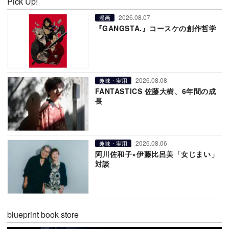
Pick Up!
2026.08.07
漫画
『GANGSTA.』コースケの創作哲学
2026.08.08
趣味・実用
FANTASTICS 佐藤大樹、6年間の成
長
2026.08.06
趣味・実用
阿川佐和子×伊藤比呂美「女じまい」
対談
blueprint book store