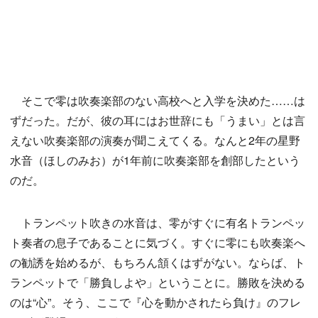
そこで零は吹奏楽部のない高校へと入学を決めた……は
ずだった。だが、彼の耳にはお世辞にも「うまい」とは言
えない吹奏楽部の演奏が聞こえてくる。なんと2年の星野
水音（ほしのみお）が1年前に吹奏楽部を創部したという
のだ。
トランペット吹きの水音は、零がすぐに有名トランペッ
ト奏者の息子であることに気づく。すぐに零にも吹奏楽へ
の勧誘を始めるが、もちろん頷くはずがない。ならば、ト
ランペットで「勝負しよや」ということに。勝敗を決める
のは“心”。そう、ここで『心を動かされたら負け』のフレ