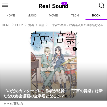
HOME
MUSIC
MOVIE
TECH
BOOK
HOME
BOOK
漫画
書評
『宇宙の音楽』吹奏楽漫画の金字塔なるか
『のだめカンタービレ』作者が絶賛 『宇宙の音楽』は新
たな吹奏楽漫画の金字塔となるか？
文＝佐藤結衣