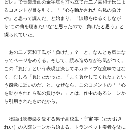
ビレ』で音楽漫画の金字塔を打ち立てた二ノ宮和子氏によ
るコメントが目を引く。「『心を動かされたら私の負け
や』と思って読んだ」と始まり、「涙腺をゆるくしなが
ら“この曲を聴きたいな”と思ったので、負けたと思う」と
綴られていた。
あの二ノ宮和子氏が「負けた」？ と、なんとも気にな
ってページをめくる。そして、読み進めながら気がつく。
この「負け」という表現は決してネガティブな意味ではな
く、むしろ「負けたかった」「よく負かしてくれた」とい
う感覚に近いのだ、と。なぜなら、このコメントの「『心
を動かされたら私の負けや』」とは、作中のあるシーンか
ら引用されたものだから。
物語は吹奏楽を愛する男子高校生・宇宙 零（たかおき
れい）の入院シーンから始まる。トランペット奏者を父に