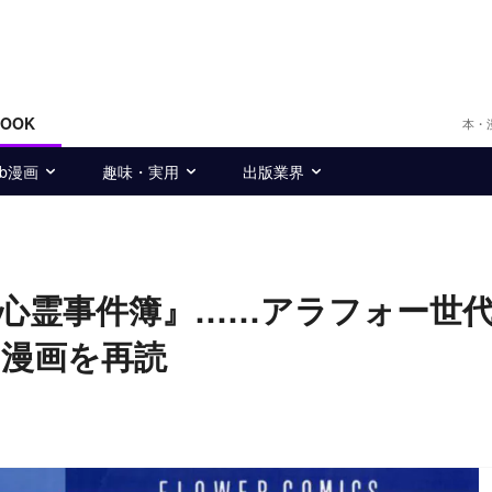
BOOK
本・
eb漫画
趣味・実用
出版業界
心霊事件簿』……アラフォー世
漫画を再読