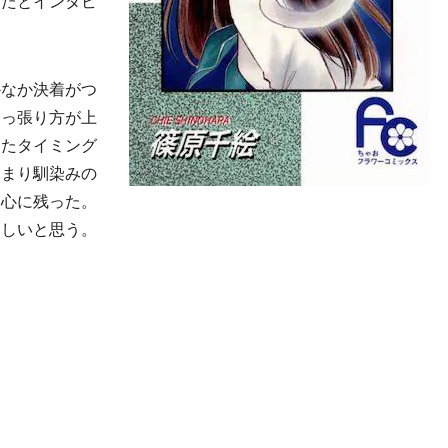
ったとインタビ
なか決着がつ
引っ張り方が上
したタイミング
あまり馴染みの
く心に残った。
らしいと思う。