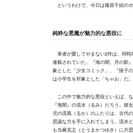
というわけで、今日は篠原千絵のホ
純粋な悪魔が魅力的な悪役に
筆者が愛してやまない2作は、同時
連載されていた。『海の闇、月の影
象とした「少女コミック」、『陵子
は小学生を対象とした「ちゃお」だ
この中で魅力的な悪役といえば、な
『海闇』の流水（るみ）だろう。彼
児の流風（るか）のふたりは、古代
思議な力を手に入れてしまう。流水
も当麻克之（とうまかつゆき）に片