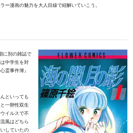
ラー漫画の魅力を大人目線で紐解いていこう。
期に別の雑誌で
』は中学生を対
の心霊事件簿』
。
んといっても
女と一卵性双生
のウイルスで不
と流風はどちら
思いしていたの