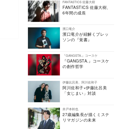
FANTASTICS 佐藤大樹
FANTASTICS 佐藤大樹、
6年間の成長
濱口竜介
濱口竜介が紐解くブレッ
ソンの『覚書』
『GANGSTA.』コースケ
『GANGSTA.』コースケ
の創作哲学
伊藤比呂美、阿川佐和子
阿川佐和子×伊藤比呂美
「女じまい」対談
井戸本幹也
27歳編集長が描くミステ
リマガジンの未来