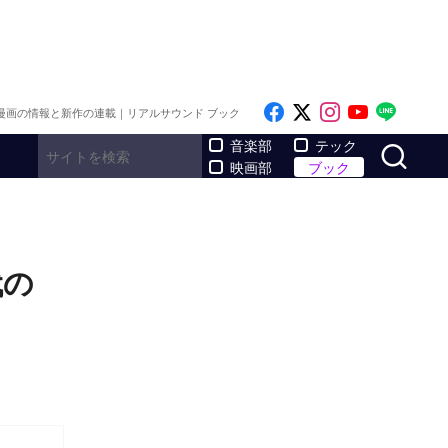
Like on Facebook
Follow on x
Follow on I
Follow o
Follo
漫画の情報と新作の連載｜リアルサウンド ブック
サ
音楽部
テック
映画部
ブック
代の