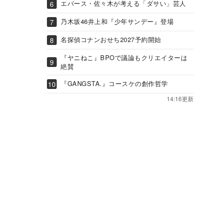
エバース・佐々木が考える「ダサい」芸人
乃木坂46井上和『少年サンデー』登場
名探偵コナンおせち2027予約開始
『ヤニねこ』BPOで議論もクリエイターは
絶賛
『GANGSTA.』コースケの創作哲学
14:16更新