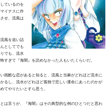
白しているのを
がマイナスに作
用させ、流風は
流風を追い詰
なんとしてでも
周りでも、流水
が怖すぎて『海闇』を読めなかった人もいたくらいだ。
い残酷な恋があると知ると、流風と当麻がどれほど流水に
わかるし、流水がどれほど孤独で悲しい運命にあったのかが
しめてやりたいとすら思う。
とは言うが、『海闇』はその典型的な例のひとつだと思わ