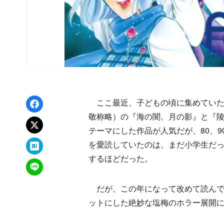
Facebookでシェア
ここ最近、子どもの頃に集めていた漫
敬称略）の『海の闇、月の影』と『
xでポスト
テーマにした作品が人気だが、80、
はてなブックマーク
を愛読していたのは、まだ小学生だ
するほどだった。
LINEで送る
だが、この年になって改めて読んで
ットにした絶妙な塩梅のホラー展開