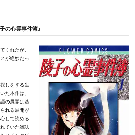
子の心霊事件簿』
てくれたが、
ンスが絶妙だっ
探しをする生
描いた本作は、
物語の展開は基
せられる展開が
安心して読める
されていた雑誌