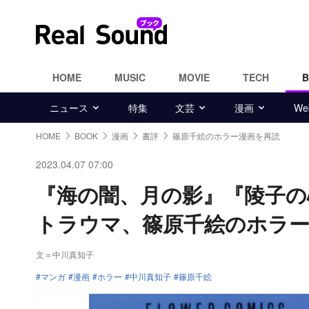
HOME
MUSIC
MOVIE
TECH
ニュース
特集
文芸
漫画
W
HOME
BOOK
漫画
書評
篠原千絵のホラー漫画を再読
2023.04.07 07:00
『海の闇、月の影』『陵子の
トラウマ、篠原千絵のホラー
文＝中川真知子
マンガ
漫画
ホラー
中川真知子
篠原千絵