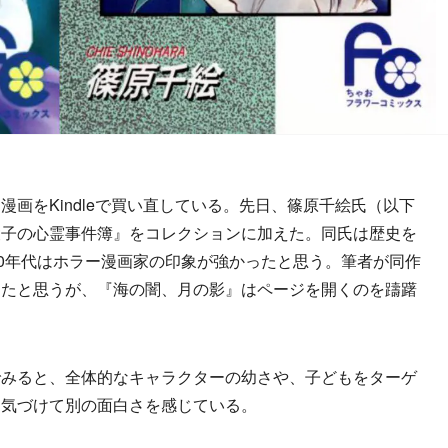
画をKindleで買い直している。先日、篠原千絵氏（以下
陵子の心霊事件簿』をコレクションに加えた。同氏は歴史を
90年代はホラー漫画家の印象が強かったと思う。筆者が同作
ったと思うが、『海の闇、月の影』はページを開くのを躊躇
みると、全体的なキャラクターの幼さや、子どもをターゲ
に気づけて別の面白さを感じている。