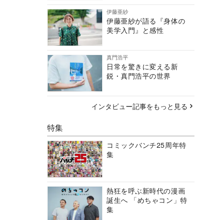
伊藤亜紗
伊藤亜紗が語る『身体の
美学入門』と感性
真門浩平
日常を驚きに変える新
鋭・真門浩平の世界
インタビュー記事をもっと見る
特集
コミックバンチ25周年特
集
熱狂を呼ぶ新時代の漫画
誕生へ 「めちゃコン」特
集