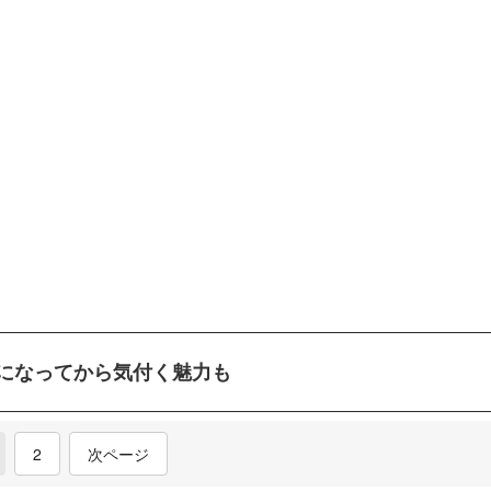
になってから気付く魅力も
current)
2
次ページ