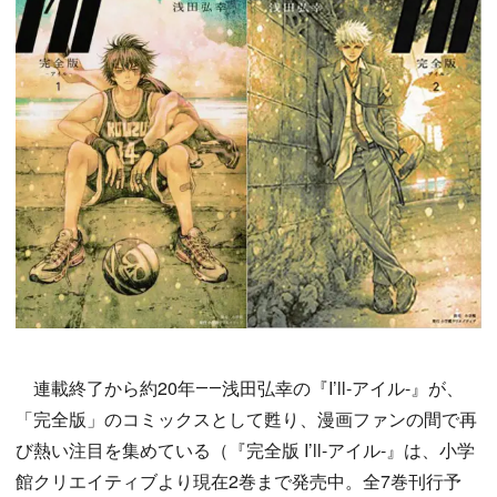
連載終了から約20年――浅田弘幸の『I’ll-アイル-』が、
「完全版」のコミックスとして甦り、漫画ファンの間で再
び熱い注目を集めている（『完全版 I’ll-アイル-』は、小学
館クリエイティブより現在2巻まで発売中。全7巻刊行予