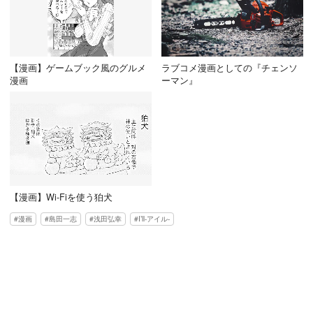
【漫画】ゲームブック風のグルメ
ラブコメ漫画としての『チェンソ
漫画
ーマン』
【漫画】Wi-Fiを使う狛犬
漫画
島田一志
浅田弘幸
I’ll-アイル-