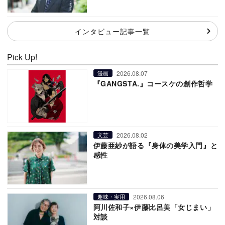
インタビュー記事一覧
Pick Up!
2026.08.07
漫画
『GANGSTA.』コースケの創作哲学
2026.08.02
文芸
伊藤亜紗が語る『身体の美学入門』と
感性
2026.08.06
趣味・実用
阿川佐和子×伊藤比呂美「女じまい」
対談