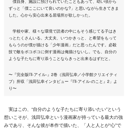
僕自身、施設に預けられていたこともあって、幼い頃から
ずっと「僕ここにいて良いのかな?」と思いながら生きてきま
した。心から安心出来る居場所が欲しかった。
学校や家、様々な環境で読者の中にもそう感じてる子はき
っとたくさんいる。大丈夫、いつかきっと、と希望をもって
もらうのが僕が描ける「少年漫画」だと思ったんです。必殺
技で敵をボコボコに倒す漫画は俺描けないし。でも、自分の
ような子たちに寄り添うことならきっと出来るはずだと。
〜『完全版I’ll-アイル-』2巻（浅田弘幸／小学館クリエイティ
ブ）所収「浅田弘幸インタビュー『I’ll-アイル-のこと』2」よ
り〜
実はこの、“自分のような子たちに寄り添いたい”という
想いこそが、浅田弘幸という漫画家が持っている最大の強
みであり、そんな彼が本作で描いた、「人と人とが“心”で