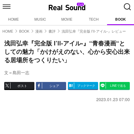
HOME
MUSIC
MOVIE
TECH
BOOK
HOME
BOOK
漫画
書評
浅田弘幸『完全版 I’ll-アイル-』レビュー
浅田弘幸『完全版 I’ll-アイル-』“青春漫画“と
しての魅力「かけがえのない、心から安心出来
る居場所をつくりたい」
文＝島田一志
ポスト
シェア
ブックマーク
LINEで送る
2023.01.23 07:00