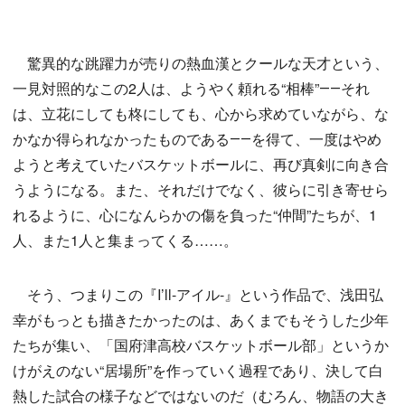
驚異的な跳躍力が売りの熱血漢とクールな天才という、
一見対照的なこの2人は、ようやく頼れる“相棒”――それ
は、立花にしても柊にしても、心から求めていながら、な
かなか得られなかったものである――を得て、一度はやめ
ようと考えていたバスケットボールに、再び真剣に向き合
うようになる。また、それだけでなく、彼らに引き寄せら
れるように、心になんらかの傷を負った“仲間”たちが、1
人、また1人と集まってくる……。
そう、つまりこの『I’ll-アイル-』という作品で、浅田弘
幸がもっとも描きたかったのは、あくまでもそうした少年
たちが集い、「国府津高校バスケットボール部」というか
けがえのない“居場所”を作っていく過程であり、決して白
熱した試合の様子などではないのだ（むろん、物語の大き