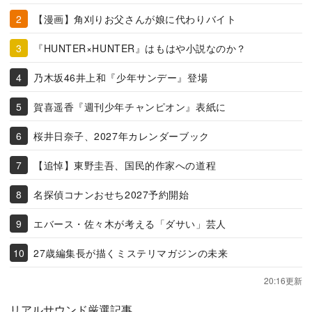
【漫画】角刈りお父さんが娘に代わりバイト
『HUNTER×HUNTER』はもはや小説なのか？
乃木坂46井上和『少年サンデー』登場
賀喜遥香『週刊少年チャンピオン』表紙に
桜井日奈子、2027年カレンダーブック
【追悼】東野圭吾、国民的作家への道程
名探偵コナンおせち2027予約開始
エバース・佐々木が考える「ダサい」芸人
27歳編集長が描くミステリマガジンの未来
20:16更新
リアルサウンド厳選記事