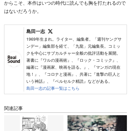
からこそ、本作はいつの時代に読んでも胸を打たれるので
はないだろうか。
Follow on SNS
島田一志
1969年生まれ。ライター、編集者。「週刊ヤングサ
ンデー」編集部を経て、「九龍」元編集長。コミッ
クを中心にサブカルチャー全般の批評活動を展開。
著書に『ワルの漫画術』、『ロック・コミック』、
編著に『漫画家、映画を語る。』、『マンガの現在
地！』、『コロナと漫画』、共著に『進撃の巨人と
いう神話』、『ベルセルク精読』などがある。
島田一志の記事一覧はこちら
関連記事