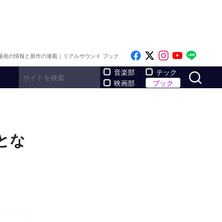
Like on Facebook
Follow on x
Follow on I
Follow o
Follo
漫画の情報と新作の連載｜リアルサウンド ブック
サ
音楽部
テック
映画部
ブック
とな