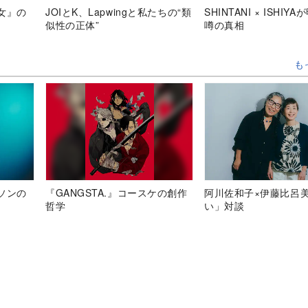
女』の
JOIとK、Lapwingと私たちの“類
SHINTANI × ISHIY
似性の正体”
噂の真相
も
ソンの
『GANGSTA.』コースケの創作
阿川佐和子×伊藤比呂
哲学
い」対談