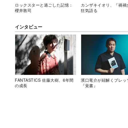
ロックスターと過ごした記憶：
カンザキイオリ、『禍禍
櫻井敦司
狂気語る
インタビュー
FANTASTICS 佐藤大樹、6年間
濱口竜介が紐解くブレッ
の成長
『覚書』