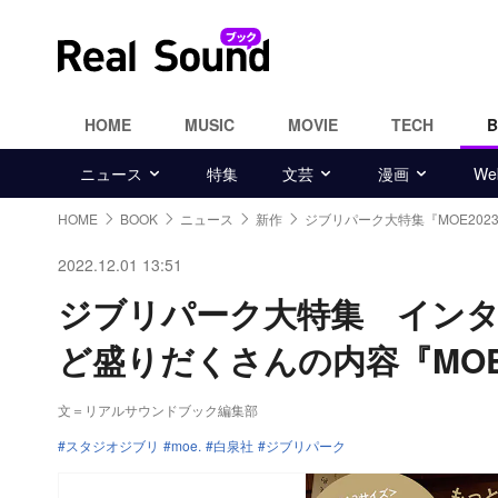
HOME
MUSIC
MOVIE
TECH
ニュース
特集
文芸
漫画
W
HOME
BOOK
ニュース
新作
ジブリパーク大特集『MOE202
2022.12.01 13:51
ジブリパーク大特集 インタ
ど盛りだくさんの内容『MOE
文＝リアルサウンドブック編集部
スタジオジブリ
moe.
白泉社
ジブリパーク