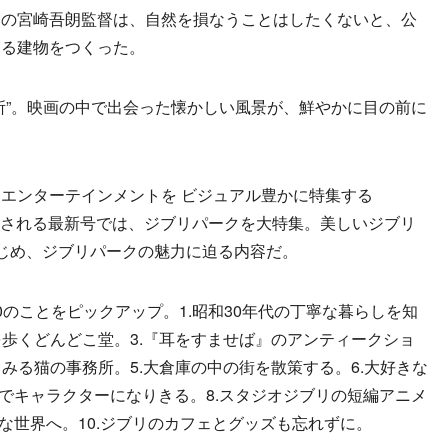
の宮崎吾朗監督は、自然を損なうことはしたくないと、公
する建物をつくった。
”。映画の中で出会った懐かしい風景が、鮮やかに目の前に
エンターテインメントを ビジュアル豊かに特集する
発売される最新号では、ジブリパークを大特集。美しいジブリ
じめ、ジブリパークの魅力に迫る内容だ。
のことをピックアップ。1.昭和30年代の丁寧な暮らしを知
を歩くどんどこ堂。3.『耳をすませば』のアンティークショ
てみる猫の事務所。5.大倉庫の中の街を散策する。6.大好きな
示でキャラクターになりきる。8.スタジオジブリの短編アニメ
な世界へ。10.ジブリのカフェとグッズも忘れずに。