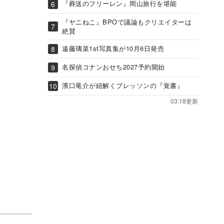
『葬送のフリーレン』岡山旅行を堪能
『ヤニねこ』BPOで議論もクリエイターは
絶賛
遠藤璃菜1st写真集が10月6日発売
名探偵コナンおせち2027予約開始
濱口竜介が紐解くブレッソンの『覚書』
03:18更新