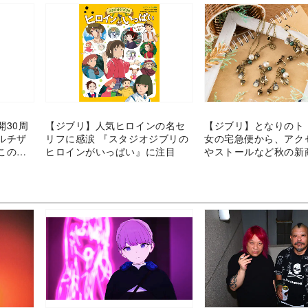
開30周
【ジブリ】人気ヒロインの名セ
【ジブリ】となりのト
ルチザ
リフに感涙 『スタジオジブリの
女の宅急便から、アク
この秋
ヒロインがいっぱい』に注目
やストールなど秋の新
テム
場