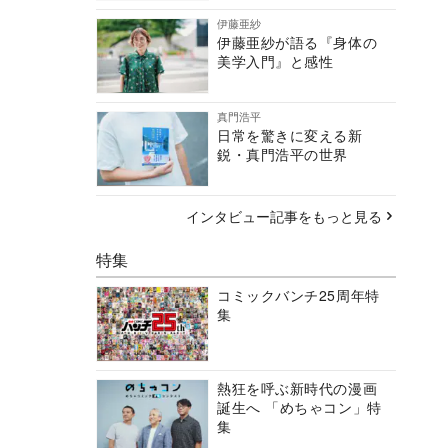
伊藤亜紗
伊藤亜紗が語る『身体の
美学入門』と感性
真門浩平
日常を驚きに変える新
鋭・真門浩平の世界
インタビュー記事をもっと見る
特集
コミックバンチ25周年特
集
熱狂を呼ぶ新時代の漫画
誕生へ 「めちゃコン」特
集