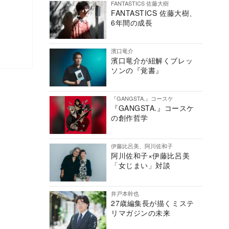
FANTASTICS 佐藤大樹
FANTASTICS 佐藤大樹、
6年間の成長
濱口竜介
濱口竜介が紐解くブレッ
ソンの『覚書』
『GANGSTA.』コースケ
『GANGSTA.』コースケ
の創作哲学
伊藤比呂美、阿川佐和子
阿川佐和子×伊藤比呂美
「女じまい」対談
井戸本幹也
27歳編集長が描くミステ
リマガジンの未来