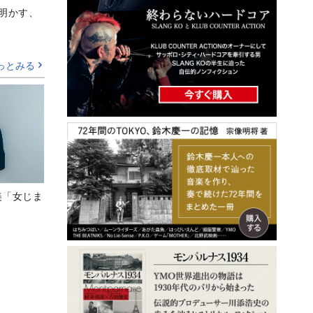
Aが明かす、
っとみる
美「女じま