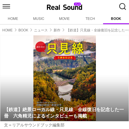
HOME
MUSIC
MOVIE
TECH
BOOK
HOME
BOOK
ニュース
新作
【鉄道】只見線・全線復旧を記念した一
【鉄道】絶景ローカル線・只見線 全線復旧を記念した一
冊 六角精児によるインタビューも掲載
文＝リアルサウンドブック編集部