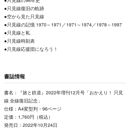
●只見線の96年史
●只見線復旧の軌跡
●空から見た只見線
●只見線の記憶 1970～1971／1971～1974／1978～1997
●只見線と私
●只見線時刻表
●只見線応援団になろう！
書誌情報
書名：『旅と鉄道』2022年増刊12月号「おかえり！ 只見
線 全線復旧記念」
仕様：A4変型判・96ページ
定価：1,760円（税込）
発売日：2022年10月24日