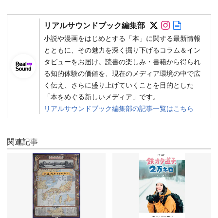
Follow on SN
Follow on 
Author w
リアルサウンドブック編集部
小説や漫画をはじめとする「本」に関する最新情報
とともに、その魅力を深く掘り下げるコラム＆イン
タビューをお届け。読書の楽しみ・書籍から得られ
る知的体験の価値を、現在のメディア環境の中で広
く伝え、さらに盛り上げていくことを目的とした
「本をめぐる新しいメディア」です。
リアルサウンドブック編集部の記事一覧はこちら
関連記事