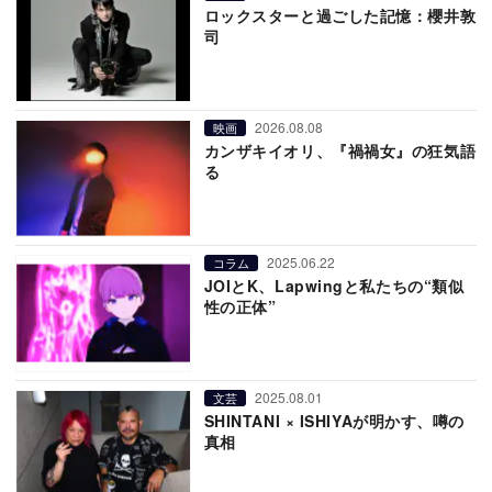
ロックスターと過ごした記憶：櫻井敦
司
2026.08.08
映画
カンザキイオリ、『禍禍女』の狂気語
る
2025.06.22
コラム
JOIとK、Lapwingと私たちの“類似
性の正体”
2025.08.01
文芸
SHINTANI × ISHIYAが明かす、噂の
真相