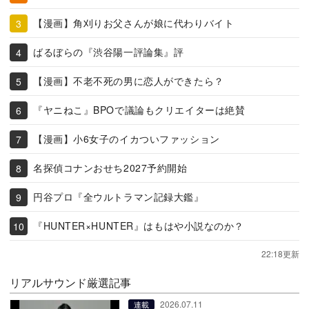
【漫画】角刈りお父さんが娘に代わりバイト
ばるぼらの『渋谷陽一評論集』評
【漫画】不老不死の男に恋人ができたら？
『ヤニねこ』BPOで議論もクリエイターは絶賛
【漫画】小6女子のイカついファッション
名探偵コナンおせち2027予約開始
円谷プロ『全ウルトラマン記録大鑑』
『HUNTER×HUNTER』はもはや小説なのか？
22:18更新
リアルサウンド厳選記事
2026.07.11
連載