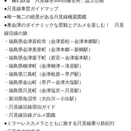
●「霧幻鉄道 只見線を300日撮る男」誌上公開
●只見線車窓ガイドマップ
●唯一無二の絶景がある只見線橋梁図鑑
●奥会津のダイナミックな景観とグルメを楽しむ！ 只見
線沿線の旅
・福島県会津若松市（会津若松～会津本郷駅）
・福島県会津美里町（会津本郷～新鶴駅）
・福島県会津坂下町（若宮～会津坂本駅）
・福島県柳津町（会津柳津～滝谷駅）
・福島県三島町（会津桧原～早戸駅）
・福島県金山町（早戸～会津大塩駅）
・福島県只見町（会津塩沢～只見駅）
・新潟県魚沼市（大白川～小出駅）
・只見線沿線宿泊ガイド
・只見線沿線グルメ図鑑
●ミラーレスカメラとともに旅する只見線乗り鉄紀行