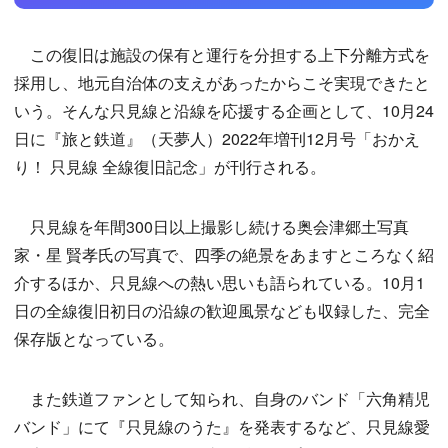
この復旧は施設の保有と運行を分担する上下分離方式を
採用し、地元自治体の支えがあったからこそ実現できたと
いう。そんな只見線と沿線を応援する企画として、10月24
日に『旅と鉄道』（天夢人）2022年増刊12月号「おかえ
り！ 只見線 全線復旧記念」が刊行される。
只見線を年間300日以上撮影し続ける奥会津郷土写真
家・星 賢孝氏の写真で、四季の絶景をあますところなく紹
介するほか、只見線への熱い思いも語られている。10月1
日の全線復旧初日の沿線の歓迎風景なども収録した、完全
保存版となっている。
また鉄道ファンとして知られ、自身のバンド「六角精児
バンド」にて『只見線のうた』を発表するなど、只見線愛