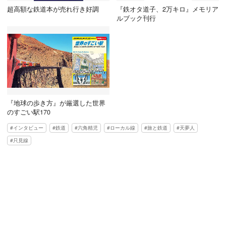
超高額な鉄道本が売れ行き好調
『鉄オタ道子、2万キロ』メモリア
ルブック刊行
『地球の歩き方』が厳選した世界
のすごい駅170
インタビュー
鉄道
六角精児
ローカル線
旅と鉄道
天夢人
只見線