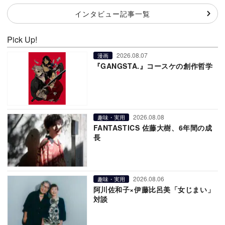
インタビュー記事一覧
Pick Up!
2026.08.07
漫画
『GANGSTA.』コースケの創作哲学
2026.08.08
趣味・実用
FANTASTICS 佐藤大樹、6年間の成
長
2026.08.06
趣味・実用
阿川佐和子×伊藤比呂美「女じまい」
対談