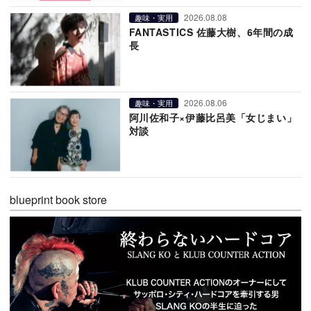
2026.08.08
趣味・実用
FANTASTICS 佐藤大樹、6年間の成
長
2026.08.06
趣味・実用
阿川佐和子×伊藤比呂美「女じまい」
対談
blueprint book store