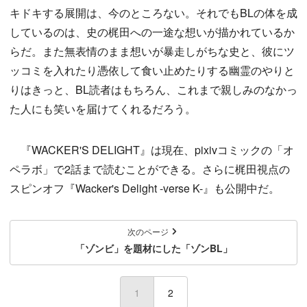
キドキする展開は、今のところない。それでもBLの体を成
しているのは、史の梶田への一途な想いが描かれているか
らだ。また無表情のまま想いが暴走しがちな史と、彼にツ
ッコミを入れたり憑依して食い止めたりする幽霊のやりと
りはきっと、BL読者はもちろん、これまで親しみのなかっ
た人にも笑いを届けてくれるだろう。
『WACKER'S DELIGHT』は現在、pixivコミックの「オ
ペラボ」で2話まで読むことができる。さらに梶田視点の
スピンオフ『Wacker's Delight -verse K-』も公開中だ。
次のページ
「ゾンビ」を題材にした「ゾンBL」
1
(current)
2