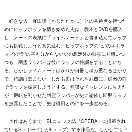
好きな人・梶田隆（かじたたかし）との共通点を持つた
めにヒップホップを聴き始めた史は、教本とDVDを購入
し、ノートの表紙に「ライムノート」と書き込んでラップ
にも挑戦しようと意気込む。ヒップホップの“ヒ”の字もラ
ップの“ラ”の字も分からない史の想定外の熱意に戸惑いつ
つも、幽霊ラッパーは彼にラップの特訓をすることにな
る。しかしライムノートばかりが何冊も積み重なるばかり
で、特訓は進まない。しかも史はそれを武器に、梶田の前
でラップを披露しようとする。無謀なチャレンジに見えた
が、機転を利かせた幽霊ラッパーが史に憑依し即興ラップ
を披露したことで、史は梶田との仲を一歩進める。
本作はあくまで、BLコミック誌『OPERA』に掲載され
ているB（ボーイ）がL（ラブ）する作品だ。しかし甘くド