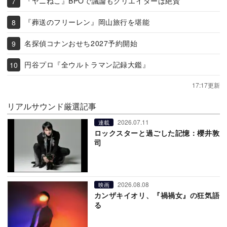
『ヤニねこ』BPOで議論もクリエイターは絶賛
『葬送のフリーレン』岡山旅行を堪能
名探偵コナンおせち2027予約開始
円谷プロ『全ウルトラマン記録大鑑』
17:17更新
リアルサウンド厳選記事
2026.07.11
連載
ロックスターと過ごした記憶：櫻井敦
司
2026.08.08
映画
カンザキイオリ、『禍禍女』の狂気語
る