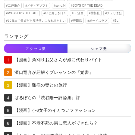
二戸謙介
メディアソフト
sono.N
BOYS OF THE DEAD
WACKER'S DELIGHT
いとおしき日々
BL漫画
茜新社
チェリまほ
30歳まで童貞だと魔法使いになれるらしい
豊田悠
ボーイズラブ
BL
ランキング
アクセス数
シェア数
【漫画】角刈りお父さんが娘に代わりバイト
濱口竜介が紐解くブレッソンの『覚書』
【漫画】難病の妻との旅行
ばるぼらの『渋谷陽一評論集』評
【漫画】小6女子のイカついファッション
【漫画】不老不死の男に恋人ができたら？