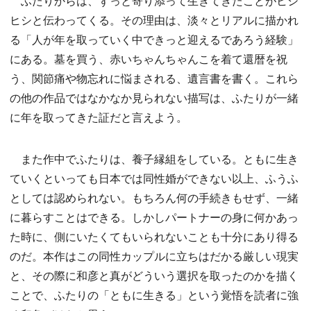
ふたりからは、ずっと寄り添って生きてきたことがヒシ
ヒシと伝わってくる。その理由は、淡々とリアルに描かれ
る「人が年を取っていく中できっと迎えるであろう経験」
にある。墓を買う、赤いちゃんちゃんこを着て還暦を祝
う、関節痛や物忘れに悩まされる、遺言書を書く。これら
の他の作品ではなかなか見られない描写は、ふたりが一緒
に年を取ってきた証だと言えよう。
また作中でふたりは、養子縁組をしている。ともに生き
ていくといっても日本では同性婚ができない以上、ふうふ
としては認められない。もちろん何の手続きもせず、一緒
に暮らすことはできる。しかしパートナーの身に何かあっ
た時に、側にいたくてもいられないことも十分にあり得る
のだ。本作はこの同性カップルに立ちはだかる厳しい現実
と、その際に和彦と真がどういう選択を取ったのかを描く
ことで、ふたりの「ともに生きる」という覚悟を読者に強