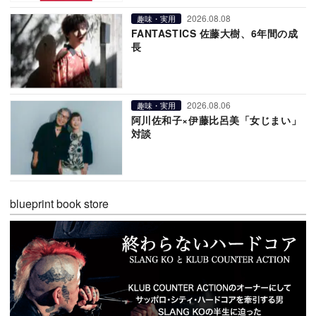
2026.08.08
趣味・実用
FANTASTICS 佐藤大樹、6年間の成
長
2026.08.06
趣味・実用
阿川佐和子×伊藤比呂美「女じまい」
対談
blueprint book store