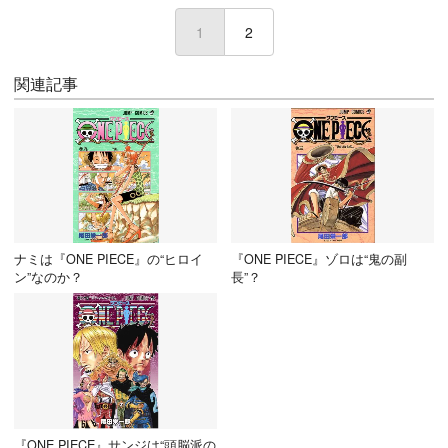
1
(current)
2
関連記事
ナミは『ONE PIECE』の“ヒロイ
『ONE PIECE』ゾロは“鬼の副
ン”なのか？
長”？
『ONE PIECE』サンジは“頭脳派の