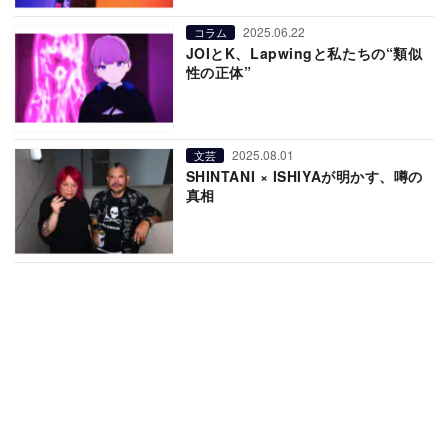
2025.06.22
コラム
JOIとK、Lapwingと私たちの“類似
性の正体”
2025.08.01
文芸
SHINTANI × ISHIYAが明かす、噂の
真相