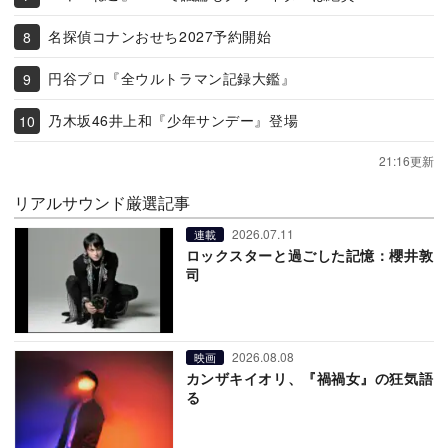
名探偵コナンおせち2027予約開始
円谷プロ『全ウルトラマン記録大鑑』
乃木坂46井上和『少年サンデー』登場
21:16更新
リアルサウンド厳選記事
2026.07.11
連載
ロックスターと過ごした記憶：櫻井敦
司
2026.08.08
映画
カンザキイオリ、『禍禍女』の狂気語
る