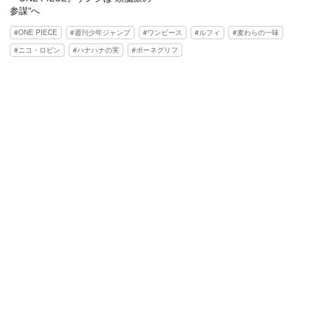
参謀”へ
ONE PIECE
週刊少年ジャンプ
ワンピース
ルフィ
麦わらの一味
ニコ・ロビン
ハナハナの実
ポーネグリフ