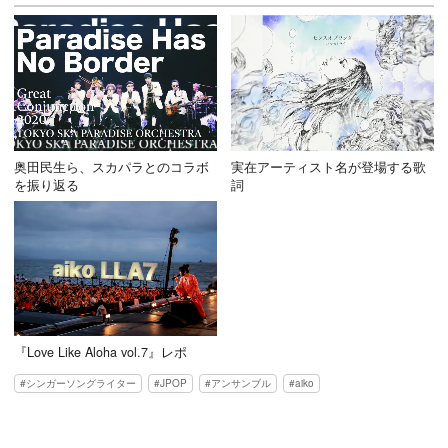
奥田民生ら、スカパラとのコラボ
実在アーティスト名が登場する歌
を振り返る
詞
『Love Like Aloha vol.7』レポ
シンガーソングライター
JPOP
アンサンブル
aiko