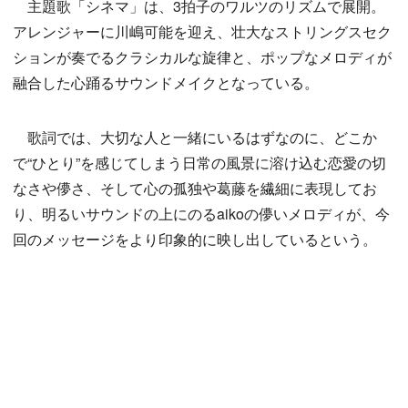
主題歌「シネマ」は、3拍子のワルツのリズムで展開。
アレンジャーに川嶋可能を迎え、壮大なストリングスセク
ションが奏でるクラシカルな旋律と、ポップなメロディが
融合した心踊るサウンドメイクとなっている。
歌詞では、大切な人と一緒にいるはずなのに、どこか
で“ひとり”を感じてしまう日常の風景に溶け込む恋愛の切
なさや儚さ、そして心の孤独や葛藤を繊細に表現してお
り、明るいサウンドの上にのるaikoの儚いメロディが、今
回のメッセージをより印象的に映し出しているという。