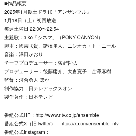
■作品概要
2025年1月期土ドラ10『アンサンブル』
1月18日（土）初回放送
毎週土曜日 22:00〜22:54
主題歌：aiko「シネマ」（PONY CANYON）
脚本：國吉咲貴、諸橋隼人、ニシオカ・ト・ニール
音楽：澤田かおり
チーフプロデューサー：荻野哲弘
プロデューサー：後藤庸介、大倉寛子、金澤麻樹
監督：河合勇人 ほか
制作協力：日テレアックスオン
製作著作：日本テレビ
番組公式HP：http://www.ntv.co.jp/ensemble
番組公式X（旧Twitter）：https://x.com/ensemble_ntv
番組公式Instagram：