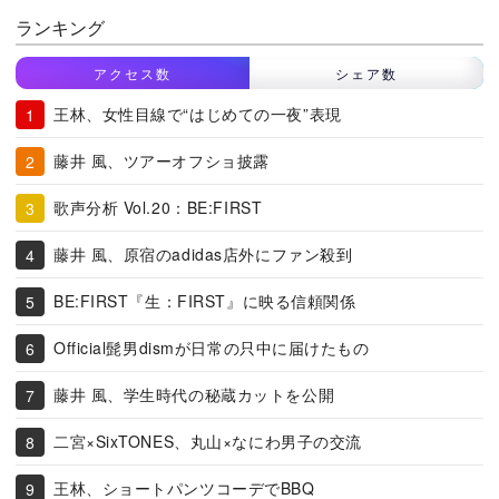
ランキング
アクセス数
シェア数
王林、女性目線で“はじめての一夜”表現
藤井 風、ツアーオフショ披露
歌声分析 Vol.20：BE:FIRST
藤井 風、原宿のadidas店外にファン殺到
BE:FIRST『生：FIRST』に映る信頼関係
Official髭男dismが日常の只中に届けたもの
藤井 風、学生時代の秘蔵カットを公開
二宮×SixTONES、丸山×なにわ男子の交流
王林、ショートパンツコーデでBBQ