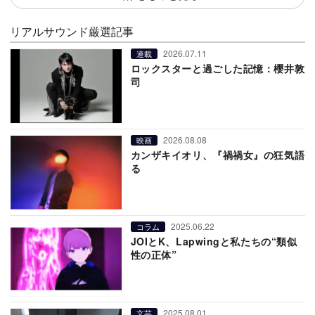
リアルサウンド厳選記事
2026.07.11
連載
ロックスターと過ごした記憶：櫻井敦
司
2026.08.08
映画
カンザキイオリ、『禍禍女』の狂気語
る
2025.06.22
コラム
JOIとK、Lapwingと私たちの“類似
性の正体”
2025.08.01
文芸