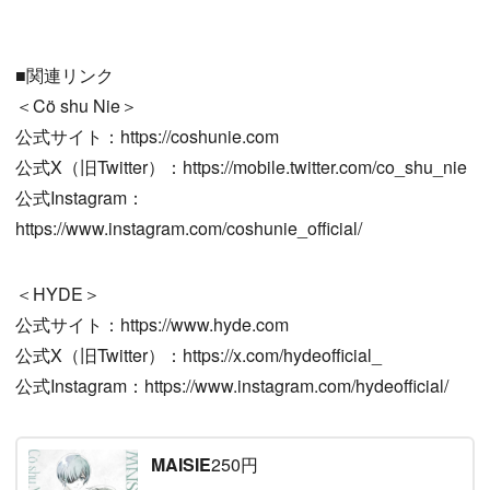
■関連リンク
＜Cö shu Nie＞
公式サイト：https://coshunie.com
公式X（旧Twitter）：https://mobile.twitter.com/co_shu_nie
公式Instagram：
https://www.instagram.com/coshunie_official/
＜HYDE＞
公式サイト：https://www.hyde.com
公式X（旧Twitter）：https://x.com/hydeofficial_
公式Instagram：https://www.instagram.com/hydeofficial/
MAISIE
250円