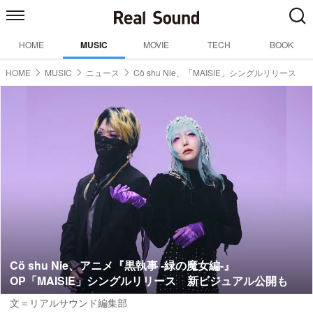
HOME
MUSIC
MOVIE
TECH
BOOK
HOME
MUSIC
ニュース
Cö shu Nie、「MAISIE」シングルリリース
Cö shu Nie、アニメ『黒執事 -緑の魔女編-』
OP「MAISIE」シングルリリース 新ビジュアル公開も
文＝リアルサウンド編集部