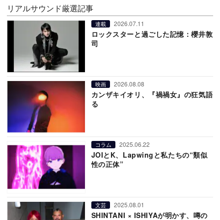
リアルサウンド厳選記事
2026.07.11
連載
ロックスターと過ごした記憶：櫻井敦
司
2026.08.08
映画
カンザキイオリ、『禍禍女』の狂気語
る
2025.06.22
コラム
JOIとK、Lapwingと私たちの“類似
性の正体”
2025.08.01
文芸
SHINTANI × ISHIYAが明かす、噂の