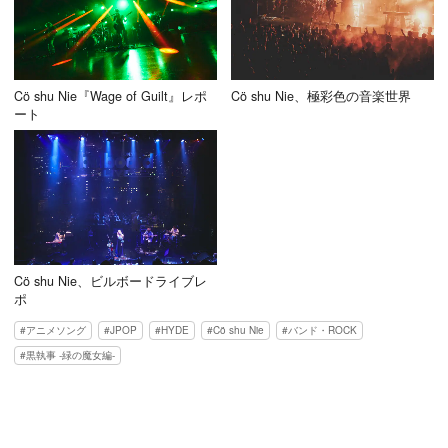
Cö shu Nie『Wage of Guilt』レポ
Cö shu Nie、極彩色の音楽世界
ート
Cö shu Nie、ビルボードライブレ
ポ
アニメソング
JPOP
HYDE
Cö shu Nie
バンド・ROCK
黒執事 -緑の魔女編-