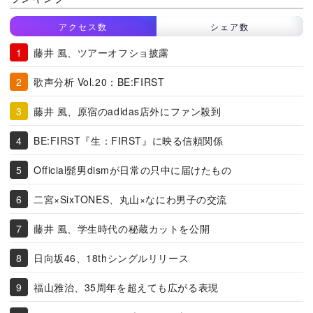
アクセス数
シェア数
藤井 風、ツアーオフショ披露
歌声分析 Vol.20：BE:FIRST
藤井 風、原宿のadidas店外にファン殺到
BE:FIRST『生：FIRST』に映る信頼関係
Official髭男dismが日常の只中に届けたもの
二宮×SixTONES、丸山×なにわ男子の交流
藤井 風、学生時代の秘蔵カットを公開
日向坂46、18thシングルリリース
福山雅治、35周年を超えても広がる表現